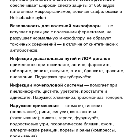
обеспечивает широкий спектр защиты от 650 видов
патогенных микроорганизмов, включая стафилококки и
Helicobacter pylori.
Безопасность для полезной микрофлоры
— не
вступает в реакцию с полезными ферментами, не
разрушает нормальную микрофлору, не образует
токсичных соединений — в отличие от синтетических
антибиотиков.
Инфекции дыхательных путей и ЛОР-органов
—
применяется при тонзиллите, ангине, фарингите,
гайморите, рините, синусите, отите, бронхите, трахеите,
пневмонии. Поддержка при туберкулёзе.
Инфекции мочеполовой системы
— помогает при
пиелонефрите, цистите, уретрите, простатите и
аднексите. Наружно: хламидиоз, трихомониаз, гонорея.
Наружное применение
— стоматит, гингивит
(полоскание); ринит, синусит, конъюнктивит
(закапывание); микозы, герпес, фурункулёз,
подростковые угри, псориатические бляшки, ожоги,
аллергические реакции, порезы и раны (компрессы,
промывания).