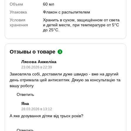
Объем
60 мл
Упаковка
Флакон с распылителем
Условия
Хранить в сухом, защищённом от света
хранения
и детей месте, при температуре от 5°С
до 25°С.
Отзывы о товаре
3
Лясова Анжеліка
23.06.2026 в 22:39
Замовляла собі, доставили дуже швидко - вже на другий
день отримала цей антисептик. Дякую за консультацію та
вашу роботу
Ответить
Яна
28.03.2026 в 13:12
А яке дозування дітям від трьох років?
Ответить