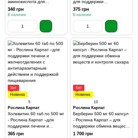
аминокислота для
для поддержки
поддержки сердца и
гормонального баланса и
340 грн
375 грн
нервной системы
обмена веществ
В наличии
В наличии
Хит
Хит
Новинка
Новинка
5
10
Рослина Карпат
Рослина Карпат
Холевитин 60 таб по 500 мг
Берберин 500 мг 60 капсул
- Рослина Карпат –для
- Рослина Карпат – для
поддержки печени и
поддержки обмена веществ
желчеотделения с
и контроля сахара
365 грн
1 700 грн