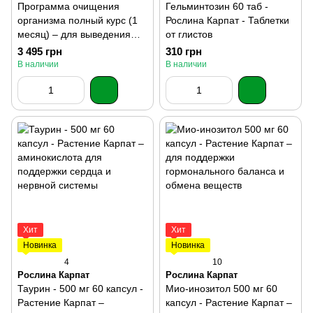
Программа очищения
Гельминтозин 60 таб -
организма полный курс (1
Рослина Карпат - Таблетки
месяц) – для выведения
от глистов
токсинов, паразитов и
3 495 грн
310 грн
грибков, восстановления
В наличии
В наличии
микрофлоры, поддержки
печени
Хит
Хит
Новинка
Новинка
4
10
Рослина Карпат
Рослина Карпат
Таурин - 500 мг 60 капсул -
Мио-инозитол 500 мг 60
Растение Карпат –
капсул - Растение Карпат –