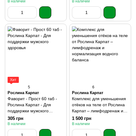
антипаразитарным
В наличии
В наличии
действием и поддержкой
пищеварения
Хит
5
6
Рослина Карпат
Рослина Карпат
Фаворит - Прост 60 таб -
Комплекс для уменьшения
Рослина Карпат - Для
отёков на теле от Рослина
поддержки мужского
Карпат – лимфодренаж и
здоровья
нормализация водного
305 грн
1 500 грн
баланса
В наличии
В наличии