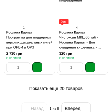
Хит
1
4
Рослина Карпат
Рослина Карпат
Программа для поддержки
Чистоксин МКЦ 60 таб -
верхних дыхательных путей
Рослина Карпат - Для
при ОРВИ и ОРЗ
очищения кишечника и
нормализации
2 730 грн
320 грн
пищеварения
В наличии
В наличии
Показать еще 20 товаров
Назад
Вперед
1
из 8