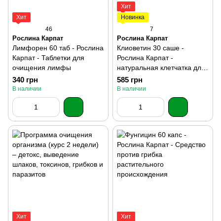
Хит
Хит
Новинка
46
7
Рослина Карпат
Рослина Карпат
Лимфорен 60 таб - Рослина
Клиоветин 30 саше -
Карпат - Таблетки для
Рослина Карпат -
очищения лимфы
натуральная клетчатка для
пищеварения и очищения
340 грн
585 грн
В наличии
В наличии
Хит
Хит