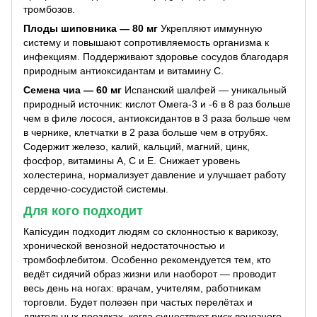
тромбозов.
Плоды шиповника — 80 мг
Укрепляют иммунную
систему и повышают сопротивляемость организма к
инфекциям. Поддерживают здоровье сосудов благодаря
природным антиоксидантам и витамину С.
Семена чиа — 60 мг
Испанский шалфей — уникальный
природный источник: кислот Омега-3 и -6 в 8 раз больше
чем в филе лосося, антиоксидантов в 3 раза больше чем
в чернике, клетчатки в 2 раза больше чем в отрубях.
Содержит железо, калий, кальций, магний, цинк,
фосфор, витамины А, С и Е. Снижает уровень
холестерина, нормализует давление и улучшает работу
сердечно-сосудистой системы.
Для кого подходит
Капісудин подходит людям со склонностью к варикозу,
хронической венозной недостаточностью и
тромбофлебитом. Особенно рекомендуется тем, кто
ведёт сидячий образ жизни или наоборот — проводит
весь день на ногах: врачам, учителям, работникам
торговли. Будет полезен при частых перелётах и
длительных поездках, когда существует риск венозного