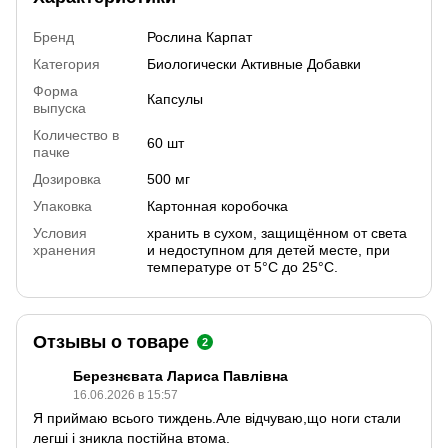
Бренд
Рослина Карпат
Категория
Биологически Активные Добавки
Форма
Капсулы
выпуска
Количество в
60 шт
пачке
Дозировка
500 мг
Упаковка
Картонная коробочка
Условия
хранить в сухом, защищённом от света
хранения
и недоступном для детей месте, при
температуре от 5°С до 25°С.
Отзывы о товаре
2
Березнєвата Лариса Павлівна
16.06.2026 в 15:57
Я приймаю всього тиждень.Але відчуваю,що ноги стали
легші і зникла постійна втома.