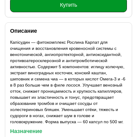
Купить
Описание
Капісудин — фитокомплекс Рослина Карпат для
очищения и восстановления кровеносной системы с
венотонической, ангиопротекторной, антиоксидантной,
противоатеросклерозной и антитромботической
активностью. Содержит 5 компонентов: иглицу колючую,
экстракт виноградных косточек, конский каштан,
шиповник и семена чиа — в которых кислот Омега-3 и -6
в 8 раз больше чем в филе лосося. Улучшает венозный
отток, снижает проницаемость и хрупкость капилляров,
повышает их эластичность и тонус, предотвращает
образование тромбов и очищает сосуды от
холестериновых бляшек. Уменьшает отёки, тяжесть и
судороги в ногах, снижает шум в голове и
головокружение. Форма выпуска — 60 капсул по 500 мг.
Назначение