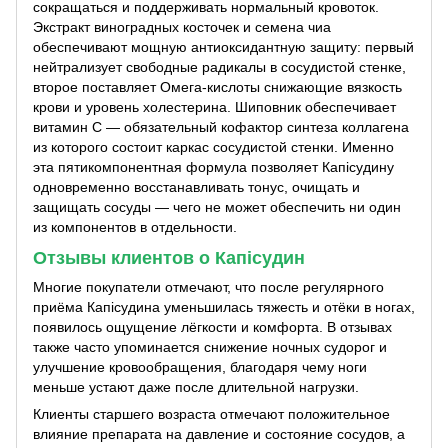
сокращаться и поддерживать нормальный кровоток.
Экстракт виноградных косточек и семена чиа
обеспечивают мощную антиоксидантную защиту: первый
нейтрализует свободные радикалы в сосудистой стенке,
второе поставляет Омега-кислоты снижающие вязкость
крови и уровень холестерина. Шиповник обеспечивает
витамин С — обязательный кофактор синтеза коллагена
из которого состоит каркас сосудистой стенки. Именно
эта пятикомпонентная формула позволяет Капісудину
одновременно восстанавливать тонус, очищать и
защищать сосуды — чего не может обеспечить ни один
из компонентов в отдельности.
Отзывы клиентов о Капісудин
Многие покупатели отмечают, что после регулярного
приёма Капісудина уменьшилась тяжесть и отёки в ногах,
появилось ощущение лёгкости и комфорта. В отзывах
также часто упоминается снижение ночных судорог и
улучшение кровообращения, благодаря чему ноги
меньше устают даже после длительной нагрузки.
Клиенты старшего возраста отмечают положительное
влияние препарата на давление и состояние сосудов, а