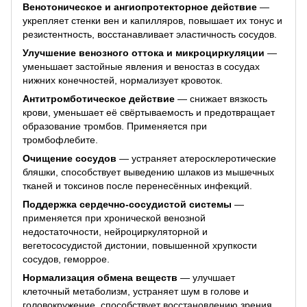
Венотоническое и ангиопротекторное действие
—
укрепляет стенки вен и капилляров, повышает их тонус и
резистентность, восстанавливает эластичность сосудов.
Улучшение венозного оттока и микроциркуляции
—
уменьшает застойные явления и веностаз в сосудах
нижних конечностей, нормализует кровоток.
Антитромботическое действие
— снижает вязкость
крови, уменьшает её свёртываемость и предотвращает
образование тромбов. Применяется при
тромбофлебите.
Очищение сосудов
— устраняет атеросклеротические
бляшки, способствует выведению шлаков из мышечных
тканей и токсинов после перенесённых инфекций.
Поддержка сердечно-сосудистой системы
—
применяется при хронической венозной
недостаточности, нейроциркуляторной и
вегетососудистой дистонии, повышенной хрупкости
сосудов, геморрое.
Нормализация обмена веществ
— улучшает
клеточный метаболизм, устраняет шум в голове и
головокружение, способствует восстановлению зрения.