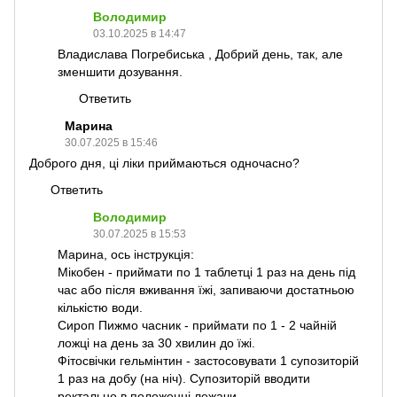
Володимир
03.10.2025 в 14:47
Владислава Погребиська , Добрий день, так, але
зменшити дозування.
Ответить
Марина
30.07.2025 в 15:46
Доброго дня, ці ліки приймаються одночасно?
Ответить
Володимир
30.07.2025 в 15:53
Марина, ось інструкція:
Мікобен - приймати по 1 таблетці 1 раз на день під
час або після вживання їжі, запиваючи достатньою
кількістю води.
Сироп Пижмо часник - приймати по 1 - 2 чайній
ложці на день за 30 хвилин до їжі.
Фітосвічки гельмінтин - застосовувати 1 супозиторій
1 раз на добу (на ніч). Супозиторій вводити
ректально в положенні лежачи.