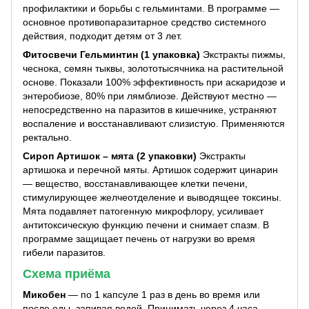
профилактики и борьбы с гельминтами. В программе —
основное противопаразитарное средство системного
действия, подходит детям от 3 лет.
Фитосвечи Гельминтин (1 упаковка)
Экстракты пижмы,
чеснока, семян тыквы, золототысячника на растительной
основе. Показали 100% эффективность при аскаридозе и
энтеробиозе, 80% при лямблиозе. Действуют местно —
непосредственно на паразитов в кишечнике, устраняют
воспаление и восстанавливают слизистую. Применяются
ректально.
Сироп Артишок – мята (2 упаковки)
Экстракты
артишока и перечной мяты. Артишок содержит цинарин
— вещество, восстанавливающее клетки печени,
стимулирующее желчеотделение и выводящее токсины.
Мята подавляет патогенную микрофлору, усиливает
антитоксическую функцию печени и снимает спазм. В
программе защищает печень от нагрузки во время
гибели паразитов.
Схема
приёма
Микобен
— по 1 капсуле 1 раз в день во время или
после еды, запивая водой. Принимать через 4 часа