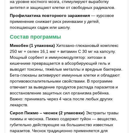
на уровне костного мозга, стимулируют выработку
антител и защищают клетки от свободных радикалов.
Профилактика повторного заражения
— курсовое
применение снижает риск реинвазии у детей,
посещающих садик или школу.
Состав программы
Микобен (1 упаковка)
Хитозано-глюкановый комплекс
250 мг + селен 16,1 мкг + витамин С 30 мг на капсулу.
Мощный сорбент и иммуномодулятор: хитозан в
кишечнике превращается в абсорбирующий гель и
выводит токсины, тяжёлые металлы и вредные бактерии.
Бета-глюканы активируют иммунные клетки и обладают
противовоспалительными свойствами. В программе
отвечает за выведение продуктов распада паразитов и
восстановление защитных сил организма ребёнка.
Важно: принимать через 4 часа после любых других
лекарств.
Сироп Пижмо – чеснок (2 упаковки)
Экстракты травы
пижмы и чеснока. Пижмо содержит туйон — вещество,
губительно действующее на большинство известных
паразитов. Чеснок традиционно применяется для