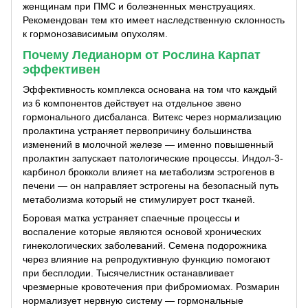
женщинам при ПМС и болезненных менструациях.
Рекомендован тем кто имеет наследственную склонность
к гормонозависимым опухолям.
Почему Ледианорм от Рослина Карпат
эффективен
Эффективность комплекса основана на том что каждый
из 6 компонентов действует на отдельное звено
гормонального дисбаланса. Витекс через нормализацию
пролактина устраняет первопричину большинства
изменений в молочной железе — именно повышенный
пролактин запускает патологические процессы. Индол-3-
карбинол брокколи влияет на метаболизм эстрогенов в
печени — он направляет эстрогены на безопасный путь
метаболизма который не стимулирует рост тканей.
Боровая матка устраняет спаечные процессы и
воспаление которые являются основой хронических
гинекологических заболеваний. Семена подорожника
через влияние на репродуктивную функцию помогают
при бесплодии. Тысячелистник останавливает
чрезмерные кровотечения при фибромиомах. Розмарин
нормализует нервную систему — гормональные