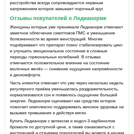
расстройства всегда сопровождаются нервным
напряжением которое замыкает порочный круг.
Отзывы покупателей о Ледианорме
Женщины которые уже принимали Ледианорм отмечают
заметное облегчение симптомов ПМС и уменьшение
болезненности во время менструаций. Многие
подчёркивают что препарат помог стабилизировать цикл
и улучшить эмоциональное состояние в сложные
периоды гормональных колебаний. В отзывах
отмечается положительное влияние на состояние
молочных желёз — снижение ощущения напряжённости
и дискомфорта.
Часть клиенток отмечает что уже через несколько недель
регулярного приёма уменьшилась раздражительность,
нормализовался сон и появилось ощущение большей
энергии. Ледианорм оценивают как средство которое
помогает комплексно поддерживать женское здоровье не
вызывая привыкания и действуя мягко.
Купить Ледианорм с витексом и индол-3-карбинолом
брокколи по доступной цене, а также ознакомиться с
инструкцией и отзывами покупателей вы можете в нашем