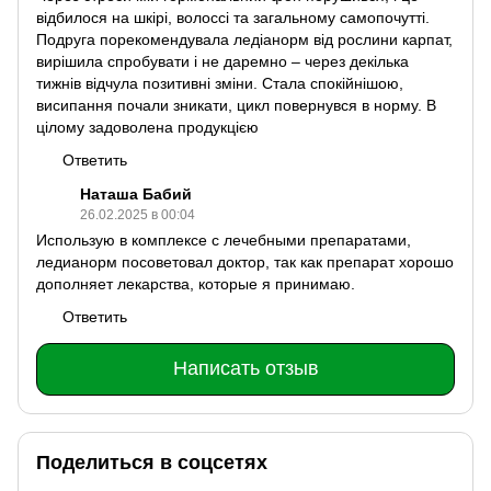
відбилося на шкірі, волоссі та загальному самопочутті.
Подруга порекомендувала ледіанорм від рослини карпат,
вирішила спробувати і не даремно – через декілька
тижнів відчула позитивні зміни. Стала спокійнішою,
висипання почали зникати, цикл повернувся в норму. В
цілому задоволена продукцією
Ответить
Наташа Бабий
26.02.2025 в 00:04
Использую в комплексе с лечебными препаратами,
ледианорм посоветовал доктор, так как препарат хорошо
дополняет лекарства, которые я принимаю.
Ответить
Написать отзыв
Поделиться в соцсетях