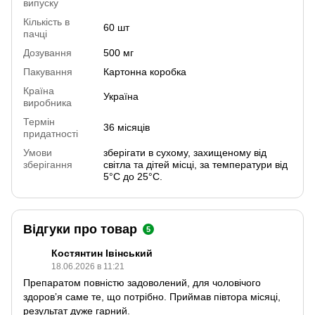
випуску
Кількість в
60 шт
пачці
Дозування
500 мг
Пакування
Картонна коробка
Країна
Україна
виробника
Термін
36 місяців
придатності
Умови
зберігати в сухому, захищеному від
зберігання
світла та дітей місці, за температури від
5°С до 25°С.
Відгуки про товар
5
Костянтин Івінський
18.06.2026 в 11:21
Препаратом повністю задоволений, для чоловічого
здоровʼя саме те, що потрібно. Приймав півтора місяці,
результат дуже гарний.