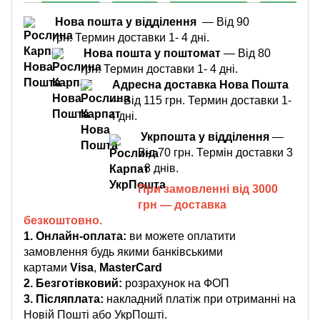
Нова пошта у відділення
— Від 90
грн. Термин доставки 1- 4 дні.
Нова пошта у поштомат
— Від 80
грн. Термин доставки 1- 4 дні.
Адресна доставка Нова Пошта
— Від 115 грн. Термин доставки 1-
4 дні.
Укрпошта у відділення
—
Від 70 грн. Термін доставки 3
- 8 днів.
При замовленні від 3000
грн — доставка
безкоштовно.
1. Онлайн-оплата:
ви можете оплатити
замовлення будь якими банківськими
картами
Visa
,
MasterCard
2. Безготівковий:
розрахунок на ФОП
3.
Післяплата:
накладний платіж при отриманні на
Новій Пошті або УкрПошті.