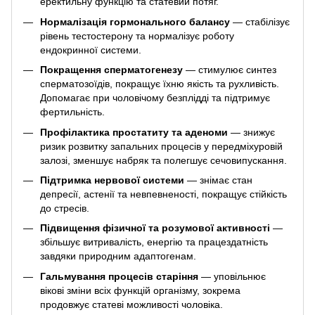
еректильну функцію та статевий потяг.
Нормалізація гормонального балансу
— стабілізує
рівень тестостерону та нормалізує роботу
ендокринної системи.
Покращення сперматогенезу
— стимулює синтез
сперматозоїдів, покращує їхню якість та рухливість.
Допомагає при чоловічому безплідді та підтримує
фертильність.
Профілактика простатиту та аденоми
— знижує
ризик розвитку запальних процесів у передміхуровій
залозі, зменшує набряк та полегшує сечовипускання.
Підтримка нервової системи
— знімає стан
депресії, астенії та невпевненості, покращує стійкість
до стресів.
Підвищення фізичної та розумової активності
—
збільшує витривалість, енергію та працездатність
завдяки природним адаптогенам.
Гальмування процесів старіння
— уповільнює
вікові зміни всіх функцій організму, зокрема
продовжує статеві можливості чоловіка.