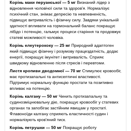
Корінь маки перуанської — 5 мг
Визнаний лідер з
відновлення чоловічої сили та здоров'я. Нормалізує
психічний стан, знімає депресію та невпевненість,
підвищує витривалість і фізичну силу. Завдяки унікальній
здатності впливати на гормональний баланс покращує
лібідо і потенцію, гальмує процеси старіння та продовжує
статеві можливості чоловіка.
Корінь елеутерококу — 25 мг
Природний адаптоген
який підвищує фізичну і розумову працездатність, додає
енергії, покращує імунітет і витривалість. Сприяє
швидкому відновленню після стресів і перевтоми.
Листя кропиви дводомної — 70 мг
Стимулює кровообіг,
має протизапальні та антисептичні властивості.
Підтримує нормальну функцію простати та позитивно
впливає на потенцію.
Корінь калгану — 50 мг
Чинить протизапальну та
судинозміцнювальну дію, покращує кровообіг у статевих
органах та запобігає застійним явищам у простаті.
Флавоноїди калгану сприяють еластичності судин і
нормалізують кров'яний тиск.
Корінь петрушки — 50 мг
Покращує роботу