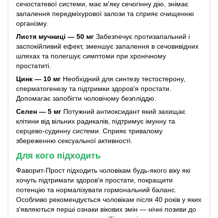
сечостатевої системи, має м'яку сечогінну дію, знімає
запалення передміхурової залози та сприяє очищенню
організму.
Листя мучниці — 50 мг
Забезпечує протизапальний і
заспокійливий ефект, зменшує запалення в сечовивідних
шляхах та полегшує симптоми при хронічному
простатиті.
Цинк — 10 мг
Необхідний для синтезу тестостерону,
сперматогенезу та підтримки здоров'я простати.
Допомагає запобігти чоловічому безпліддю.
Селен — 5 мг
Потужний антиоксидант який захищає
клітини від вільних радикалів, підтримує імунну та
серцево-судинну системи. Сприяє тривалому
збереженню сексуальної активності.
Для кого підходить
Фаворит-Прост підходить чоловікам будь-якого віку які
хочуть підтримати здоров'я простати, покращити
потенцію та нормалізувати гормональний баланс.
Особливо рекомендується чоловікам після 40 років у яких
з'являються перші ознаки вікових змін — нічні позиви до