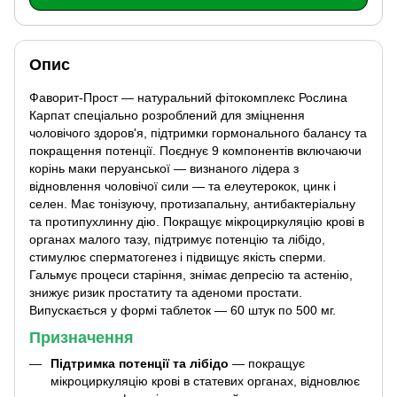
Опис
Фаворит-Прост — натуральний фітокомплекс Рослина
Карпат спеціально розроблений для зміцнення
чоловічого здоров'я, підтримки гормонального балансу та
покращення потенції. Поєднує 9 компонентів включаючи
корінь маки перуанської — визнаного лідера з
відновлення чоловічої сили — та елеутерокок, цинк і
селен. Має тонізуючу, протизапальну, антибактеріальну
та протипухлинну дію. Покращує мікроциркуляцію крові в
органах малого тазу, підтримує потенцію та лібідо,
стимулює сперматогенез і підвищує якість сперми.
Гальмує процеси старіння, знімає депресію та астенію,
знижує ризик простатиту та аденоми простати.
Випускається у формі таблеток — 60 штук по 500 мг.
Призначення
Підтримка потенції та лібідо
— покращує
мікроциркуляцію крові в статевих органах, відновлює