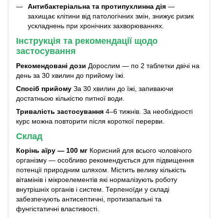
Антибактеріальна та протипухлинна дія
—
захищає клітини від патологічних змін, знижує ризик
ускладнень при хронічних захворюваннях.
Інструкція та рекомендації щодо
застосування
Рекомендовані дози
Дорослим — по 2 таблетки двічі на
день за 30 хвилин до прийому їжі.
Спосіб прийому
За 30 хвилин до їжі, запиваючи
достатньою кількістю питної води.
Тривалість застосування
4–6 тижнів. За необхідності
курс можна повторити після короткої перерви.
Склад
Корінь аїру — 100 мг
Корисний для всього чоловічого
організму — особливо рекомендується для підвищення
потенції природним шляхом. Містить велику кількість
вітамінів і мікроелементів які нормалізують роботу
внутрішніх органів і систем. Терпеноїди у складі
забезпечують антисептичні, протизапальні та
фунгістатичні властивості.