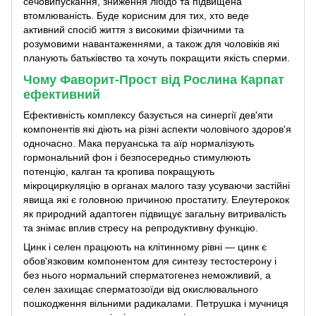
сечовипускання, зниження лібідо та підвищена
втомлюваність. Буде корисним для тих, хто веде
активний спосіб життя з високими фізичними та
розумовими навантаженнями, а також для чоловіків які
планують батьківство та хочуть покращити якість сперми.
Чому Фаворит-Прост від Рослина Карпат
ефективний
Ефективність комплексу базується на синергії дев'яти
компонентів які діють на різні аспекти чоловічого здоров'я
одночасно. Мака перуанська та аїр нормалізують
гормональний фон і безпосередньо стимулюють
потенцію, калган та кропива покращують
мікроциркуляцію в органах малого тазу усуваючи застійні
явища які є головною причиною простатиту. Елеутерокок
як природний адаптоген підвищує загальну витривалість
та знімає вплив стресу на репродуктивну функцію.
Цинк і селен працюють на клітинному рівні — цинк є
обов'язковим компонентом для синтезу тестостерону і
без нього нормальний сперматогенез неможливий, а
селен захищає сперматозоїди від окислювального
пошкодження вільними радикалами. Петрушка і мучниця