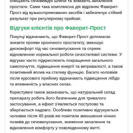
очищають сечовивідні шляхи та знімають запалення
простати. Саме така комплексна дія відрізняє Фаворит-
Прост від вузькоспрямованих засобів і забезпечує стійкий
результат при регулярному прийомі.
Відгуки клієнтів про Фаворит-Прост
Покупці відзначають, що Фаворит-Прост допомагає
знизити прояви хронічного простатиту, зменшує
дискомфорт під час сечовипускання та сприяє
відновленню нормальної роботи сечостатевої системи. У
відгуках часто підкреслюють покращення загального
самопочуття, підвищення енергії та витривалості, а також
позитивний вплив на статеву функцію. Багато чоловіків
після курсового прийому відзначають підвищення лібідо
та впевненість у власних силах.
Користувачі також зазначають, що натуральний склад
препарату робить його безпечним для тривалого
застосування, а ефект з'являється поступово та
зберігається надовго. Особливо позитивно відгукуються
чоловіки після 40 років які помітили зменшення нічних
позивів до сечовипускання, зниження запалення та
відновлення комфорту у повсякденному житті.