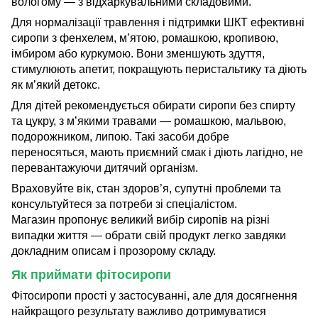
вологому — з відхаркувальними складовими.
Для нормалізації травлення і підтримки ШКТ ефективні
сиропи з фенхелем, м’ятою, ромашкою, кропивою,
імбиром або куркумою. Вони зменшують здуття,
стимулюють апетит, покращують перистальтику та діють
як м’який детокс.
Для дітей рекомендується обирати сиропи без спирту
та цукру, з м’якими травами — ромашкою, мальвою,
подорожником, липою. Такі засоби добре
переносяться, мають приємний смак і діють лагідно, не
перевантажуючи дитячий організм.
Враховуйте вік, стан здоров’я, супутні проблеми та
консультуйтеся за потреби зі спеціалістом.
Магазин пропонує великий вибір сиропів на різні
випадки життя — обрати свій продукт легко завдяки
докладним описам і прозорому складу.
Як приймати фітосиропи
Фітосиропи прості у застосуванні, але для досягнення
найкращого результату важливо дотримуватися