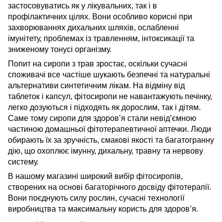
застосовуватись як у лікувальних, так і в
профілактичних цілях. Вони особливо корисні при
захворюваннях дихальних шляхів, ослабленні
імунітету, проблемах із травленням, інтоксикації та
зниженому тонусі організму.
Попит на сиропи з трав зростає, оскільки сучасні
споживачі все частіше шукають безпечні та натуральні
альтернативи синтетичним лікам. На відміну від
таблеток і капсул, фітосиропи не навантажують печінку,
легко дозуються і підходять як дорослим, так і дітям.
Саме тому сиропи для здоров’я стали невід’ємною
частиною домашньої фітотерапевтичної аптечки. Люди
обирають їх за зручність, смакові якості та багатогранну
дію, що охоплює імунну, дихальну, травну та нервову
систему.
В нашому магазині широкий вибір фітосиропів,
створених на основі багаторічного досвіду фітотерапії.
Вони поєднують силу рослин, сучасні технології
виробництва та максимальну користь для здоров’я.