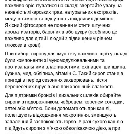
важливо орієнтуватися на склад: звертайте увагу на
наявність лікарських трав, натуральних екстрактів,
меду, вітамінів та відсутність шкідливих домішок.
Якісний фітосироп не повинен містити штучних
ароматизаторів, барвників або цукру (особливо це
важливо для дітей і людей з підвищеним рівнем
глюкози в крові).
При виборі сиропу для імунітету важливо, щоб у складі
були компоненти з імуномодулювальними та
протизапальними властивостями: ехінацея, шипшина,
бузина, мед, обліпиха, вітамін C. Такий сироп стане в
пригоді в період сезонних захворювань, після
перенесених вірусів або при хронічній слабкості.
Для підтримки бронхів і дихальних шляхів обирайте
сиропи з подорожником, чебрецем, коренем солодки,
алтеї або м’ятою. Вони допомагають при кашлі,
полегшують відходження мокротиння, зменшують
запалення й заспокоюють горло. У разі сухого кашлю
підійдуть сиропи з м’якою обволікаючою дією, а при