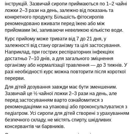
інструкцій. Зазвичай сиропи приймаються по 1–2 чайні
ложки 2–3 рази на день, залежно від показань та
конкретного продукту. Більшість фітосиропів
рекомендовано вживати перед їжею або між
прийомами їжі, запиваючи невеликою кількістю води.
Курс прийому може тривати від 7 до 21 дня, у
залежності від стану організму та цілі застосування.
Наприклад, при гострих респіраторних інфекціях
достатньо 7–10 днів, а для загального зміцнення
організму або нормалізації травлення — до 3 тижнів. У
разі необхідності курс можна повторити після короткої
перерви.
Для дітей дозування завжди має бути зменшеним.
Зазвичай це ½ чайної ложки 2–3 рази на день, але
перед застосуванням варто ознайомитися з
рекомендаціями на упаковці або проконсультуватися з
педіатром. Усі сиропи для дітей створені з урахуванням
безпечного складу, не містять спирту, шкідливих
консервантів чи барвників.