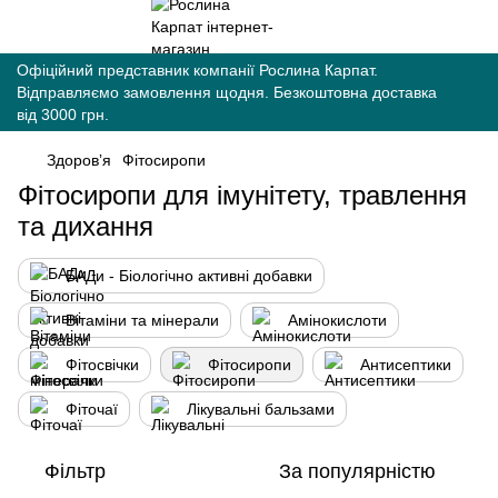
Офіційний представник компанії Рослина Карпат.
Відправляємо замовлення щодня. Безкоштовна доставка
від 3000 грн.
Здоровʼя
Фітосиропи
Фітосиропи для імунітету, травлення
та дихання
БАДи - Біологічно активні добавки
Вітаміни та мінерали
Амінокислоти
Фітосвічки
Фітосиропи
Антисептики
Фіточаї
Лікувальні бальзами
Фільтр
За популярністю