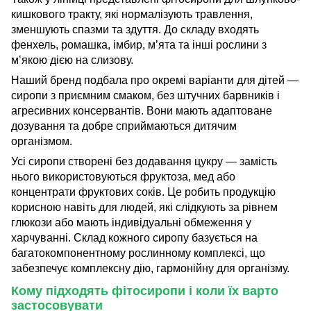
кишкового тракту, які нормалізують травлення,
зменшують спазми та здуття. До складу входять
фенхель, ромашка, імбир, м’ята та інші рослини з
м’якою дією на слизову.
Наший бренд подбала про окремі варіанти для дітей —
сиропи з приємним смаком, без штучних барвників і
агресивних консервантів. Вони мають адаптоване
дозування та добре сприймаються дитячим
організмом.
Усі сиропи створені без додавання цукру — замість
нього використовуються фруктоза, мед або
концентрати фруктових соків. Це робить продукцію
корисною навіть для людей, які слідкують за рівнем
глюкози або мають індивідуальні обмеження у
харчуванні. Склад кожного сиропу базується на
багатокомпонентному рослинному комплексі, що
забезпечує комплексну дію, гармонійну для організму.
Кому підходять фітосиропи і коли їх варто
застосовувати