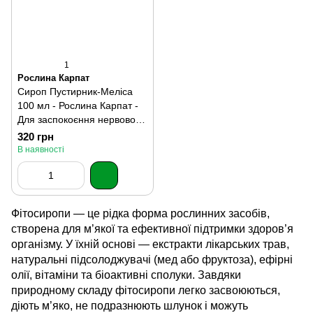
1
Рослина Карпат
Сироп Пустирник-Меліса
100 мл - Рослина Карпат -
Для заспокоєння нервової
системи та зниження стресу
320 грн
В наявності
Фітосиропи — це рідка форма рослинних засобів,
створена для м’якої та ефективної підтримки здоров’я
організму. У їхній основі — екстракти лікарських трав,
натуральні підсолоджувачі (мед або фруктоза), ефірні
олії, вітаміни та біоактивні сполуки. Завдяки
природному складу фітосиропи легко засвоюються,
діють м’яко, не подразнюють шлунок і можуть