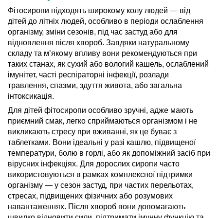
Фітосиропи підходять широкому колу людей — від
дітей до літніх людей, особливо в періоди ослаблення
організму, зміни сезонів, під час застуд або для
відновлення після хвороб. Завдяки натуральному
складу та м’якому впливу вони рекомендуються при
таких станах, як сухий або вологий кашель, ослаблений
імунітет, часті респіраторні інфекції, розлади
травлення, спазми, здуття живота, або загальна
інтоксикація.
Для дітей фітосиропи особливо зручні, адже мають
приємний смак, легко сприймаються організмом і не
викликають стресу при вживанні, як це буває з
таблетками. Вони ідеальні у разі кашлю, підвищеної
температури, болю в горлі, або як допоміжний засіб при
вірусних інфекціях. Для дорослих сиропи часто
використовуються в рамках комплексної підтримки
організму — у сезон застуд, при частих перельотах,
стресах, підвищених фізичних або розумових
навантаженнях. Після хвороб вони допомагають
швидко відновити сили, підтримати імунну функцію та