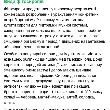
Види фітосиропів
Фітосиропи представлені у широкому асортименті —
кожен засіб розроблений з урахуванням конкретних
потреб організму. У нашому магазині можна
купити сиропи для підтримки імунної системи,
оздоровлення дихальних шляхів, поліпшення роботи
шлунково-кишкового тракту, а також для загального
зміцнення організму в період підвищених навантажень
або відновлення після хвороб.
Особливо популярні сиропи для імунітету, які містять
ехінацею, обліпиху, шипшину, мед та ефірні олії. Вони
сприяють природній активації захисних сил організму,
зменшують ризик застуд і допомагають швидше
відновитись після інфекцій. Сиропи для дихальної
системи мають відхаркувальну, протизапальну та
антисептичну дію — вони ефективні при кашлі,
бронхіті, ларингіті, фарингіті та захриплості. У їхньому
складі — чебрець, мати-й-мачуха, алтей, солодка,
м’ята.
Також у лінійці представлені фітосиропи для шлунково-