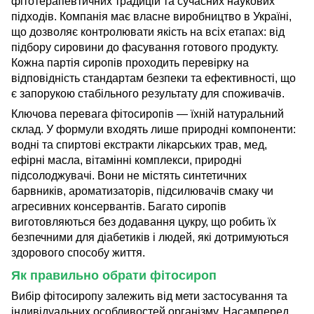
фітотерапевтичних традицій та сучасних наукових
підходів. Компанія має власне виробництво в Україні,
що дозволяє контролювати якість на всіх етапах: від
підбору сировини до фасування готового продукту.
Кожна партія сиропів проходить перевірку на
відповідність стандартам безпеки та ефективності, що
є запорукою стабільного результату для споживачів.
Ключова перевага фітосиропів — їхній натуральний
склад. У формули входять лише природні компоненти:
водні та спиртові екстракти лікарських трав, мед,
ефірні масла, вітамінні комплекси, природні
підсолоджувачі. Вони не містять синтетичних
барвників, ароматизаторів, підсилювачів смаку чи
агресивних консервантів. Багато сиропів
виготовляються без додавання цукру, що робить їх
безпечними для діабетиків і людей, які дотримуються
здорового способу життя.
Як правильно обрати фітосироп
Вибір фітосиропу залежить від мети застосування та
індивідуальних особливостей організму. Насамперед