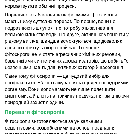
нормалізувати обмінні процеси.
Порівняно з таблетованими формами, фітосиропи
мають низку суттєвих переваг. По-перше, вони не
подразнюють шлунок і не потребують запивання
великою кількістю води. По-друге, активні компоненти у
рідкому вигляді швидше всмоктуються, що дозволяє
досягти ефекту за коротший час. І головне —
фітосиропи не містять агресивних хімічних речовин,
барвників чи синтетичних ароматизаторів, що робить їх
безпечними навіть для чутливих категорій населення.
Саме тому фітосиропи — це чудовий вибір для
профілактики, м’якого лікування та щоденної підтримки
організму. Вони допомагають не лише полегшити
симптоми, а й діють на причину нездужання, зміцнюючи
природний захист людини.
Переваги фітосиропів
Фітосиропи виготовляються за унікальними
рецептурами, розробленими на основі поєднання