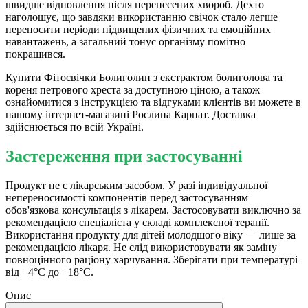
швидше відновлення після перенесених хвороб. Дехто
наголошує, що завдяки використанню свічок стало легше
переносити періоди підвищених фізичних та емоційних
навантажень, а загальний тонус організму помітно
покращився.
Купити Фітосвічки Болиголин з екстрактом болиголова та
кореня петрового хреста за доступною ціною, а також
ознайомитися з інструкцією та відгуками клієнтів ви можете в
нашому інтернет-магазині Рослина Карпат. Доставка
здійснюється по всій Україні.
Застереження при застосуванні
Продукт не є лікарським засобом. У разі індивідуальної
непереносимості компонентів перед застосуванням
обов'язкова консультація з лікарем. Застосовувати виключно за
рекомендацією спеціаліста у складі комплексної терапії.
Використання продукту для дітей молодшого віку — лише за
рекомендацією лікаря. Не слід використовувати як заміну
повноцінного раціону харчування. Зберігати при температурі
від +4°С до +18°С.
Опис