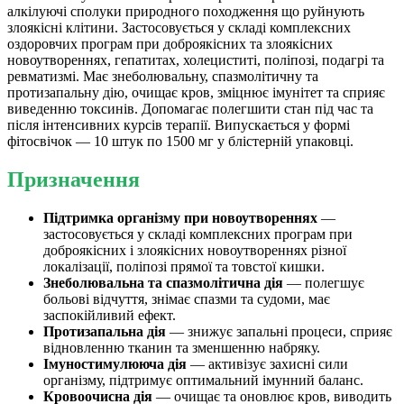
алкілуючі сполуки природного походження що руйнують
злоякісні клітини. Застосовується у складі комплексних
оздоровчих програм при доброякісних та злоякісних
новоутвореннях, гепатитах, холециститі, поліпозі, подагрі та
ревматизмі. Має знеболювальну, спазмолітичну та
протизапальну дію, очищає кров, зміцнює імунітет та сприяє
виведенню токсинів. Допомагає полегшити стан під час та
після інтенсивних курсів терапії. Випускається у формі
фітосвічок — 10 штук по 1500 мг у блістерній упаковці.
Призначення
Підтримка організму при новоутвореннях
—
застосовується у складі комплексних програм при
доброякісних і злоякісних новоутвореннях різної
локалізації, поліпозі прямої та товстої кишки.
Знеболювальна та спазмолітична дія
— полегшує
больові відчуття, знімає спазми та судоми, має
заспокійливий ефект.
Протизапальна дія
— знижує запальні процеси, сприяє
відновленню тканин та зменшенню набряку.
Імуностимулююча дія
— активізує захисні сили
організму, підтримує оптимальний імунний баланс.
Кровоочисна дія
— очищає та оновлює кров, виводить