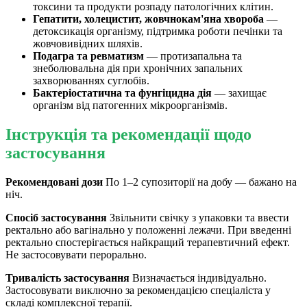
токсини та продукти розпаду патологічних клітин.
Гепатити, холецистит, жовчнокам'яна хвороба
—
детоксикація організму, підтримка роботи печінки та
жовчовивідних шляхів.
Подагра та ревматизм
— протизапальна та
знеболювальна дія при хронічних запальних
захворюваннях суглобів.
Бактеріостатична та фунгіцидна дія
— захищає
організм від патогенних мікроорганізмів.
Інструкція та рекомендації щодо
застосування
Рекомендовані дози
По 1–2 супозиторії на добу — бажано на
ніч.
Спосіб застосування
Звільнити свічку з упаковки та ввести
ректально або вагінально у положенні лежачи. При введенні
ректально спостерігається найкращий терапевтичний ефект.
Не застосовувати перорально.
Тривалість застосування
Визначається індивідуально.
Застосовувати виключно за рекомендацією спеціаліста у
складі комплексної терапії.