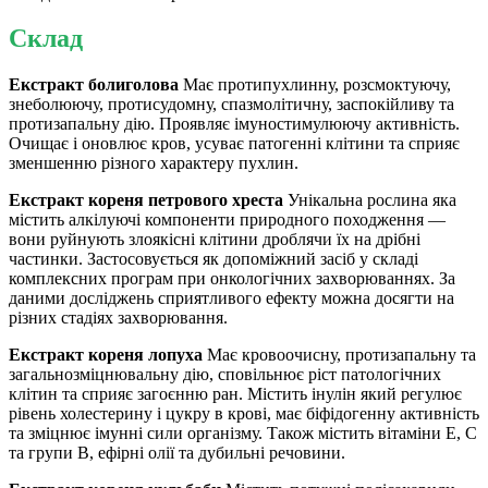
Склад
Екстракт болиголова
Має протипухлинну, розсмоктуючу,
знеболюючу, протисудомну, спазмолітичну, заспокійливу та
протизапальну дію. Проявляє імуностимулюючу активність.
Очищає і оновлює кров, усуває патогенні клітини та сприяє
зменшенню різного характеру пухлин.
Екстракт кореня петрового хреста
Унікальна рослина яка
містить алкілуючі компоненти природного походження —
вони руйнують злоякісні клітини дроблячи їх на дрібні
частинки. Застосовується як допоміжний засіб у складі
комплексних програм при онкологічних захворюваннях. За
даними досліджень сприятливого ефекту можна досягти на
різних стадіях захворювання.
Екстракт кореня лопуха
Має кровоочисну, протизапальну та
загальнозміцнювальну дію, сповільнює ріст патологічних
клітин та сприяє загоєнню ран. Містить інулін який регулює
рівень холестерину і цукру в крові, має біфідогенну активність
та зміцнює імунні сили організму. Також містить вітаміни E, C
та групи B, ефірні олії та дубильні речовини.