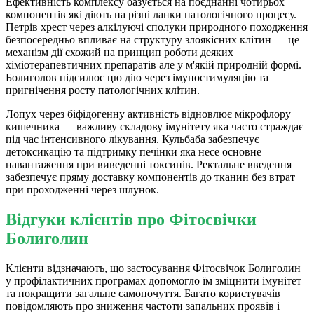
Ефективність комплексу базується на поєднанні чотирьох
компонентів які діють на різні ланки патологічного процесу.
Петрів хрест через алкілуючі сполуки природного походження
безпосередньо впливає на структуру злоякісних клітин — це
механізм дії схожий на принцип роботи деяких
хіміотерапевтичних препаратів але у м'якій природній формі.
Болиголов підсилює цю дію через імуностимуляцію та
пригнічення росту патологічних клітин.
Лопух через біфідогенну активність відновлює мікрофлору
кишечника — важливу складову імунітету яка часто страждає
під час інтенсивного лікування. Кульбаба забезпечує
детоксикацію та підтримку печінки яка несе основне
навантаження при виведенні токсинів. Ректальне введення
забезпечує пряму доставку компонентів до тканин без втрат
при проходженні через шлунок.
Відгуки клієнтів про Фітосвічки
Болиголин
Клієнти відзначають, що застосування Фітосвічок Болиголин
у профілактичних програмах допомогло їм зміцнити імунітет
та покращити загальне самопочуття. Багато користувачів
повідомляють про зниження частоти запальних проявів і