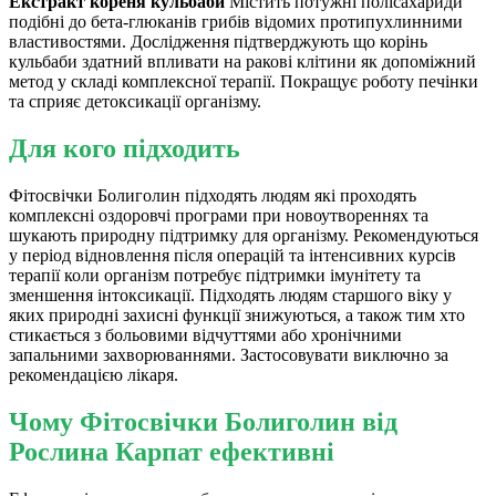
Екстракт кореня кульбаби
Містить потужні полісахариди
подібні до бета-глюканів грибів відомих протипухлинними
властивостями. Дослідження підтверджують що корінь
кульбаби здатний впливати на ракові клітини як допоміжний
метод у складі комплексної терапії. Покращує роботу печінки
та сприяє детоксикації організму.
Для кого підходить
Фітосвічки Болиголин підходять людям які проходять
комплексні оздоровчі програми при новоутвореннях та
шукають природну підтримку для організму. Рекомендуються
у період відновлення після операцій та інтенсивних курсів
терапії коли організм потребує підтримки імунітету та
зменшення інтоксикації. Підходять людям старшого віку у
яких природні захисні функції знижуються, а також тим хто
стикається з больовими відчуттями або хронічними
запальними захворюваннями. Застосовувати виключно за
рекомендацією лікаря.
Чому Фітосвічки Болиголин від
Рослина Карпат ефективні