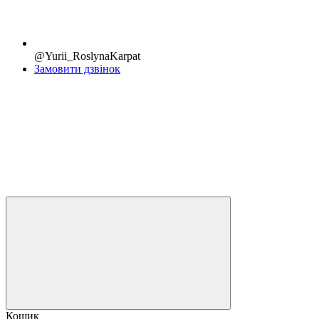
@Yurii_RoslynaKarpat
Замовити дзвінок
Кошик