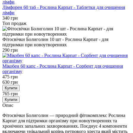
Лімфорен 60 таб - Рослина Карпат - Таблетки для очищення
лімфи
340 грн
Топ продаж
Фітосвічки Болиголин 10 шт - Рослина Карпат - для
підтримки при новоутвореннях
290 грн
Мікобен 60 капс - Рослина Карпат - Сорбент для очищення
організму
475 грн
630 грн
Купити
765 грн
Купити
Опис
Фітосвічки Болиголин — природний фітокомплекс Рослина
Карпат для підтримки організму при новоутвореннях та
хронічних запальних захворюваннях. Поєднує 4 компоненти
включаючи унікальний корінь петрового хреста який містить