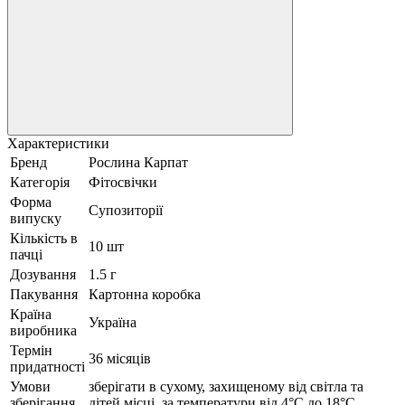
Характеристики
Бренд
Рослина Карпат
Категорія
Фітосвічки
Форма
Супозиторії
випуску
Кількість в
10 шт
пачці
Дозування
1.5 г
Пакування
Картонна коробка
Країна
Україна
виробника
Термін
36 місяців
придатності
Умови
зберігати в сухому, захищеному від світла та
зберігання
дітей місці, за температури від 4°С до 18°С