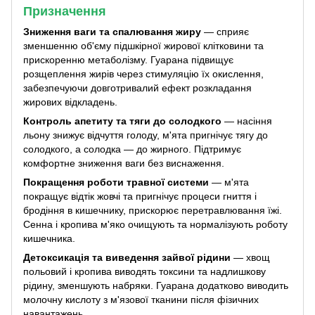
Призначення
Зниження ваги та спалювання жиру
— сприяє
зменшенню об'єму підшкірної жирової клітковини та
прискоренню метаболізму. Гуарана підвищує
розщеплення жирів через стимуляцію їх окислення,
забезпечуючи довготривалий ефект розкладання
жирових відкладень.
Контроль апетиту та тяги до солодкого
— насіння
льону знижує відчуття голоду, м'ята пригнічує тягу до
солодкого, а солодка — до жирного. Підтримує
комфортне зниження ваги без виснаження.
Покращення роботи травної системи
— м'ята
покращує відтік жовчі та пригнічує процеси гниття і
бродіння в кишечнику, прискорює перетравлювання їжі.
Сенна і кропива м'яко очищують та нормалізують роботу
кишечника.
Детоксикація та виведення зайвої рідини
— хвощ
польовий і кропива виводять токсини та надлишкову
рідину, зменшують набряки. Гуарана додатково виводить
молочну кислоту з м'язової тканини після фізичних
навантажень.