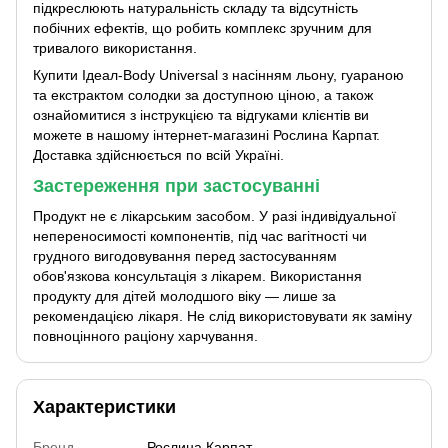
підкреслюють натуральність складу та відсутність
побічних ефектів, що робить комплекс зручним для
тривалого використання.
Купити Ідеал-Body Universal з насінням льону, гуараною
та екстрактом солодки за доступною ціною, а також
ознайомитися з інструкцією та відгуками клієнтів ви
можете в нашому інтернет-магазині Рослина Карпат.
Доставка здійснюється по всій Україні.
Застереження при застосуванні
Продукт не є лікарським засобом. У разі індивідуальної
непереносимості компонентів, під час вагітності чи
грудного вигодовування перед застосуванням
обов'язкова консультація з лікарем. Використання
продукту для дітей молодшого віку — лише за
рекомендацією лікаря. Не слід використовувати як заміну
повноцінного раціону харчування.
Характеристики
Бренд
Рослина Карпат