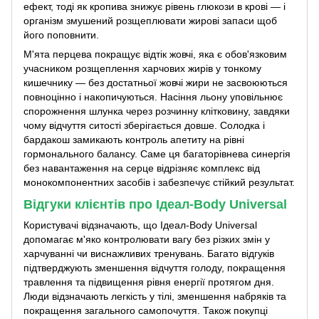
ефект, тоді як кропива знижує рівень глюкози в крові — і
організм змушений розщеплювати жирові запаси щоб
його поповнити.
М'ята перцева покращує відтік жовчі, яка є обов'язковим
учасником розщеплення харчових жирів у тонкому
кишечнику — без достатньої жовчі жири не засвоюються
повноцінно і накопичуються. Насіння льону уповільнює
спорожнення шлунка через розчинну клітковину, завдяки
чому відчуття ситості зберігається довше. Солодка і
бардакош замикають контроль апетиту на рівні
гормонального балансу. Саме ця багаторівнева синергія
без навантаження на серце відрізняє комплекс від
монокомпонентних засобів і забезпечує стійкий результат.
Відгуки клієнтів про Ідеал-Body Universal
Користувачі відзначають, що Ідеал-Body Universal
допомагає м'яко контролювати вагу без різких змін у
харчуванні чи виснажливих тренувань. Багато відгуків
підтверджують зменшення відчуття голоду, покращення
травлення та підвищення рівня енергії протягом дня.
Люди відзначають легкість у тілі, зменшення набряків та
покращення загального самопочуття. Також покупці