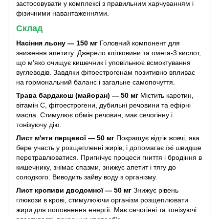
застосовувати у комплексі з правильним харчуванням і
фізичними навантаженнями.
Склад
Насіння льону — 150 мг
Головний компонент для
зниження апетиту. Джерело клітковини та омега-3 кислот,
що м'яко очищує кишечник і уповільнює всмоктування
вуглеводів. Завдяки фітоестрогенам позитивно впливає
на гормональний баланс і загальне самопочуття.
Трава бардакош (майоран) — 50 мг
Містить каротин,
вітамін С, фітоестрогени, дубильні речовини та ефірні
масла. Стимулює обмін речовин, має сечогінну і
тонізуючу дію.
Лист м'яти перцевої — 50 мг
Покращує відтік жовчі, яка
бере участь у розщепленні жирів, і допомагає їжі швидше
перетравлюватися. Пригнічує процеси гниття і бродіння в
кишечнику, знімає спазми, знижує апетит і тягу до
солодкого. Виводить зайву воду з організму.
Лист кропиви дводомної — 50 мг
Знижує рівень
глюкози в крові, стимулюючи організм розщеплювати
жири для поповнення енергії. Має сечогінні та тонізуючі