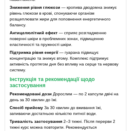
Зниження рівня глюкози
— кропива дводомна знижує
рівень глюкози в крові, спонукаючи організм
розщеплювати жири для поповнення енергетичного
балансу.
Антицелюлітний ефект
— сприяє розгладженню
поверхні шкіри в проблемних зонах, підвищенню
еластичності та пружності шкіри.
Підтримка рівня енергії
— гуарана підвищує
концентрацію та знижує втому. Комплекс підтримує
активність протягом дня без впливу на серце та нервову
систему.
Інструкція та рекомендації щодо
застосування
Рекомендовані дози
Дорослим — по 2 капсули двічі на
день за 30 хвилин до їжі.
Спосіб прийому
За 30 хвилин до вживання їжі,
запиваючи достатньою кількістю питної води.
Тривалість застосування
2–3 тижні. Після перерви 2
тижні курс можна повторити. Рекомендується