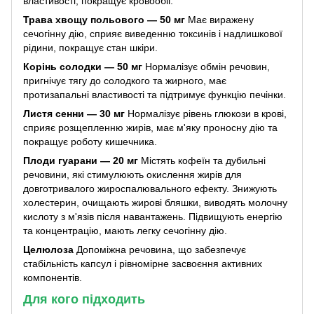
властивості, покращує кровообіг.
Трава хвощу польового — 50 мг
Має виражену
сечогінну дію, сприяє виведенню токсинів і надлишкової
рідини, покращує стан шкіри.
Корінь солодки — 50 мг
Нормалізує обмін речовин,
пригнічує тягу до солодкого та жирного, має
протизапальні властивості та підтримує функцію печінки.
Листя сенни — 30 мг
Нормалізує рівень глюкози в крові,
сприяє розщепленню жирів, має м'яку проносну дію та
покращує роботу кишечника.
Плоди гуарани — 20 мг
Містять кофеїн та дубильні
речовини, які стимулюють окислення жирів для
довготривалого жироспалювального ефекту. Знижують
холестерин, очищають жирові бляшки, виводять молочну
кислоту з м'язів після навантажень. Підвищують енергію
та концентрацію, мають легку сечогінну дію.
Целюлоза
Допоміжна речовина, що забезпечує
стабільність капсул і рівномірне засвоєння активних
компонентів.
Для кого підходить