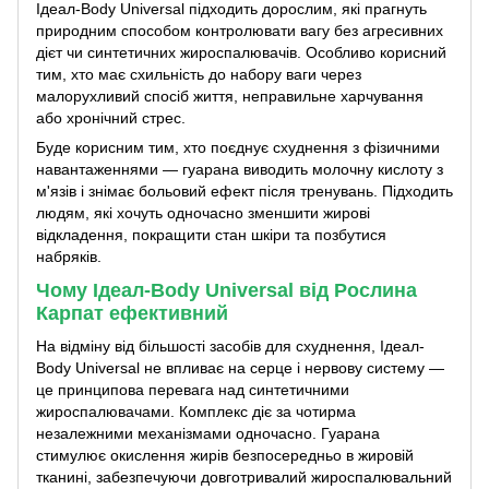
Ідеал-Body Universal підходить дорослим, які прагнуть
природним способом контролювати вагу без агресивних
дієт чи синтетичних жироспалювачів. Особливо корисний
тим, хто має схильність до набору ваги через
малорухливий спосіб життя, неправильне харчування
або хронічний стрес.
Буде корисним тим, хто поєднує схуднення з фізичними
навантаженнями — гуарана виводить молочну кислоту з
м'язів і знімає больовий ефект після тренувань. Підходить
людям, які хочуть одночасно зменшити жирові
відкладення, покращити стан шкіри та позбутися
набряків.
Чому Ідеал-Body Universal від Рослина
Карпат ефективний
На відміну від більшості засобів для схуднення, Ідеал-
Body Universal не впливає на серце і нервову систему —
це принципова перевага над синтетичними
жироспалювачами. Комплекс діє за чотирма
незалежними механізмами одночасно. Гуарана
стимулює окислення жирів безпосередньо в жировій
тканині, забезпечуючи довготривалий жироспалювальний