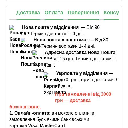
Доставка
Оплата
Повернення
Консульт
Нова пошта у відділення
— Від 90
грн. Термин доставки 1- 4 дні.
Нова пошта у поштомат
— Від 80
грн. Термин доставки 1- 4 дні.
Адресна доставка Нова Пошта
— Від 115 грн. Термин доставки 1-
4 дні.
Укрпошта у відділення
—
Від 70 грн. Термін доставки 3
- 8 днів.
При замовленні від 3000
грн — доставка
безкоштовно.
1. Онлайн-оплата:
ви можете оплатити
замовлення будь якими банківськими
картами
Visa
,
MasterCard