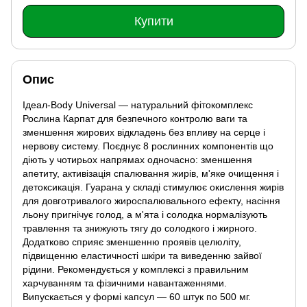
Купити
Опис
Ідеал-Body Universal — натуральний фітокомплекс
Рослина Карпат для безпечного контролю ваги та
зменшення жирових відкладень без впливу на серце і
нервову систему. Поєднує 8 рослинних компонентів що
діють у чотирьох напрямах одночасно: зменшення
апетиту, активізація спалювання жирів, м'яке очищення і
детоксикація. Гуарана у складі стимулює окислення жирів
для довготривалого жироспалювального ефекту, насіння
льону пригнічує голод, а м'ята і солодка нормалізують
травлення та знижують тягу до солодкого і жирного.
Додатково сприяє зменшенню проявів целюліту,
підвищенню еластичності шкіри та виведенню зайвої
рідини. Рекомендується у комплексі з правильним
харчуванням та фізичними навантаженнями.
Випускається у формі капсул — 60 штук по 500 мг.