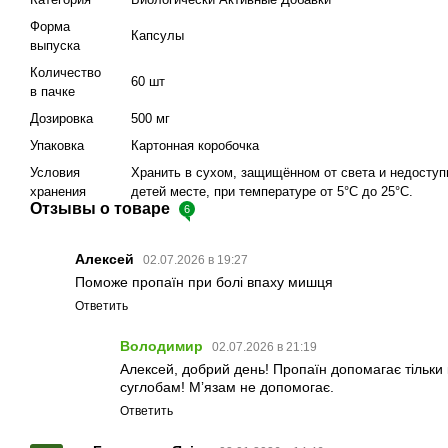
Форма
Капсулы
выпуска
Количество
60 шт
в пачке
Дозировка
500 мг
Упаковка
Картонная коробочка
Условия
Хранить в сухом, защищённом от света и недосту
хранения
детей месте, при температуре от 5°С до 25°С.
Отзывы о товаре
6
Алексей
02.07.2026 в 19:27
Поможе пропаїн при болі впаху мишця
Ответить
Володимир
02.07.2026 в 21:19
Алексей, добрий день! Пропаїн допомагає тільки 
суглобам! Мʼязам не допомогає.
Ответить