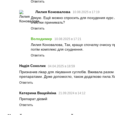
Ответить
Лилия Коновалова
10.08.2025 в 17:19
Дякую. Ещё можно спросить для похудения курс
очистки принимать?
Ответить
Володимир
10.08.2025 в 17:21
Лилия Коновалова, Так, краще спочатку очисну п
потім комплекс для схуднення.
Ответить
Надія Соколик
04.04.2025 в 18:59
Призначив лікар для лікування суглобів. Вживала разом
препаратами. Дуже допомогло, також додатково пила Х
Ответить
Катерина Ващейкіна
21.09.2024 в 14:12
Препарат дієвий
Ответить