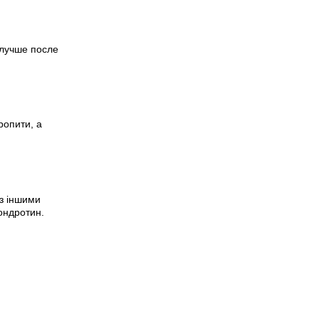
 лучше после
ропити, а
 з іншими
ондротин.