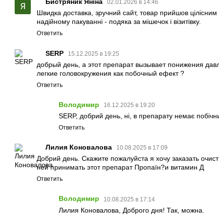
Бистряник Яніна
02.01.2026 в 14:46
Швидка доставка, зручний сайт, товар прийшов цілісним 
надійному пакуванні - подяка за мішечок і візитівку.
Ответить
SERP
15.12.2025 в 19:25
добрый день, а этот препарат вызывает понижения дав
легкие головокружения как побочный ефект ?
Ответить
Володимир
16.12.2025 в 19:20
SERP, добрий день, ні, в препарату немає побічн
Ответить
Лилия Коновалова
10.08.2025 в 17:09
Добрий день. Скажите пожалуйста я хочу заказать очист
ней принимать этот препарат Пропаїн?и витамин Д
Ответить
Володимир
10.08.2025 в 17:14
Лилия Коновалова, Доброго дня! Так, можна.