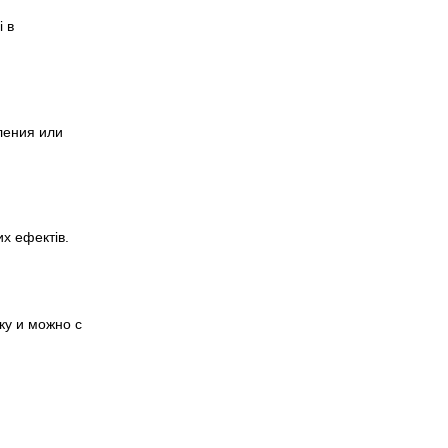
і в
ления или
их ефектів.
ку и можно с