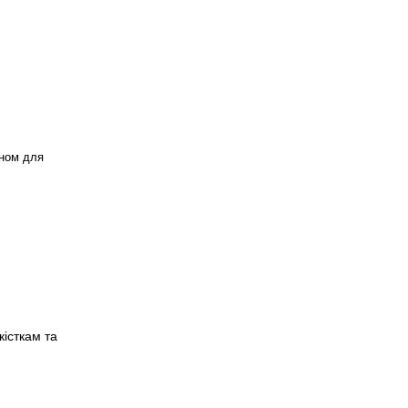
пном для
кісткам та