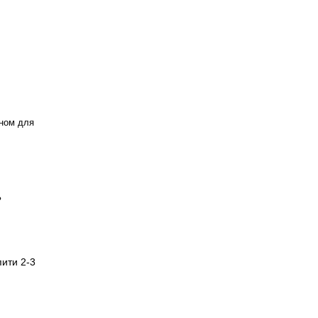
пном для
?
пити 2-3