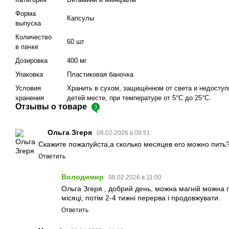
Форма
Капсулы
выпуска
Количество
60 шт
в пачке
Дозировка
400 мг
Упаковка
Пластиковая баночка
Условия
Хранить в сухом, защищённом от света и недосту
хранения
детей месте, при температуре от 5°С до 25°С.
Отзывы о товаре
3
Ольга Згеря
08.02.2026 в 09:51
Скажите пожалуйста,а сколько месяцев его можно пить
Ответить
Володимир
08.02.2026 в 11:00
Ольга Згеря , добрий день, можна магній можна 
місяці, потім 2-4 тижні перерва і продовжувати.
Ответить