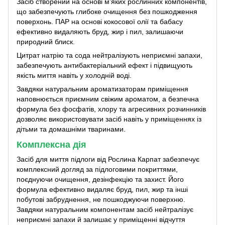
Засіб створений на основі м’яких рослинних компонентів,
що забезпечують глибоке очищення без пошкодження
поверхонь. ПАР на основі кокосової олії та бабасу
ефективно видаляють бруд, жир і пил, залишаючи
природний блиск.
Цитрат натрію та сода нейтралізують неприємні запахи,
забезпечують антибактеріальний ефект і підвищують
якість миття навіть у холодній воді.
Завдяки натуральним ароматизаторам приміщення
наповнюється приємним свіжим ароматом, а безпечна
формула без фосфатів, хлору та агресивних розчинників
дозволяє використовувати засіб навіть у приміщеннях із
дітьми та домашніми тваринами.
Комплексна дія
Засіб для миття підлоги від Рослина Карпат забезпечує
комплексний догляд за підлоговими покриттями,
поєднуючи очищення, дезінфекцію та захист. Його
формула ефективно видаляє бруд, пил, жир та інші
побутові забруднення, не пошкоджуючи поверхню.
Завдяки натуральним компонентам засіб нейтралізує
неприємні запахи й залишає у приміщенні відчуття