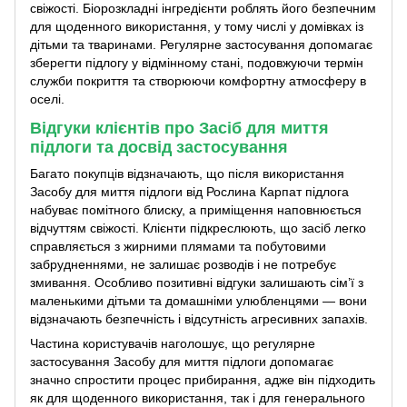
свіжості. Біорозкладні інгредієнти роблять його безпечним
для щоденного використання, у тому числі у домівках із
дітьми та тваринами. Регулярне застосування допомагає
зберегти підлогу у відмінному стані, подовжуючи термін
служби покриття та створюючи комфортну атмосферу в
оселі.
Відгуки клієнтів про Засіб для миття
підлоги та досвід застосування
Багато покупців відзначають, що після використання
Засобу для миття підлоги від Рослина Карпат підлога
набуває помітного блиску, а приміщення наповнюється
відчуттям свіжості. Клієнти підкреслюють, що засіб легко
справляється з жирними плямами та побутовими
забрудненнями, не залишає розводів і не потребує
змивання. Особливо позитивні відгуки залишають сім’ї з
маленькими дітьми та домашніми улюбленцями — вони
відзначають безпечність і відсутність агресивних запахів.
Частина користувачів наголошує, що регулярне
застосування Засобу для миття підлоги допомагає
значно спростити процес прибирання, адже він підходить
як для щоденного використання, так і для генерального