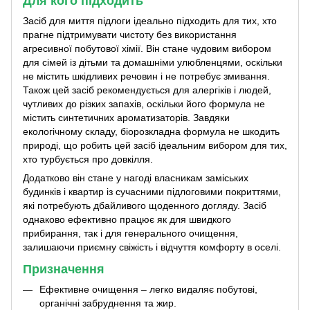
Для кого підходить
Засіб для миття підлоги ідеально підходить для тих, хто
прагне підтримувати чистоту без використання
агресивної побутової хімії. Він стане чудовим вибором
для сімей із дітьми та домашніми улюбленцями, оскільки
не містить шкідливих речовин і не потребує змивання.
Також цей засіб рекомендується для алергіків і людей,
чутливих до різких запахів, оскільки його формула не
містить синтетичних ароматизаторів. Завдяки
екологічному складу, біорозкладна формула не шкодить
природі, що робить цей засіб ідеальним вибором для тих,
хто турбується про довкілля.
Додатково він стане у нагоді власникам заміських
будинків і квартир із сучасними підлоговими покриттями,
які потребують дбайливого щоденного догляду. Засіб
однаково ефективно працює як для швидкого
прибирання, так і для генерального очищення,
залишаючи приємну свіжість і відчуття комфорту в оселі.
Призначення
Ефективне очищення – легко видаляє побутові,
органічні забруднення та жир.