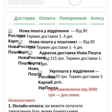
Доставка
Оплата
Повернення
Консульт
Нова пошта у відділення
— Від 90
грн. Термин доставки 1- 4 дні.
Нова пошта у поштомат
— Від 80
грн. Термин доставки 1- 4 дні.
Адресна доставка Нова Пошта
— Від 115 грн. Термин доставки 1-
4 дні.
Укрпошта у відділення
—
Від 70 грн. Термін доставки 3
- 8 днів.
При замовленні від 3000
грн — доставка
безкоштовно.
1. Онлайн-оплата:
ви можете оплатити
замовлення будь якими банківськими