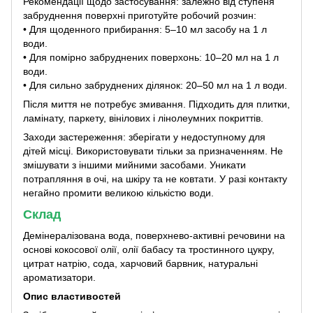
Рекомендації щодо застосування: залежно від ступеня
забруднення поверхні приготуйте робочий розчин:
• Для щоденного прибирання: 5–10 мл засобу на 1 л
води.
• Для помірно забруднених поверхонь: 10–20 мл на 1 л
води.
• Для сильно забруднених ділянок: 20–50 мл на 1 л води.
Після миття не потребує змивання. Підходить для плитки,
ламінату, паркету, вінілових і лінолеумних покриттів.
Заходи застереження: зберігати у недоступному для
дітей місці. Використовувати тільки за призначенням. Не
змішувати з іншими мийними засобами. Уникати
потрапляння в очі, на шкіру та не ковтати. У разі контакту
негайно промити великою кількістю води.
Склад
Демінералізована вода, поверхнево-активні речовини на
основі кокосової олії, олії бабасу та тростинного цукру,
цитрат натрію, сода, харчовий барвник, натуральні
ароматизатори.
Опис властивостей