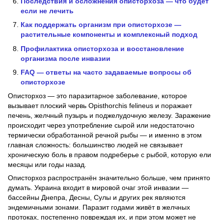
Последствия и осложнения описторхоза — что будет
если не лечить
Как поддержать организм при описторхозе —
растительные компоненты и комплексный подход
Профилактика описторхоза и восстановление
организма после инвазии
FAQ — ответы на часто задаваемые вопросы об
описторхозе
Описторхоз — это паразитарное заболевание, которое
вызывает плоский червь Opisthorchis felineus и поражает
печень, желчный пузырь и поджелудочную железу. Заражение
происходит через употребление сырой или недостаточно
термически обработанной речной рыбы — и именно в этом
главная сложность: большинство людей не связывает
хроническую боль в правом подреберье с рыбой, которую ели
месяцы или годы назад.
Описторхоз распространён значительно больше, чем принято
думать. Украина входит в мировой очаг этой инвазии —
бассейны Днепра, Десны, Сулы и других рек являются
эндемичными зонами. Паразит годами живёт в желчных
протоках, постепенно повреждая их, и при этом может не