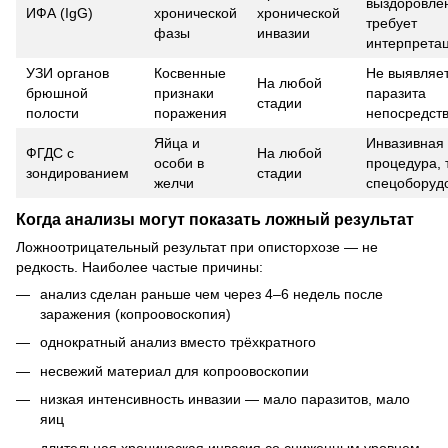
выздоровле
ИФА (IgG)
хронической
хронической
требует
фазы
инвазии
интерпрета
УЗИ органов
Косвенные
Не выявляе
На любой
брюшной
признаки
паразита
стадии
полости
поражения
непосредст
Яйца и
Инвазивная
ФГДС с
На любой
особи в
процедура, 
зондированием
стадии
желчи
спецоборуд
Когда анализы могут показать ложный результат
Ложноотрицательный результат при описторхозе — не
редкость. Наиболее частые причины:
анализ сделан раньше чем через 4–6 недель после
заражения (копроовоскопия)
однократный анализ вместо трёхкратного
несвежий материал для копроовоскопии
низкая интенсивность инвазии — мало паразитов, мало
яиц
длительная хроническая инвазия со сниженным уровнем