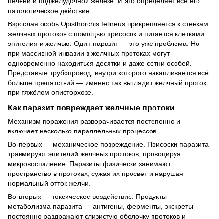
печени и поджелудочной железе. И это определяет всё его
патологическое действие.
Взрослая особь Opisthorchis felineus прикрепляется к стенкам
желчных протоков с помощью присосок и питается клетками
эпителия и желчью. Один паразит — это уже проблема. Но
при массивной инвазии в желчных протоках могут
одновременно находиться десятки и даже сотни особей.
Представьте трубопровод, внутри которого накапливается всё
больше препятствий — именно так выглядит желчный проток
при тяжёлом описторхозе.
Как паразит повреждает желчные протоки
Механизм поражения разворачивается постепенно и
включает несколько параллельных процессов.
Во-первых — механическое повреждение. Присоски паразита
травмируют эпителий желчных протоков, провоцируя
микровоспаление. Паразиты физически занимают
пространство в протоках, сужая их просвет и нарушая
нормальный отток желчи.
Во-вторых — токсическое воздействие. Продукты
метаболизма паразита — антигены, ферменты, экскреты —
постоянно раздражают слизистую оболочку протоков и