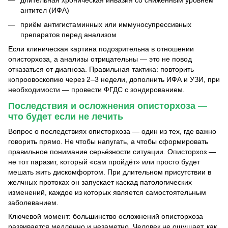
антител (ИФА)
приём антигистаминных или иммуносупрессивных
препаратов перед анализом
Если клиническая картина подозрительна в отношении
описторхоза, а анализы отрицательны — это не повод
отказаться от диагноза. Правильная тактика: повторить
копроовоскопию через 2–3 недели, дополнить ИФА и УЗИ, при
необходимости — провести ФГДС с зондированием.
Последствия и осложнения описторхоза —
что будет если не лечить
Вопрос о последствиях описторхоза — один из тех, где важно
говорить прямо. Не чтобы напугать, а чтобы сформировать
правильное понимание серьёзности ситуации. Описторхоз —
не тот паразит, который «сам пройдёт» или просто будет
мешать жить дискомфортом. При длительном присутствии в
желчных протоках он запускает каскад патологических
изменений, каждое из которых является самостоятельным
заболеванием.
Ключевой момент: большинство осложнений описторхоза
развивается медленно и незаметно. Человек не ощущает, как