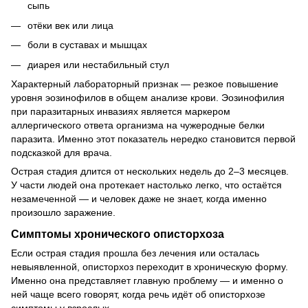
сыпь
отёки век или лица
боли в суставах и мышцах
диарея или нестабильный стул
Характерный лабораторный признак — резкое повышение
уровня эозинофилов в общем анализе крови. Эозинофилия
при паразитарных инвазиях является маркером
аллергического ответа организма на чужеродные белки
паразита. Именно этот показатель нередко становится первой
подсказкой для врача.
Острая стадия длится от нескольких недель до 2–3 месяцев.
У части людей она протекает настолько легко, что остаётся
незамеченной — и человек даже не знает, когда именно
произошло заражение.
Симптомы хронического описторхоза
Если острая стадия прошла без лечения или осталась
невыявленной, описторхоз переходит в хроническую форму.
Именно она представляет главную проблему — и именно о
ней чаще всего говорят, когда речь идёт об описторхозе
симптомы у взрослых.