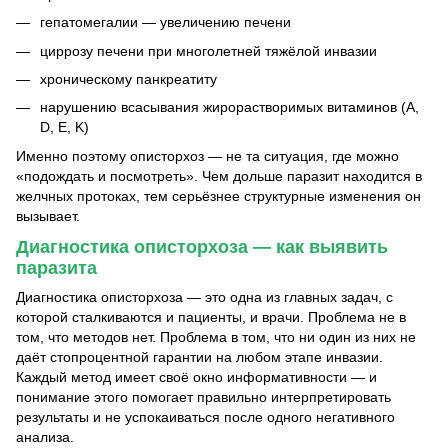
гепатомегалии — увеличению печени
циррозу печени при многолетней тяжёлой инвазии
хроническому панкреатиту
нарушению всасывания жирорастворимых витаминов (A,
D, E, K)
Именно поэтому описторхоз — не та ситуация, где можно
«подождать и посмотреть». Чем дольше паразит находится в
желчных протоках, тем серьёзнее структурные изменения он
вызывает.
Диагностика описторхоза — как выявить
паразита
Диагностика описторхоза — это одна из главных задач, с
которой сталкиваются и пациенты, и врачи. Проблема не в
том, что методов нет. Проблема в том, что ни один из них не
даёт стопроцентной гарантии на любом этапе инвазии.
Каждый метод имеет своё окно информативности — и
понимание этого помогает правильно интерпретировать
результаты и не успокаиваться после одного негативного
анализа.