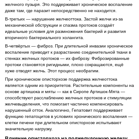
желчного пузыря. Это поддерживает хроническое воспаление
даже там, где паразит непосредственно не находится.
В-третьих — нарушение желчеоттока. Застой желчи из-за
механической обструкции и спазма протоков создаёт
идеальные условия для размножения бактерий и развития
вторичного бактериального холангита.
В-четвёртых — фиброз. При длительной инвазии хроническое
воспаление приводит к разрастанию соединительной ткани в
стенках желчных протоков — их фиброзу. Фиброзированные
протоки становятся ригидными, плохо сокращаются, ещё
хуже отводят желчь. Этот процесс необратим.
При хроническом описторхозе поддержка желчеоттока
является одним из приоритетов. Растительные компоненты на
основе артишока и мяты — как в Сиропе Артишок-Мята —
способствуют расслаблению желчных протоков и стимуляции
желчевыделения, что помогает частично компенсировать
нарушенный отток. Аналогично, Гепатовит поддерживает
функцию гепатоцитов в условиях хронического воспаления —
клетки печени при длительном описторхозе испытывают
значительную нагрузку.
Влияние описторхоза на поджелудочную железу