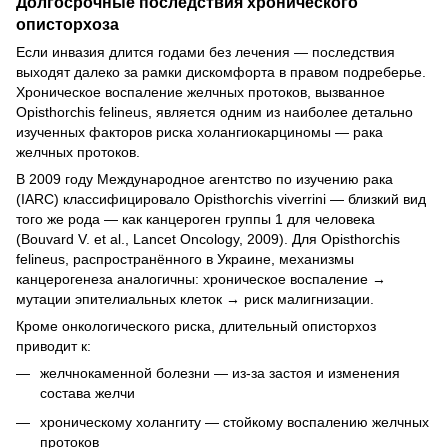
Долгосрочные последствия хронического
описторхоза
Если инвазия длится годами без лечения — последствия
выходят далеко за рамки дискомфорта в правом подреберье.
Хроническое воспаление желчных протоков, вызванное
Opisthorchis felineus, является одним из наиболее детально
изученных факторов риска холангиокарциномы — рака
желчных протоков.
В 2009 году Международное агентство по изучению рака
(IARC) классифицировало Opisthorchis viverrini — близкий вид
того же рода — как канцероген группы 1 для человека
(Bouvard V. et al., Lancet Oncology, 2009). Для Opisthorchis
felineus, распространённого в Украине, механизмы
канцерогенеза аналогичны: хроническое воспаление →
мутации эпителиальных клеток → риск малигнизации.
Кроме онкологического риска, длительный описторхоз
приводит к:
желчнокаменной болезни — из-за застоя и изменения
состава желчи
хроническому холангиту — стойкому воспалению желчных
протоков