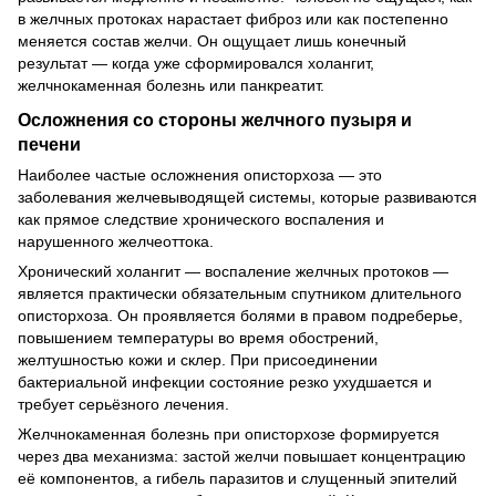
в желчных протоках нарастает фиброз или как постепенно
меняется состав желчи. Он ощущает лишь конечный
результат — когда уже сформировался холангит,
желчнокаменная болезнь или панкреатит.
Осложнения со стороны желчного пузыря и
печени
Наиболее частые осложнения описторхоза — это
заболевания желчевыводящей системы, которые развиваются
как прямое следствие хронического воспаления и
нарушенного желчеоттока.
Хронический холангит — воспаление желчных протоков —
является практически обязательным спутником длительного
описторхоза. Он проявляется болями в правом подреберье,
повышением температуры во время обострений,
желтушностью кожи и склер. При присоединении
бактериальной инфекции состояние резко ухудшается и
требует серьёзного лечения.
Желчнокаменная болезнь при описторхозе формируется
через два механизма: застой желчи повышает концентрацию
её компонентов, а гибель паразитов и слущенный эпителий