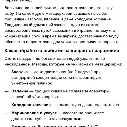
Большинство людей считает, что достаточно не есть сырую
рыбу. На самом деле метацеркарии выживают в рыбе,
прошедшей засолку, вяление и даже холодное копчение.
Традиционный домашний засол — один из самых
распространённых путей заражения в Украине, потому что
концентрация соли и время выдержки, достаточные по вкусу,
абсолютно недостаточны для уничтожения личинок паразита.
Какая обработка рыбы не защищает от заражения
Это тот раздел, где большинство людей узнаёт что-то
неожиданное. Методы, которые не уничтожают метацеркарии:
Засолка
— даже длительная (до 2 недель) при
стандартной концентрации соли не гарантирует
уничтожение личинок
Вяление
— процесс сушки не создаёт температуры,
способной убить паразита
Холодное копчение
— температура дыма недостаточна
Маринование в уксусе
— кислота не проникает
достаточно глубоко в мышечную ткань
Заморозка в бытовом холодильнике (-8°C)
—