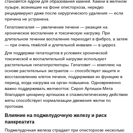
становятся ядром для образования камней. Камни в желчном
пузыре, возникшие на фоне описторхоза, нередко
рецидивируют даже после хирургического удаления — если
причина не устранена.
Гепатомегалия — увеличение печени — реакция на
хроническое воспаление и токсическую нагрузку. При
длительном течении воспаление переходит в фиброз, а затем
— при очень тяжёлой и длительной инвазии — в цирроз.
Для поддержки гепатоцитов в условиях хронической
токсической и воспалительной нагрузки используют
растительные гепатопротекторы. Гепатовит — комплекс на
основе растительных экстрактов — способствует защите и
восстановлению клеток печени, поддерживая их функцию в
период, когда нагрузка на орган повышена. Одновременно
важно поддерживать желчеотток: Сироп Артишок-Мята
благодаря цинарину артишока и спазмолитическому действию
мяты способствует нормализации движения желчи по
протокам.
Влияние на поджелудочную железу и риск
панкреатита
Поджелудочная железа страдает при описторхозе несколько