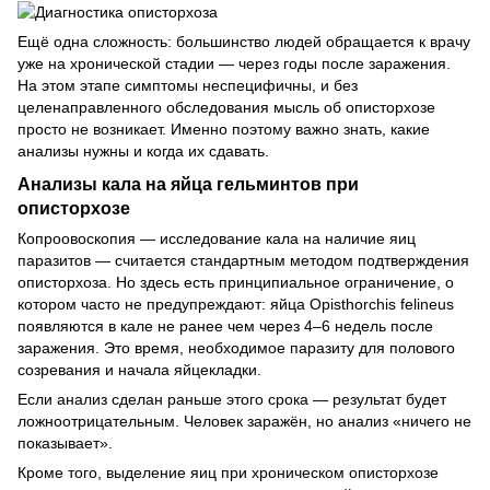
Ещё одна сложность: большинство людей обращается к врачу
уже на хронической стадии — через годы после заражения.
На этом этапе симптомы неспецифичны, и без
целенаправленного обследования мысль об описторхозе
просто не возникает. Именно поэтому важно знать, какие
анализы нужны и когда их сдавать.
Анализы кала на яйца гельминтов при
описторхозе
Копроовоскопия — исследование кала на наличие яиц
паразитов — считается стандартным методом подтверждения
описторхоза. Но здесь есть принципиальное ограничение, о
котором часто не предупреждают: яйца Opisthorchis felineus
появляются в кале не ранее чем через 4–6 недель после
заражения. Это время, необходимое паразиту для полового
созревания и начала яйцекладки.
Если анализ сделан раньше этого срока — результат будет
ложноотрицательным. Человек заражён, но анализ «ничего не
показывает».
Кроме того, выделение яиц при хроническом описторхозе