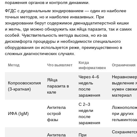
поражения органов и контроля динамики.
ФГДС с дуоденальным зондированием — один из наиболее
точных методов, но и наиболее инвазивных. При
зондировании берут содержимое двенадцатиперстной кишки
и желчь, где можно обнаружить как яйца паразита, так и самих
особей. Чувствительность метода высока, но из-за
дискомфорта процедуры и необходимости специального
оборудования он используется реже, преимущественно в
сложных диагностических случаях.
Когда
Метод
Что выявляет
Ограничения
информативен
Через 4–6
Неравноме
Яйца
Копроовоскопия
недель
выделение 
паразита в
(3-кратная)
после
нужен свеж
кале
заражения
материал
С 2–3
Антитела
Ложнополож
недели
ИФА (IgM)
острой
при других
после
фазы
гельминтоза
заражения
Сохраняетс
Антитела
При