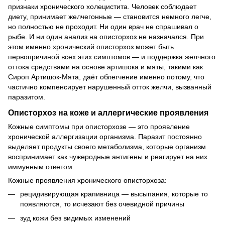
признаки хронического холецистита. Человек соблюдает
диету, принимает желчегонные — становится немного легче,
но полностью не проходит. Ни один врач не спрашивал о
рыбе. И ни один анализ на описторхоз не назначался. При
этом именно хронический описторхоз может быть
первопричиной всех этих симптомов — и поддержка желчного
оттока средствами на основе артишока и мяты, такими как
Сироп Артишок-Мята, даёт облегчение именно потому, что
частично компенсирует нарушенный отток желчи, вызванный
паразитом.
Описторхоз на коже и аллергические проявления
Кожные симптомы при описторхозе — это проявление
хронической аллергизации организма. Паразит постоянно
выделяет продукты своего метаболизма, которые организм
воспринимает как чужеродные антигены и реагирует на них
иммунным ответом.
Кожные проявления хронического описторхоза:
рецидивирующая крапивница — высыпания, которые то
появляются, то исчезают без очевидной причины
зуд кожи без видимых изменений