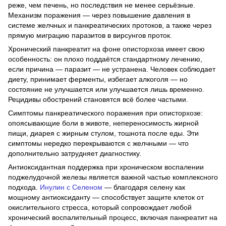
реже, чем печень, но последствия не менее серьёзные.
Механизм поражения — через повышение давления в
системе желчных и панкреатических протоков, а также через
прямую миграцию паразитов в вирсунгов проток.
Хронический панкреатит на фоне описторхоза имеет свою
особенность: он плохо поддаётся стандартному лечению,
если причина — паразит — не устранена. Человек соблюдает
диету, принимает ферменты, избегает алкоголя — но
состояние не улучшается или улучшается лишь временно.
Рецидивы обострений становятся всё более частыми.
Симптомы панкреатического поражения при описторхозе:
опоясывающие боли в животе, непереносимость жирной
пищи, диарея с жирным стулом, тошнота после еды. Эти
симптомы нередко перекрываются с желчными — что
дополнительно затрудняет диагностику.
Антиоксидантная поддержка при хроническом воспалении
поджелудочной железы является важной частью комплексного
подхода.
Инулин с Селеном
— благодаря селену как
мощному антиоксиданту — способствует защите клеток от
окислительного стресса, который сопровождает любой
хронический воспалительный процесс, включая панкреатит на