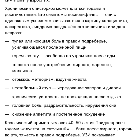
Хронический описторхоз может длиться годами и
десятилетиями. Его симптомы неспецифичны — они с
одинаковым успехом «вписываются» в картину холецистита,
панкреатита, синдрома раздражённого кишечника или даже
невроза:
тупая или ноющая боль в правом подреберье,
усиливающаяся после жирной пищи
горечь во рту — особенно по утрам или после еды
тошнота после употребления жирного, жареного,
молочного
отрыжка, метеоризм, вздутие живота
нестабильный стул — чередование запоров и диареи
хроническая усталость, не проходящая после отдыха
головная боль, раздражительность, нарушения сна
снижение аппетита и постепенное похудение
Классический пример: человек 40–50 лет из Приднепровья
годами жалуется на «желчный» — боли после жирного, горечь
во рту, тяжесть в правом подреберье. УЗИ показывает