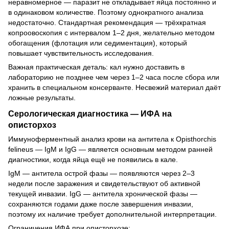
неравномерное — паразит не откладывает яйца постоянно и
в одинаковом количестве. Поэтому однократного анализа
недостаточно. Стандартная рекомендация — трёхкратная
копроовоскопия с интервалом 1–2 дня, желательно методом
обогащения (флотация или седиментация), который
повышает чувствительность исследования.
Важная практическая деталь: кал нужно доставить в
лабораторию не позднее чем через 1–2 часа после сбора или
хранить в специальном консерванте. Несвежий материал даёт
ложные результаты.
Серологическая диагностика — ИФА на
описторхоз
Иммуноферментный анализ крови на антитела к Opisthorchis
felineus — IgM и IgG — является основным методом ранней
диагностики, когда яйца ещё не появились в кале.
IgM — антитела острой фазы — появляются через 2–3
недели после заражения и свидетельствуют об активной
текущей инвазии. IgG — антитела хронической фазы —
сохраняются годами даже после завершения инвазии,
поэтому их наличие требует дополнительной интерпретации.
Ограничения ИФА при описторхозе: