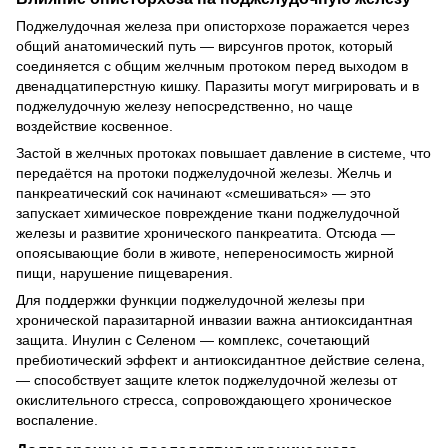
Поджелудочная железа при описторхозе поражается через
общий анатомический путь — вирсунгов проток, который
соединяется с общим желчным протоком перед выходом в
двенадцатиперстную кишку. Паразиты могут мигрировать и в
поджелудочную железу непосредственно, но чаще
воздействие косвенное.
Застой в желчных протоках повышает давление в системе, что
передаётся на протоки поджелудочной железы. Желчь и
панкреатический сок начинают «смешиваться» — это
запускает химическое повреждение ткани поджелудочной
железы и развитие хронического панкреатита. Отсюда —
опоясывающие боли в животе, непереносимость жирной
пищи, нарушение пищеварения.
Для поддержки функции поджелудочной железы при
хронической паразитарной инвазии важна антиоксидантная
защита. Инулин с Селеном — комплекс, сочетающий
пребиотический эффект и антиоксидантное действие селена,
— способствует защите клеток поджелудочной железы от
окислительного стресса, сопровождающего хроническое
воспаление.