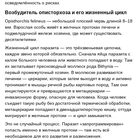
осведомлённость о рисках.
Возбудитель описторхоза и его жизненный цикл
Opisthorchis felineus — небольшой плоский червь длиной 8–18
мм. Взрослая особь живёт в желчных протоках печени и
поджелудочной железе хозяина, где может существовать
десятилетиями.
Жизненный цикл паразита — это трёхзвеньевая цепочка,
каждое звено которой обязательно. Сначала яйца паразита с
калом больного человека или животного попадают в воду. Там
их заглатывает пресноводный моллюск рода Bithynia —
первый промежуточный хозяин. В моллюске развиваются
личинки — церкарии, которые затем выходят в воду и активно
проникают в мышцы речной рыбы карповых пород. Там они
инцистируются и превращаются в метацеркарии —
инвазионную форму, опасную для человека. Когда человек
съедает такую рыбу без достаточной термической обработки,
метацеркарии попадают в двенадцатиперстную кишку, оттуда
мигрируют в желчные протоки — и цикл замыкается.
Это не случайный процесс. Паразит «запрограммирован»
попасть именно в желчные протоки — там есть всё
необходимое для его развития и размножения.