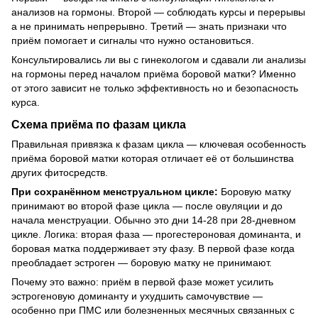
анализов на гормоны. Второй — соблюдать курсы и перерывы
а не принимать непрерывно. Третий — знать признаки что
приём помогает и сигналы что нужно остановиться.
Консультировались ли вы с гинекологом и сдавали ли анализы
на гормоны перед началом приёма боровой матки? Именно
от этого зависит не только эффективность но и безопасность
курса.
Схема приёма по фазам цикла
Правильная привязка к фазам цикла — ключевая особенность
приёма боровой матки которая отличает её от большинства
других фитосредств.
При сохранённом менструальном цикле:
Боровую матку
принимают во второй фазе цикла — после овуляции и до
начала менструации. Обычно это дни 14-28 при 28-дневном
цикле. Логика: вторая фаза — прогестероновая доминанта, и
боровая матка поддерживает эту фазу. В первой фазе когда
преобладает эстроген — боровую матку не принимают.
Почему это важно: приём в первой фазе может усилить
эстрогеновую доминанту и ухудшить самочувствие —
особенно при ПМС или болезненных месячных связанных с