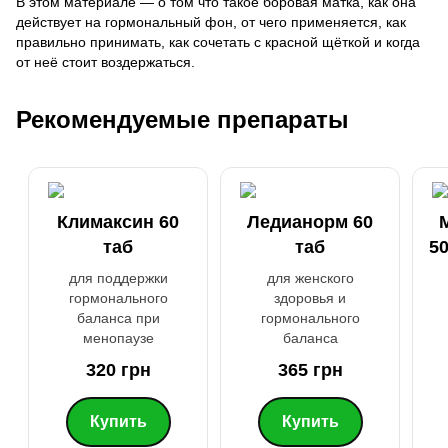
В этом материале — о том что такое боровая матка, как она
действует на гормональный фон, от чего применяется, как
правильно принимать, как сочетать с красной щёткой и когда
от неё стоит воздержаться.
Рекомендуемые препараты
Климаксин 60
Ледианорм 60
таб
таб
50
для поддержки
для женского
гормонального
здоровья и
баланса при
гормонального
менопаузе
баланса
320 грн
365 грн
Купить
Купить