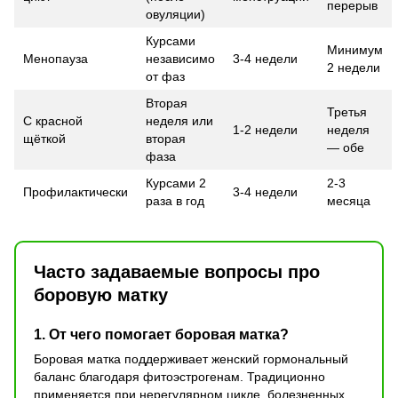
перерыв
овуляции)
Курсами
Минимум
Менопауза
независимо
3-4 недели
2 недели
от фаз
Вторая
Третья
С красной
неделя или
1-2 недели
неделя
щёткой
вторая
— обе
фаза
Курсами 2
2-3
Профилактически
3-4 недели
раза в год
месяца
Часто задаваемые вопросы про
боровую матку
1. От чего помогает боровая матка?
Боровая матка поддерживает женский гормональный
баланс благодаря фитоэстрогенам. Традиционно
применяется при нерегулярном цикле, болезненных