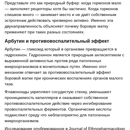
Представьте это как природный буфер: когда гормонов мало
— заполняет рецепторы хотя бы частично. Когда гормонов
слишком много — занимает место и не даёт собственным
эстрогенам действовать чрезмерно активно. Именно эта
двунаправленность объясняет почему боровую матку
применяют при таких разных состояниях.
Арбутин и противовоспалительный эффект
Арбутин — гликозид который в организме превращается в
гидрохинон. Гидрохинон является природным антисептиком с
выраженной активностью против ряда патогенных
микроорганизмов в мочеполовых путях. Именно этот
механизм отвечает за противовоспалительный эффект
боровой матки при хронических воспалениях органов малого
таза.
Флавоноиды укрепляют сосудистую стенку, уменьшают
проницаемость капилляров и оказывают собственное
противовоспалительное действие через ингибирование
провоспалительных ферментов. Органические кислоты
подкисляют среду что неблагоприятно для патогенных
микроорганизмов.
Исследование опубликованное в Journal of Ethnopharmacology