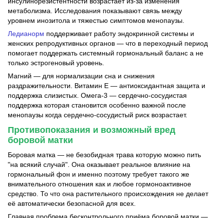
инсулинорезистентности возрастает из-за изменения
метаболизма. Исследования показывают связь между
уровнем инозитола и тяжестью симптомов менопаузы.
Ледианорм
поддерживает работу эндокринной системы и
женских репродуктивных органов — что в переходный период
помогает поддержать системный гормональный баланс а не
только эстрогеновый уровень.
Магний — для нормализации сна и снижения
раздражительности. Витамин Е — антиоксидантная защита и
поддержка слизистых. Омега-3 — сердечно-сосудистая
поддержка которая становится особенно важной после
менопаузы когда сердечно-сосудистый риск возрастает.
Противопоказания и возможный вред
боровой матки
Боровая матка — не безобидная трава которую можно пить
"на всякий случай". Она оказывает реальное влияние на
гормональный фон и именно поэтому требует такого же
внимательного отношения как и любое гормоноактивное
средство. То что она растительного происхождения не делает
её автоматически безопасной для всех.
Главная проблема бесконтрольного приёма боровой матки —