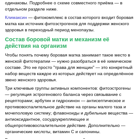
одинаковы. Подробнее о схеме совместного приёма — в
отдельном разделе ниже.
Климаксин
— фитокомплекс в состав которого входит боровая
матка как источник фитоэстрогенов для поддержки женского
здоровья в переходный период менопаузы.
Состав боровой матки и механизм её
действия на организм
Чтобы понять почему боровая матка занимает такое место в
женской фитотерапии — нужно разобраться в её химическом
составе. Это не просто "трава для женщин" — это конкретный
набор веществ каждое из которых действует на определённое
звено женского здоровья.
Три ключевые группы активных компонентов: фитоэстрогены
— регуляция эстрогенового баланса через связывание с
рецепторами; арбутин и гидрохинон — антисептическое и
противовоспалительное действие на органы малого таза и
мочеполовую систему; флавоноиды и дубильные вещества —
антиоксидантное, сосудоукрепляющее и
общепротивовоспалительное действие. Дополнительно —
органические кислоты, витамин С и сапонины.