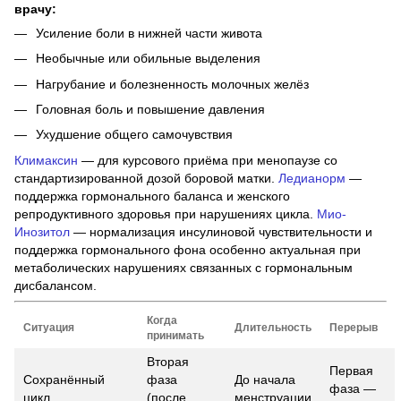
врачу:
Усиление боли в нижней части живота
Необычные или обильные выделения
Нагрубание и болезненность молочных желёз
Головная боль и повышение давления
Ухудшение общего самочувствия
Климаксин
— для курсового приёма при менопаузе со
стандартизированной дозой боровой матки.
Ледианорм
—
поддержка гормонального баланса и женского
репродуктивного здоровья при нарушениях цикла.
Мио-
Инозитол
— нормализация инсулиновой чувствительности и
поддержка гормонального фона особенно актуальная при
метаболических нарушениях связанных с гормональным
дисбалансом.
Когда
Ситуация
Длительность
Перерыв
принимать
Вторая
Первая
Сохранённый
фаза
До начала
фаза —
цикл
(после
менструации