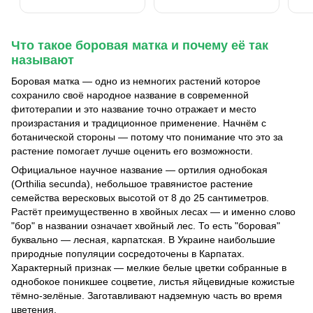
Что такое боровая матка и почему её так
называют
Боровая матка — одно из немногих растений которое
сохранило своё народное название в современной
фитотерапии и это название точно отражает и место
произрастания и традиционное применение. Начнём с
ботанической стороны — потому что понимание что это за
растение помогает лучше оценить его возможности.
Официальное научное название — ортилия однобокая
(Orthilia secunda), небольшое травянистое растение
семейства вересковых высотой от 8 до 25 сантиметров.
Растёт преимущественно в хвойных лесах — и именно слово
"бор" в названии означает хвойный лес. То есть "боровая"
буквально — лесная, карпатская. В Украине наибольшие
природные популяции сосредоточены в Карпатах.
Характерный признак — мелкие белые цветки собранные в
однобокое поникшее соцветие, листья яйцевидные кожистые
тёмно-зелёные. Заготавливают надземную часть во время
цветения.