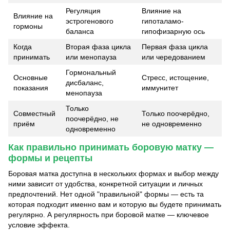
Регуляция
Влияние на
Влияние на
эстрогенового
гипоталамо-
гормоны
баланса
гипофизарную ось
Когда
Вторая фаза цикла
Первая фаза цикла
принимать
или менопауза
или чередованием
Гормональный
Основные
Стресс, истощение,
дисбаланс,
показания
иммунитет
менопауза
Только
Совместный
Только поочерёдно,
поочерёдно, не
приём
не одновременно
одновременно
Как правильно принимать боровую матку —
формы и рецепты
Боровая матка доступна в нескольких формах и выбор между
ними зависит от удобства, конкретной ситуации и личных
предпочтений. Нет одной "правильной" формы — есть та
которая подходит именно вам и которую вы будете принимать
регулярно. А регулярность при боровой матке — ключевое
условие эффекта.