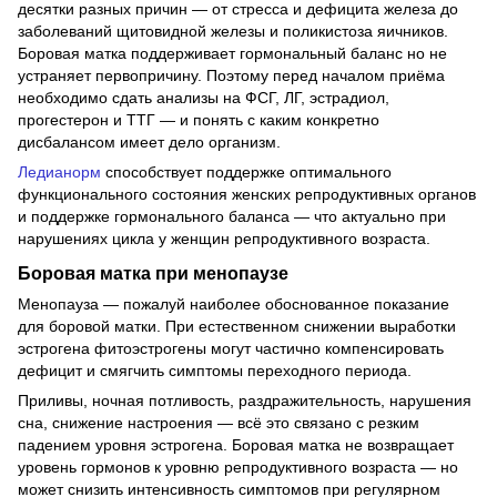
десятки разных причин — от стресса и дефицита железа до
заболеваний щитовидной железы и поликистоза яичников.
Боровая матка поддерживает гормональный баланс но не
устраняет первопричину. Поэтому перед началом приёма
необходимо сдать анализы на ФСГ, ЛГ, эстрадиол,
прогестерон и ТТГ — и понять с каким конкретно
дисбалансом имеет дело организм.
Ледианорм
способствует поддержке оптимального
функционального состояния женских репродуктивных органов
и поддержке гормонального баланса — что актуально при
нарушениях цикла у женщин репродуктивного возраста.
Боровая матка при менопаузе
Менопауза — пожалуй наиболее обоснованное показание
для боровой матки. При естественном снижении выработки
эстрогена фитоэстрогены могут частично компенсировать
дефицит и смягчить симптомы переходного периода.
Приливы, ночная потливость, раздражительность, нарушения
сна, снижение настроения — всё это связано с резким
падением уровня эстрогена. Боровая матка не возвращает
уровень гормонов к уровню репродуктивного возраста — но
может снизить интенсивность симптомов при регулярном