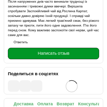
Після напружених днів часто виникали труднощі із
засинанням і тривожні думки ввечері. Вирішила
спробувати Заспокійливий чай від Рослина Карпат,
оскільки давно довіряю їхній продукції. І справді чай
приємно здивував. Має легкий трав’яний смак, без різкого
запаху чи гіркоти, пити його одне задоволення. Пʼю його
перед сном. Кому важливо заспокоїти свої нерви, цей час
саме для вас.
Ответить
Написать отзыв
Поделиться в соцсетях
Доставка
Оплата
Возврат
Консультаци