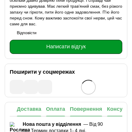
оскільки давно довіряю їхній продукції. І справді чай
приємно здивував. Має легкий трав’яний смак, без різкого
запаху чи гіркоти, пити його одне задоволення. Пʼю його
перед сном. Кому важливо заспокоїти свої нерви, цей час
саме для вас.
Відповісти
Написати відгук
Поширити у соцмережах
Доставка
Оплата
Повернення
Консульт
Нова пошта у відділення
— Від 90
грн. Термин доставки 1- 4 дні.