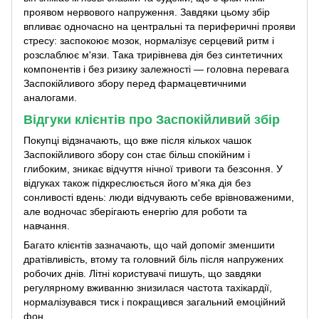
проявом нервового напруження. Завдяки цьому збір
впливає одночасно на центральні та периферичні прояви
стресу: заспокоює мозок, нормалізує серцевий ритм і
розслаблює м'язи. Така трирівнева дія без синтетичних
компонентів і без ризику залежності — головна перевага
Заспокійливого збору перед фармацевтичними
аналогами.
Відгуки клієнтів про Заспокійливий збір
Покупці відзначають, що вже після кількох чашок
Заспокійливого збору сон стає більш спокійним і
глибоким, зникає відчуття нічної тривоги та безсоння. У
відгуках також підкреслюється його м'яка дія без
сонливості вдень: люди відчувають себе врівноваженими,
але водночас зберігають енергію для роботи та
навчання.
Багато клієнтів зазначають, що чай допоміг зменшити
дратівливість, втому та головний біль після напружених
робочих днів. Літні користувачі пишуть, що завдяки
регулярному вживанню знизилася частота тахікардії,
нормалізувався тиск і покращився загальний емоційний
фон.