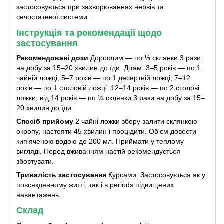
застосовується при захворюваннях нервів та
сечостатевої системи.
Інструкція та рекомендації щодо
застосування
Рекомендовані дози
Дорослим — по ⅓ склянки 3 рази
на добу за 15–20 хвилин до їди. Дітям: 3–5 років — по 1
чайній ложці; 5–7 років — по 1 десертній ложці; 7–12
років — по 1 столовій ложці; 12–14 років — по 2 столові
ложки; від 14 років — по ¼ склянки 3 рази на добу за 15–
20 хвилин до їди.
Спосіб прийому
2 чайні ложки збору залити склянкою
окропу, настояти 45 хвилин і процідити. Об'єм довести
кип'яченою водою до 200 мл. Приймати у теплому
вигляді. Перед вживанням настій рекомендується
збовтувати.
Тривалість застосування
Курсами. Застосовується як у
повсякденному житті, так і в periods підвищених
навантажень.
Склад