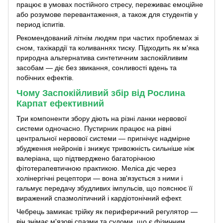
працює в умовах постійного стресу, переживає емоційне
або розумове перевантаження, а також для студентів у
период іспитів.
Рекомендований літнім людям при частих проблемах зі
сном, тахікардії та коливаннях тиску. Підходить як м'яка
природна альтернатива синтетичним заспокійливим
засобам — діє без звикання, сонливості вдень та
побічних ефектів.
Чому Заспокійливий збір від Рослина
Карпат ефективний
Три компоненти збору діють на різні ланки нервової
системи одночасно. Пустирник працює на рівні
центральної нервової системи — пригнічує надмірне
збудження нейронів і знижує тривожність сильніше ніж
валеріана, що підтверджено багаторічною
фітотерапевтичною практикою. Меліса діє через
холінергічні рецептори — вона зв'язується з ними і
гальмує передачу збудливих імпульсів, що пояснює її
виражений спазмолітичний і кардіотонічний ефект.
Чебрець замикає трійку як периферичний регулятор —
він знімає м'язові спазми та судоми, що є фізичним