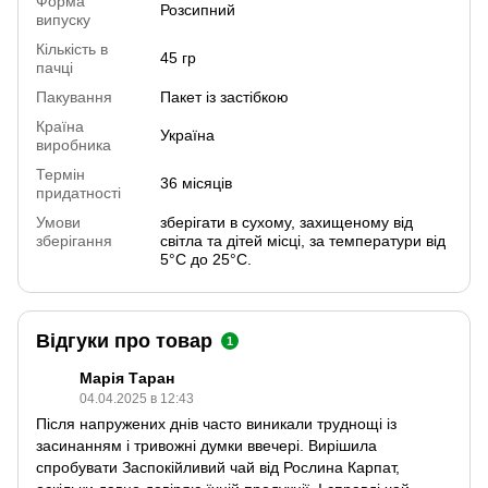
Форма
Розсипний
випуску
Кількість в
45 гр
пачці
Пакування
Пакет із застібкою
Країна
Україна
виробника
Термін
36 місяців
придатності
Умови
зберігати в сухому, захищеному від
зберігання
світла та дітей місці, за температури від
5°С до 25°С.
Відгуки про товар
1
Марія Таран
04.04.2025 в 12:43
Після напружених днів часто виникали труднощі із
засинанням і тривожні думки ввечері. Вирішила
спробувати Заспокійливий чай від Рослина Карпат,