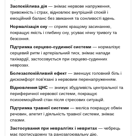
Заспокійлива дія
— знімає нервове напруження,
тривожність і страх, відновлює внутрішній спокій і
емоційний баланс без звикання та сонливості вдень.
Нормалізація сну
— сприяє кращому засинанню,
покращує якість і глибину сну, усуває нічну тривогу та
безсоння.
Підтримка серцево-судинної системи
— нормалізує
серцевий ритм і артеріальний тиск, знімає напади
тахікардії, застосовується при серцево-судинних
неврозах.
Болезаспокійливий ефект
— зменшує головний біль і
дискомфорт пов'язані з нервовим перенапруженням.
Відновлення ЦНС
— знижує збудливість центральної та
периферичної нервової системи, покращує
психоемоційний стан після стресових ситуацій.
Підтримка травної системи
— меліса покращує обмін
речовин, апетит і діяльність травної системи, знімає
спазми.
Застосування при невралгіях і невритах
— чебрець
має протисудомну та ранозагоювальну дію,