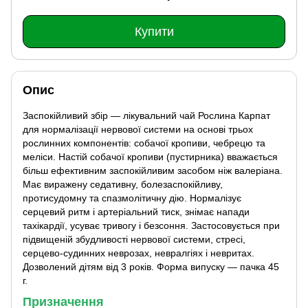
Купити
Опис
Заспокійливий збір — лікувальний чай Рослина Карпат
для нормалізації нервової системи на основі трьох
рослинних компонентів: собачої кропиви, чебрецю та
меліси. Настій собачої кропиви (пустирника) вважається
більш ефективним заспокійливим засобом ніж валеріана.
Має виражену седативну, болезаспокійливу,
протисудомну та спазмолітичну дію. Нормалізує
серцевий ритм і артеріальний тиск, знімає напади
тахікардії, усуває тривогу і безсоння. Застосовується при
підвищеній збудливості нервової системи, стресі,
серцево-судинних неврозах, невралгіях і невритах.
Дозволений дітям від 3 років. Форма випуску — пачка 45
г.
Призначення