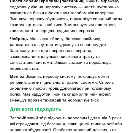
Листя собачої кропиви (пустирник)
Чинить виражену
седативну дію на нервову систему — настій пустирника
вважається більш ефективним засобом ніж валеріана.
Зменшує нервову збудливість, нормалізує серцевий ритм
і знижує артеріальний тиск. Застосовується при стресі,
тривожності та серцево-судинних неврозах.
Чебрець
Має заспокійливу, болезаспокійливу,
ранозагоювальну, протисудомну та сечогінну дію.
Застосовується при невралгіях і невритах,
захворюваннях шлунково-кишкового тракту та
сечостатевої системи. Знімає спазми та нормалізує
нервовий стан.
Меліса
Зміцнює нервову систему, покращує обмін
речовин, апетит і діяльність травної системи. Сприяє
оновленню лімфи і крові, допомагає при головному
болю. Має кардіотонічний та спазмолітичний ефект,
зменшує прояви тахікардії та нормалізує тиск.
Для кого підходить
Заспокійливий збір підходить дорослим і дітям від 3 років,
які страждають від безсоння, підвищеної тривожності або
нервової збудливості. Особливо корисний для тих, хто