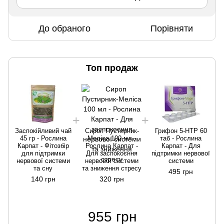
До обраного
Порівняти
Топ продаж
Заспокійливий чай
Сироп Пустирник-
Грифон 5-HTP 60
45 гр - Рослина
Меліса 100 мл -
таб - Рослина
Карпат - Фітозбір
Рослина Карпат -
Карпат - Для
для підтримки
Для заспокоєння
підтримки нервової
п
нервової системи
нервової системи
системи
та сну
та зниження стресу
495 грн
140 грн
320 грн
955 грн