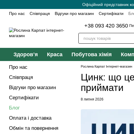
Перейти до основного контенту
Офіційний представник ко
Про нас
Співпраця
Відгуки про магазин
Сертифікати
Бл
+38 093 420 3650
Пе
Здоровʼя
Краса
Побутова хімія
Комп
Про нас
Рослина Карпат Інтернет-магазин
Цинк: що це
Співпраця
приймати
Відгуки про магазин
Сертифікати
8 липня 2026
Блог
Оплата і доставка
Обмін та повернення