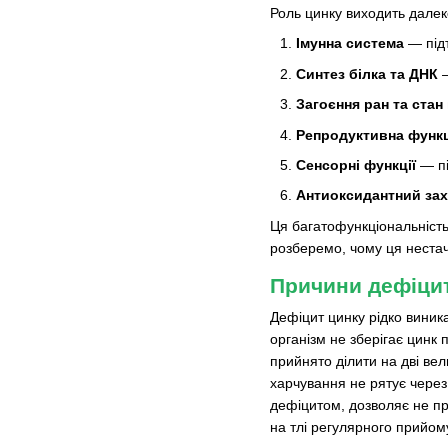
Роль цинку виходить далек
Імунна система
— підт
Синтез білка та ДНК
—
Загоєння ран та стан
Репродуктивна функц
Сенсорні функції
— пі
Антиоксидантний зах
Ця багатофункціональність
розберемо, чому ця нестача 
Причини дефіци
Дефіцит цинку рідко виника
організм не зберігає цинк
прийнято ділити на дві вел
харчування не рятує через
дефіцитом, дозволяє не пр
на тлі регулярного прийом