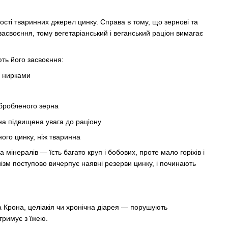
сті тваринних джерел цинку. Справа в тому, що зернові та
 засвоєння, тому вегетаріанський і веганський раціон вимагає
ють його засвоєння:
я нирками
обробленого зерна
на підвищена увага до раціону
ого цинку, ніж тваринна
інералів — їсть багато круп і бобових, проте мало горіхів і
анізм поступово вичерпує наявні резерви цинку, і починають
 Крона, целіакія чи хронічна діарея — порушують
тримує з їжею.