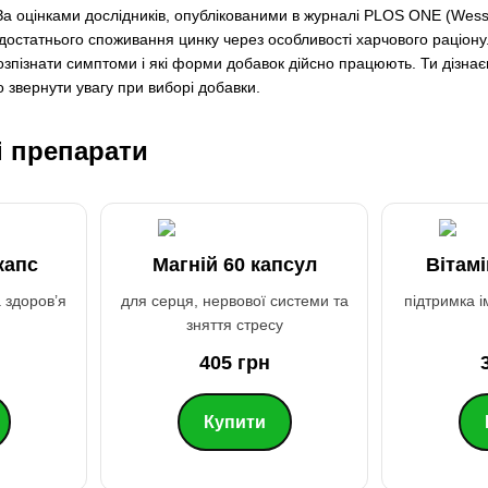
 оцінками дослідників, опублікованими в журналі PLOS ONE (Wesse
достатнього споживання цинку через особливості харчового раціону. 
озпізнати симптоми і які форми добавок дійсно працюють. Ти дізнаєш
 звернути увагу при виборі добавки.
 препарати
капс
Магній 60 капсул
Вітамі
а здоров’я
для серця, нервової системи та
підтримка і
зняття стресу
405 грн
Купити