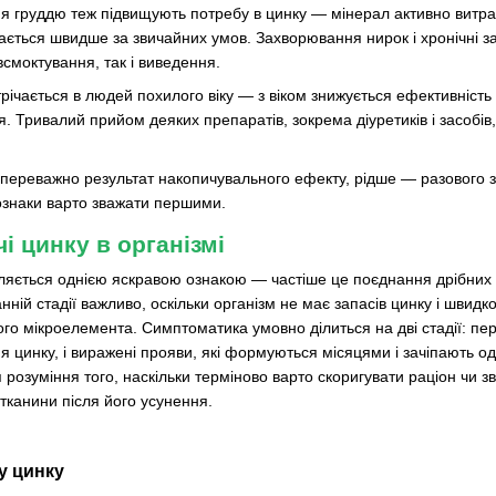
ння груддю теж підвищують потребу в цинку — мінерал активно витра
ається швидше за звичайних умов. Захворювання нирок і хронічні за
всмоктування, так і виведення.
річається в людей похилого віку — з віком знижується ефективність 
я. Тривалий прийом деяких препаратів, зокрема діуретиків і засобі
переважно результат накопичувального ефекту, рідше — разового зб
 ознаки варто зважати першими.
і цинку в організмі
ляється однією яскравою ознакою — частіше це поєднання дрібних с
ранній стадії важливо, оскільки організм не має запасів цинку і швид
го мікроелемента. Симптоматика умовно ділиться на дві стадії: перші
цинку, і виражені прояви, які формуються місяцями і зачіпають одра
я розуміння того, наскільки терміново варто скоригувати раціон чи
тканини після його усунення.
у цинку