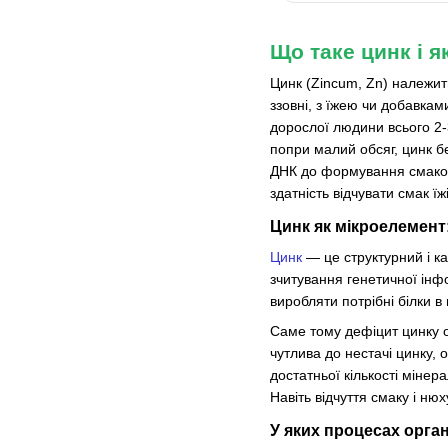
Що таке цинк і як
Цинк (Zincum, Zn) належит
ззовні, з їжею чи добавками
дорослої людини всього 2-
попри малий обсяг, цинк бе
ДНК до формування смакових
здатність відчувати смак їж
Цинк як мікроелемент:
Цинк
— це структурний і ка
зчитування генетичної інфо
виробляти потрібні білки в
Саме тому дефіцит цинку о
чутлива до нестачі цинку, 
достатньої кількості мінер
Навіть відчуття смаку і ню
У яких процесах орган