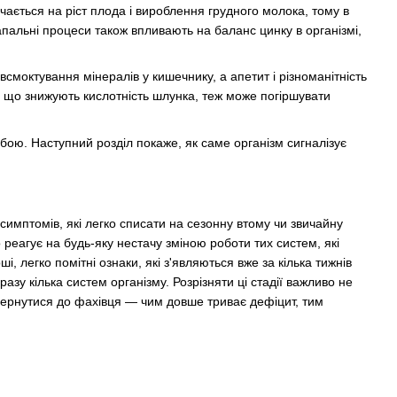
чається на ріст плода і вироблення грудного молока, тому в
пальні процеси також впливають на баланс цинку в організмі,
всмоктування мінералів у кишечнику, а апетит і різноманітність
в, що знижують кислотність шлунка, теж може погіршувати
ою. Наступний розділ покаже, як саме організм сигналізує
имптомів, які легко списати на сезонну втому чи звичайну
ко реагує на будь-яку нестачу зміною роботи тих систем, які
, легко помітні ознаки, які з'являються вже за кілька тижнів
зу кілька систем організму. Розрізняти ці стадії важливо не
 звернутися до фахівця — чим довше триває дефіцит, тим