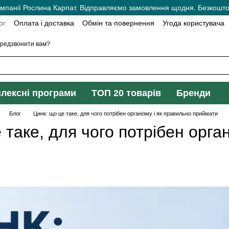
мпанії Рослина Карпат. Відправляємо замовлення щодня. Безкоштов
ог
Оплата і доставка
Обмін та повернення
Угода користувача
редзвонити вам?
лексні програми
ТОП 20 товарів
Бренди
Блог
Цинк: що це таке, для чого потрібен організму і як правильно приймати
 таке, для чого потрібен орган