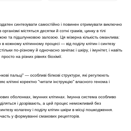
 здатен синтезувати самостійно і повинен отримувати виключно
організмі містяться десятки й сотні грамів, цинку в тілі
нкою та підшлунковою залозою. Ця мізерна кількість оманлива:
 в кожному клітинному процесі — від поділу клітин і синтезу
ки по-різному й одночасно зачіпає і шкіру, і імунітет, і навіть
просто на різних рівнях біохімії.
кові пальці" — особливі білкові структури, які регулюють
є клітині коректно "читати інструкцію" власного генома і
ових оболонках, імунних клітинах. Імунна система особливо
 діляться і дозрівають, а цей процес неможливий без
синтезу колагену і поділу клітин шкіри в місці пошкодження.
 участь у формуванні смакових рецепторів.