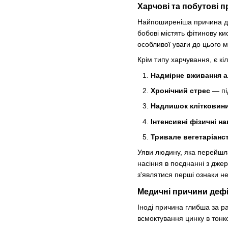
Харчові та побутові 
Найпоширеніша причина деф
бобові містять фітинову ки
особливої уваги до цього м
Крім типу харчування, є к
Надмірне вживання 
Хронічний стрес
— під
Надлишок клітковини 
Інтенсивні фізичні н
Тривале вегетаріанст
Уяви людину, яка перейшла
насіння в поєднанні з дж
з'являтися перші ознаки не
Медичні причини деф
Іноді причина глибша за р
всмоктування цинку в тонк