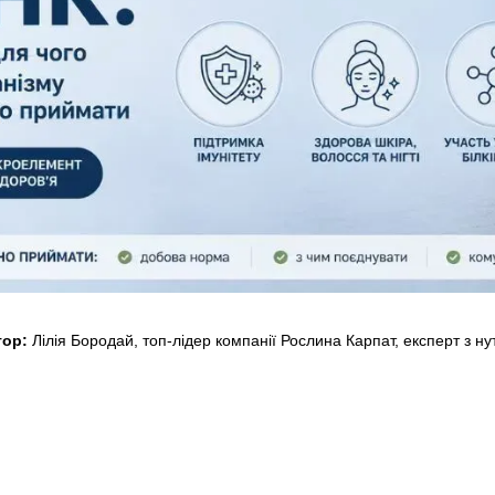
тор:
Лілія Бородай, топ-лідер компанії Рослина Карпат, експерт з нут