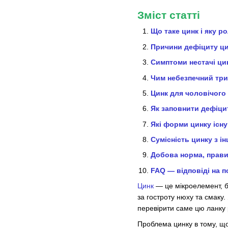
Зміст статті
Що таке цинк і яку ро
Причини дефіциту ц
Симптоми нестачі цин
Чим небезпечний три
Цинк для чоловічого 
Як заповнити дефіци
Які форми цинку існу
Сумісність цинку з і
Добова норма, прави
FAQ — відповіді на п
Цинк
— це мікроелемент, бе
за гостроту нюху та смаку
перевірити саме цю ланку 
Проблема цинку в тому, що 