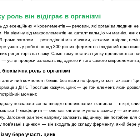
у роль він відіграє в організмі
ь до есенційних мікроелементів — речовин, які організм людини не
. На відміну від макроелементів на кшталт кальцію чи магнію, яких в 
3 грами загалом — розподілені між м'язами, кістками, шкірою, печі
ре участь у роботі понад 300 різних ферментів і задіяний практично
 рецепторів на язику. Саме тому нестача цинку проявляється настіль
і — усі ці процеси залежать від одного й того самого мікроелемента, 
 біохімічна роль в організмі
талітичний компонент білків: без нього не формуються так звані "цин
рмації з ДНК. Простіше кажучи, цинк — це той елемент, який дозволя
 потрібний момент.
дразу позначається на швидко оновлюваних тканинах — шкірі, слиз
оскільки Т-лімфоцити — ключові клітини імунного захисту — активно
алу. Загоєння ран теж напряму залежить від цинку: він потрібен для 
ху пов'язані з цинком — він входить до складу ферменту, який бере
ізму бере участь цинк