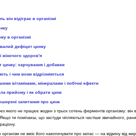
ль він відіграє в організмі
инку
ку в організмі
валий дефіцит цинку
і жіночого здоров'я
т цинку: харчування і добавки
ють і чим вони відрізняються
ншими вітамінами, мінералами і побічні ефекти
ла прийому і як обрати цинк
оширені запитання про цинк
з якого не працює жоден з трьох сотень ферментів організму: він від
. Якщо ти помічаєш, що застуди чіпляються частіше звичайного, ран
раціону.
організм не вміє його накопичувати про запас — на відміну від жир