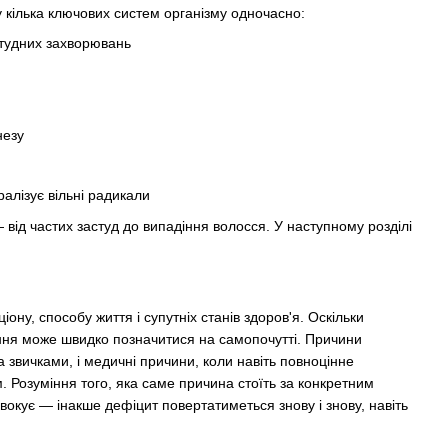
 кілька ключових систем організму одночасно:
студних захворювань
незу
лізує вільні радикали
від частих застуд до випадіння волосся. У наступному розділі
ону, способу життя і супутніх станів здоров'я. Оскільки
ження може швидко позначитися на самопочутті. Причини
та звичками, і медичні причини, коли навіть повноцінне
 Розуміння того, яка саме причина стоїть за конкретним
вокує — інакше дефіцит повертатиметься знову і знову, навіть