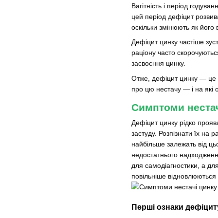
Вагітність і період годува
цей період дефіцит розвив
оскільки змінюють як його 
Дефіцит цинку частіше зуст
раціону часто скорочуютьс
засвоєння цинку.
Отже, дефіцит цинку — це 
про цю нестачу — і на які
Симптоми нестач
Дефіцит цинку рідко прояв
застуду. Розпізнати їх на 
найбільше залежать від цьо
недостатнього надходження 
для самодіагностики, а дл
повільніше відновлюються 
Перші ознаки дефіцит