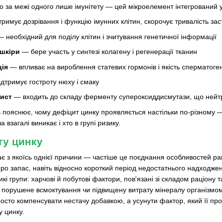
о за межі одного лише імунітету — цей мікроелемент інтегрований у
римує дозрівання і функцію імунних клітин, скорочує тривалість за
 необхідний для поділу клітин і зчитування генетичної інформації
 шкіри
— бере участь у синтезі колагену і регенерації тканин
ія
— впливає на вироблення статевих гормонів і якість сперматоге
дтримує гостроту нюху і смаку
ист
— входить до складу ферменту супероксиддисмутази, що нейтра
 пояснює, чому дефіцит цинку проявляється настільки по-різному — 
взагалі виникає і хто в групі ризику.
ту цинку
є з якоїсь однієї причини — частіше це поєднання особливостей раці
 про запас, навіть відносно короткий період недостатнього надход
икі групи: харчові й побутові фактори, пов'язані зі складом раціону 
 порушене всмоктування чи підвищену витрату мінералу організмом.
осто компенсувати нестачу добавкою, а усунути фактор, який її про
у цинку.