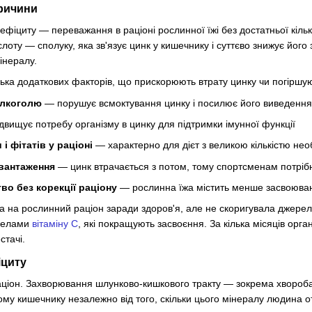
причини
іциту — переважання в раціоні рослинної їжі без достатньої кілько
слоту — сполуку, яка зв'язує цинк у кишечнику і суттєво знижує його
інералу.
ілька додаткових факторів, що прискорюють втрату цинку чи погіршу
алкоголю
— порушує всмоктування цинку і посилює його виведенн
вищує потребу організму в цинку для підтримки імунної функції
і фітатів у раціоні
— характерно для дієт з великою кількістю не
авантаження
— цинк втрачається з потом, тому спортсменам потріб
во без корекції раціону
— рослинна їжа містить менше засвоюван
 на рослинний раціон заради здоров'я, але не скоригувала джерела м
ерелами
вітаміну C
, які покращують засвоєння. За кілька місяців орг
стачі.
іциту
аціон. Захворювання шлунково-кишкового тракту — зокрема хвороба
ому кишечнику незалежно від того, скільки цього мінералу людина о