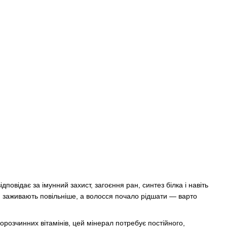
повідає за імунний захист, загоєння ран, синтез білка і навіть
и заживають повільніше, а волосся почало рідшати — варто
орозчинних вітамінів, цей мінерал потребує постійного,