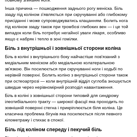
Інша причина — пошкодження заднього рогу меніска. Біль
ззаду під коліном з'являється при скручуванні або глибокому
присіданні і може супроводжуватись клацанням. Болить нога
під коліном ззаду також при тромбозі глибоких вен — і це той
випадок коли біль потребує негайної уваги лікаря, особливо
якщо є набряк і тепло в зоні гомілки.
Біль з внутрішньої і зовнішньої сторони коліна
Біль в коліні з внутрішнього боку найчастіше пов'язаний з
медіальним меніском або медіальною колатеральною
зв'язкою. Він посилюється при скручуванні ноги і ходьбі по
нерівній поверхні. Болить коліно з внутрішньої сторони також
при остеоартрозі — коли внутрішній відділ суглоба зношується
швидше через нерівномірний розподіл навантаження.
Біль в коліні з зовнішньої сторони типовий для синдрому
ілеотибіального тракту — широкої фасції яка проходить по
зовнішній поверхні стегна і прикріплюється біля коліна. Це
класична проблема бігунів яка посилюється після певного
кілометражу і стихає в спокої.
Біль під коліном спереду і пекучий біль