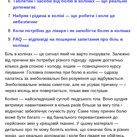
Таблетки і засоби від болю в колінах — що реально
допомагає
Набряк і рідина в коліні — що робити і коли це
небезпечно
Коли потрібно до лікаря і як запобігти болю в колінах
FAQ — відповіді на поширені запитання про біль в
колінах
Біль в колінах — це сигнал який не варто ігнорувати. Залежно
від причини він потребує різного підходу: одним достатньо
кількох днів спокою і холоду, іншим — повноцінного курсу
лікування. Головна помилка при болю в коліні — одразу
хапатись за знеболювальні без розуміння що відбувається.
Знеболювальне знімає симптом, але не усуває причину — і
через місяць все повертається, тільки вже гостріше.
Коліно — найскладніший суглоб людського тіла. Воно щодня
витримує навантаження в кілька разів більше за вагу тіла і
водночас забезпечує гнучкість руху. Саме тому причин болю
може бути багато — від банального перевантаження до
серйозних змін у хрящовій тканині. У цьому матеріалі —
детально про те чому болять коліна, що означає біль в різних
зонах, що реально допомагає і коли без лікаря не обійтись.