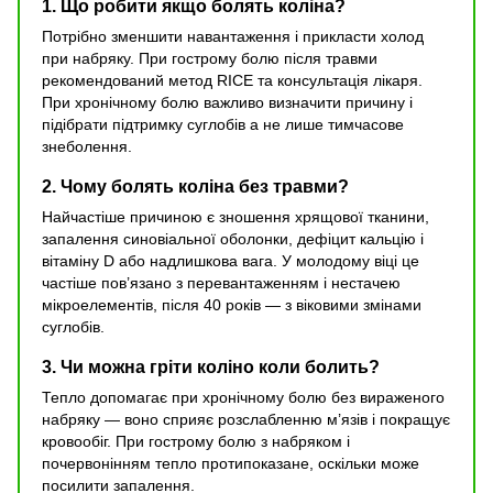
1. Що робити якщо болять коліна?
Потрібно зменшити навантаження і прикласти холод
при набряку. При гострому болю після травми
рекомендований метод RICE та консультація лікаря.
При хронічному болю важливо визначити причину і
підібрати підтримку суглобів а не лише тимчасове
знеболення.
2. Чому болять коліна без травми?
Найчастіше причиною є зношення хрящової тканини,
запалення синовіальної оболонки, дефіцит кальцію і
вітаміну D або надлишкова вага. У молодому віці це
частіше пов’язано з перевантаженням і нестачею
мікроелементів, після 40 років — з віковими змінами
суглобів.
3. Чи можна гріти коліно коли болить?
Тепло допомагає при хронічному болю без вираженого
набряку — воно сприяє розслабленню м’язів і покращує
кровообіг. При гострому болю з набряком і
почервонінням тепло протипоказане, оскільки може
посилити запалення.