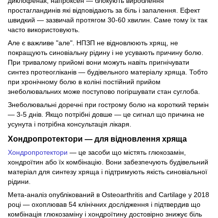
диклофенак, напроксен — блокують вироблення
простагландинів які відповідають за біль і запалення. Ефект
швидкий — зазвичай протягом 30-60 хвилин. Саме тому їх так
часто використовують.
Але є важливе "але". НПЗП не відновлюють хрящ, не
покращують синовіальну рідину і не усувають причину болю.
При тривалому прийомі вони можуть навіть пригнічувати
синтез протеогліканів — будівельного матеріалу хряща. Тобто
при хронічному болю в коліні постійний прийом
знеболювальних може поступово погіршувати стан суглоба.
Знеболювальні доречні при гострому болю на короткий термін
— 3-5 днів. Якщо потрібні довше — це сигнал що причина не
усунута і потрібна консультація лікаря.
Хондропротектори — для відновлення хряща
Хондропротектори
— це засоби що містять глюкозамін,
хондроїтин або їх комбінацію. Вони забезпечують будівельний
матеріал для синтезу хряща і підтримують якість синовіальної
рідини.
Мета-аналіз опублікований в Osteoarthritis and Cartilage у 2018
році — охоплював 54 клінічних дослідження і підтвердив що
комбінація глюкозаміну і хондроїтину достовірно знижує біль