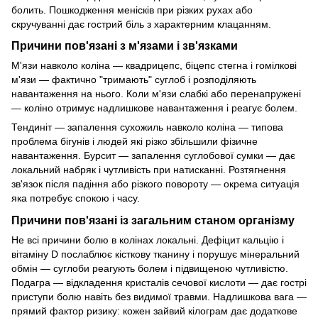
болить. Пошкодження менісків при різких рухах або
скручуванні дає гострий біль з характерним клацанням.
Причини пов'язані з м'язами і зв'язками
М'язи навколо коліна — квадрицепс, біцепс стегна і гомілкові
м'язи — фактично "тримають" суглоб і розподіляють
навантаження на нього. Коли м'язи слабкі або перенапружені
— коліно отримує надлишкове навантаження і реагує болем.
Тендиніт — запалення сухожиль навколо коліна — типова
проблема бігунів і людей які різко збільшили фізичне
навантаження. Бурсит — запалення суглобової сумки — дає
локальний набряк і чутливість при натисканні. Розтягнення
зв'язок після падіння або різкого повороту — окрема ситуація
яка потребує спокою і часу.
Причини пов'язані із загальним станом організму
Не всі причини болю в колінах локальні. Дефіцит кальцію і
вітаміну D послаблює кісткову тканину і порушує мінеральний
обмін — суглоби реагують болем і підвищеною чутливістю.
Подагра — відкладення кристалів сечової кислоти — дає гострі
приступи болю навіть без видимої травми. Надлишкова вага —
прямий фактор ризику: кожен зайвий кілограм дає додаткове