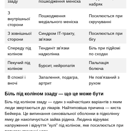
ззаду
пошкодження меніска
набряк
З
Пошкодження
Посилюється при
внутрішньої
медіального меніска
скручуванні
сторони
З зовнішньої
Синдром IT-тракту,
Посилюється при
сторони
зв'язки
бігу
Спереду під
Тендиніт зв'язки
Біль при підйомі
коліном
надколінка
по сходах
Пекучий під
Пальпація
Бурсит, нейропатія
коліном
болюча
В спокої і
Запалення, подагра,
Не пов'язаний з
вночі
артрит
рухом
Біль під коліном ззаду — що це може бути
Біль під коліном ззаду — один з найчастіших варіантів з яким
люди звертаються до лікарів. Найтиповіша причина — киста
Бейкера. Це випинання синовіальної оболонки в підколінну
ямку де накопичується зайва рідина. Людина відчуває
напруження і відчуття "кулі" під коліном, яке посилюється при
повному згинанні ноги.