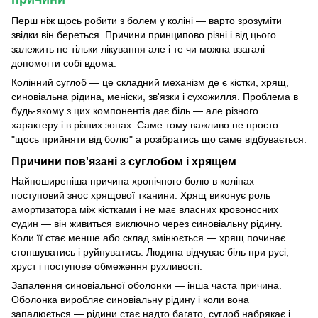
Перш ніж щось робити з болем у коліні — варто зрозуміти
звідки він береться. Причини принципово різні і від цього
залежить не тільки лікування але і те чи можна взагалі
допомогти собі вдома.
Колінний суглоб — це складний механізм де є кістки, хрящ,
синовіальна рідина, меніски, зв'язки і сухожилля. Проблема в
будь-якому з цих компонентів дає біль — але різного
характеру і в різних зонах. Саме тому важливо не просто
"щось прийняти від болю" а розібратись що саме відбувається.
Причини пов'язані з суглобом і хрящем
Найпоширеніша причина хронічного болю в колінах —
поступовий знос хрящової тканини. Хрящ виконує роль
амортизатора між кістками і не має власних кровоносних
судин — він живиться виключно через синовіальну рідину.
Коли її стає менше або склад змінюється — хрящ починає
стоншуватись і руйнуватись. Людина відчуває біль при русі,
хруст і поступове обмеження рухливості.
Запалення синовіальної оболонки — інша часта причина.
Оболонка виробляє синовіальну рідину і коли вона
запалюється — рідини стає надто багато, суглоб набрякає і