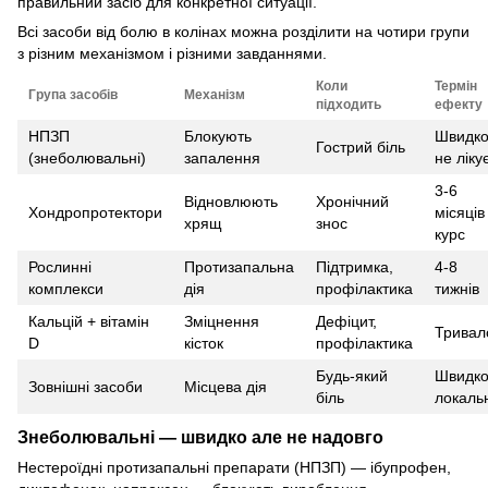
правильний засіб для конкретної ситуації.
Всі засоби від болю в колінах можна розділити на чотири групи
з різним механізмом і різними завданнями.
Коли
Термін
Група засобів
Механізм
підходить
ефекту
НПЗП
Блокують
Швидко
Гострий біль
(знеболювальні)
запалення
не ліку
3-6
Відновлюють
Хронічний
Хондропротектори
місяців
хрящ
знос
курс
Рослинні
Протизапальна
Підтримка,
4-8
комплекси
дія
профілактика
тижнів
Кальцій + вітамін
Зміцнення
Дефіцит,
Тривал
D
кісток
профілактика
Будь-який
Швидко
Зовнішні засоби
Місцева дія
біль
локаль
Знеболювальні — швидко але не надовго
Нестероїдні протизапальні препарати (НПЗП) — ібупрофен,