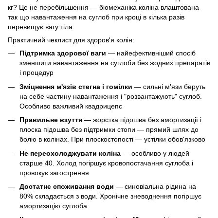
кг? Це не перебільшення — біомеханіка коліна влаштована
так що навантаження на суглоб при кроці в кілька разів
перевищує вагу тіла.
Практичний чеклист для здоров'я колін:
Підтримка здорової ваги
— найефективніший спосіб
зменшити навантаження на суглоби без жодних препаратів
і процедур
Зміцнення м'язів стегна і гомілки
— сильні м'язи беруть
на себе частину навантаження і "розвантажують" суглоб.
Особливо важливий квадрицепс
Правильне взуття
— жорстка підошва без амортизації і
плоска підошва без підтримки стопи — прямий шлях до
болю в колінах. При плоскостопості — устілки обов'язково
Не переохолоджувати коліна
— особливо у людей
старше 40. Холод погіршує кровопостачання суглоба і
провокує загострення
Достатнє споживання води
— синовіальна рідина на
80% складається з води. Хронічне зневоднення погіршує
амортизацію суглоба