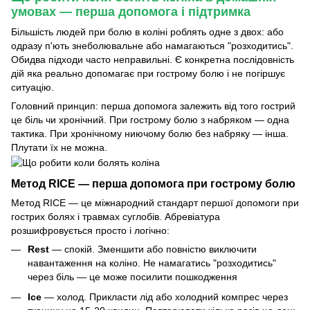
умовах — перша допомога і підтримка
Більшість людей при болю в коліні роблять одне з двох: або
одразу п'ють знеболювальне або намагаються "розходитись".
Обидва підходи часто неправильні. Є конкретна послідовність
дій яка реально допомагає при гострому болю і не погіршує
ситуацію.
Головний принцип: перша допомога залежить від того гострий
це біль чи хронічний. При гострому болю з набряком — одна
тактика. При хронічному ниючому болю без набряку — інша.
Плутати їх не можна.
Метод RICE — перша допомога при гострому болю
Метод RICE — це міжнародний стандарт першої допомоги при
гострих болях і травмах суглобів. Абревіатура
розшифровується просто і логічно:
Rest
— спокій. Зменшити або повністю виключити
навантаження на коліно. Не намагатись "розходитись"
через біль — це може посилити пошкодження
Ice
— холод. Прикласти лід або холодний компрес через