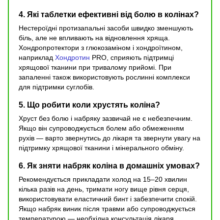
4. Які таблетки ефективні від болю в колінах?
Нестероїдні протизапальні засоби швидко зменшують
біль, але не впливають на відновлення хряща.
Хондропротектори з глюкозаміном і хондроїтином,
наприклад
Хондротин
PRO, сприяють підтримці
хрящової тканини при тривалому прийомі. При
запаленні також використовують рослинні комплекси
для підтримки суглобів.
5. Що робити коли хрустять коліна?
Хруст без болю і набряку зазвичай не є небезпечним.
Якщо він супроводжується болем або обмеженням
рухів — варто звернутись до лікаря та звернути увагу на
підтримку хрящової тканини і мінерального обміну.
6. Як зняти набряк коліна в домашніх умовах?
Рекомендується прикладати холод на 15–20 хвилин
кілька разів на день, тримати ногу вище рівня серця,
використовувати еластичний бинт і забезпечити спокій.
Якщо набряк виник після травми або супроводжується
температурою — необхідна консультація лікаря.