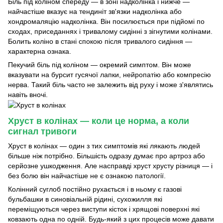
Біль під коліном спереду — в зоні надколінка і нижче —
найчастіше вказує на тендиніт зв'язки надколінка або
хондромаляцію надколінка. Він посилюється при підйомі по
сходах, приседаннях і тривалому сидінні з зігнутими колінами.
Болить коліно в стані спокою після тривалого сидіння —
характерна ознака.
Пекучий біль під коліном — окремий симптом. Він може
вказувати на бурсит гусячої лапки, нейропатію або компресію
нерва. Такий біль часто не залежить від руху і може з'являтись
навіть вночі.
Хруст в колінах — коли це норма, а коли
сигнал тривоги
Хруст в колінах — один з тих симптомів які лякають людей
більше ніж потрібно. Більшість одразу думає про артроз або
серйозне ушкодження. Але насправді хруст хрусту різниця — і
без болю він найчастіше не є ознакою патології.
Колінний суглоб постійно рухається і в ньому є газові
бульбашки в синовіальній рідині, сухожилля які
переміщуються через виступи кісток і хрящові поверхні які
ковзають одна по одній. Будь-який з цих процесів може давати