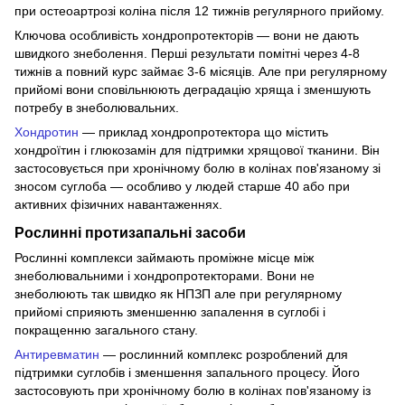
при остеоартрозі коліна після 12 тижнів регулярного прийому.
Ключова особливість хондропротекторів — вони не дають
швидкого знеболення. Перші результати помітні через 4-8
тижнів а повний курс займає 3-6 місяців. Але при регулярному
прийомі вони сповільнюють деградацію хряща і зменшують
потребу в знеболювальних.
Хондротин
— приклад хондропротектора що містить
хондроїтин і глюкозамін для підтримки хрящової тканини. Він
застосовується при хронічному болю в колінах пов'язаному зі
зносом суглоба — особливо у людей старше 40 або при
активних фізичних навантаженнях.
Рослинні протизапальні засоби
Рослинні комплекси займають проміжне місце між
знеболювальними і хондропротекторами. Вони не
знеболюють так швидко як НПЗП але при регулярному
прийомі сприяють зменшенню запалення в суглобі і
покращенню загального стану.
Антиревматин
— рослинний комплекс розроблений для
підтримки суглобів і зменшення запального процесу. Його
застосовують при хронічному болю в колінах пов'язаному із