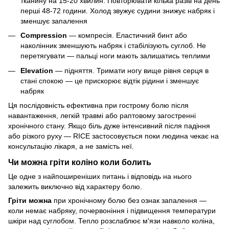
тканину на 15-20 хвилин. Повторювати кілька разів на день
перші 48-72 години. Холод звужує судини знижує набряк і
зменшує запалення
Compression
— компресія. Еластичний бинт або
наколінник зменшують набряк і стабілізують суглоб. Не
перетягувати — пальці ноги мають залишатись теплими
Elevation
— підняття. Тримати ногу вище рівня серця в
стані спокою — це прискорює відтік рідини і зменшує
набряк
Ця послідовність ефективна при гострому болю після
навантаження, легкій травмі або раптовому загостренні
хронічного стану. Якщо біль дуже інтенсивний після падіння
або різкого руху — RICE застосовується поки людина чекає на
консультацію лікаря, а не замість неї.
Чи можна гріти коліно коли болить
Це одне з найпоширеніших питань і відповідь на нього
залежить виключно від характеру болю.
Гріти можна
при хронічному болю без ознак запалення —
коли немає набряку, почервоніння і підвищення температури
шкіри над суглобом. Тепло розслаблює м'язи навколо коліна,