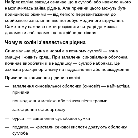
Набряк коліна завжди означає що в суглобі або навколо нього
накопичилась зайва рідина. Але причини цього можуть бути
принципово різними — від легкого перевантаження до
серйозного запалення яке потребує медичного втручання.
Саме тому важливо вміти розрізнити ситуації де можна
допомогти собі вдома і де потрібно до лікаря.
Чому в коліні з'являється рідина
Синовіальна рідина в нормі є в кожному суглобі — вона
змащує і живить хрящ. При запаленні синовіальна оболонка
починає виробляти її в надлишку — суглоб набрякає. Це
захисна реакція організму на подразнення або пошкодження.
Причини накопичення рідини в коліні:
запалення синовіальної оболонки (синовіт) — найчастіша
причина
пошкодження меніска або зв'язок після травми
загострення остеоартрозу
бурсит — запалення суглобової сумки
подагра — кристали сечової кислоти дратують оболонку
суглоба