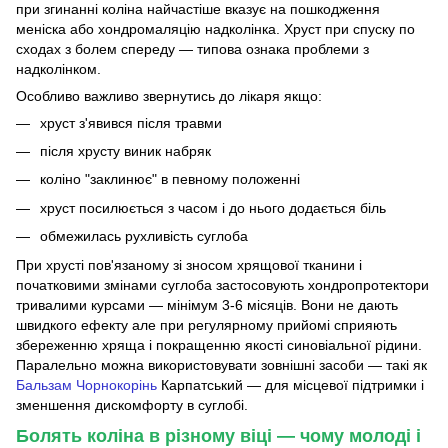
при згинанні коліна найчастіше вказує на пошкодження
меніска або хондромаляцію надколінка. Хруст при спуску по
сходах з болем спереду — типова ознака проблеми з
надколінком.
Особливо важливо звернутись до лікаря якщо:
хруст з'явився після травми
після хрусту виник набряк
коліно "заклинює" в певному положенні
хруст посилюється з часом і до нього додається біль
обмежилась рухливість суглоба
При хрусті пов'язаному зі зносом хрящової тканини і
початковими змінами суглоба застосовують хондропротектори
тривалими курсами — мінімум 3-6 місяців. Вони не дають
швидкого ефекту але при регулярному прийомі сприяють
збереженню хряща і покращенню якості синовіальної рідини.
Паралельно можна використовувати зовнішні засоби — такі як
Бальзам Чорнокорінь
Карпатський — для місцевої підтримки і
зменшення дискомфорту в суглобі.
Болять коліна в різному віці — чому молоді і