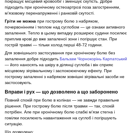
покращує місцевий кровообіг і зменшує скутість. Добре
підходить при хронічному остеоартрозі поза загостренням,
м'язовому перенапруженні і ранковій скутості.
Гріти не можна
при гострому болю з набряком,
почервонінням і теплом над суглобом — це ознаки активного
запалення. Тепло в цьому випадку розширює судини посилює
приплив крові до вже запаленої зони і погіршує стан. При
гострій травмі — тільки холод перші 48-72 години.
Для зовнішнього застосування при хронічному болю без
запалення добре підходить
Бальзам Чорнокорінь Карпатський
— його наносять на шкіру в ділянці суглоба і він сприяє
місцевому зігрівальному і заспокоюючому ефекту. При
гострому запаленні з набряком зовнішні зігрівальні засоби не
застосовують.
Вправи і рух — що дозволено а що заборонено
Повний спокій при болю в колінах — не завжди правильне
рішення. При гострому болю після травми — так, спокій
потрібен. Але при хронічному болю слабкі м'язи стегна і
гомілки посилюють навантаження на суглоб і погіршують
ситуацію.
Що дозволено: