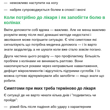
неможливо наступити на ногу
набряк супроводжується болем в спокої і вночі
Коли потрібно до лікаря і як запобігти болю в
колінах
Вміти допомогти собі вдома — важливо. Але не менш важливо
розуміти межу після якої домашні методи недостатні і
зволікання може погіршити ситуацію. Є чіткі симптоми які
сигналізують що потрібна медична допомога — і їх варто
знати заздалегідь а не шукати коли вже стало зовсім погано.
Друга частина цього розділу — про профілактику. Більшість
проблем з колінами не виникають раптово. Вони
накопичуються роками через неправильне навантаження,
дефіцит мікроелементів і відсутність підтримки суглобів. І їх
можна суттєво відтермінувати або запобігти — якщо знати що
робити.
Симптоми при яких треба терміново до лікаря
Є ситуації де не варто чекати кілька днів і "подивитись чи
пройде":
різкий біль після падіння або удару з характерним