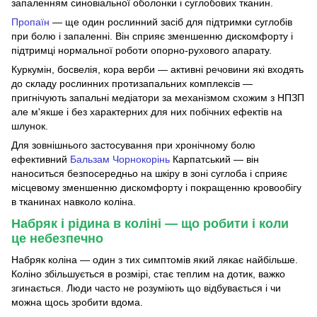
запаленням синовіальної оболонки і суглобових тканин.
Пропаїн
— ще один рослинний засіб для підтримки суглобів
при болю і запаленні. Він сприяє зменшенню дискомфорту і
підтримці нормальної роботи опорно-рухового апарату.
Куркумін, босвелія, кора верби — активні речовини які входять
до складу рослинних протизапальних комплексів —
пригнічують запальні медіатори за механізмом схожим з НПЗП
але м'якше і без характерних для них побічних ефектів на
шлунок.
Для зовнішнього застосування при хронічному болю
ефективний
Бальзам Чорнокорінь
Карпатський — він
наноситься безпосередньо на шкіру в зоні суглоба і сприяє
місцевому зменшенню дискомфорту і покращенню кровообігу
в тканинах навколо коліна.
Набряк і рідина в коліні — що робити і коли
це небезпечно
Набряк коліна — один з тих симптомів який лякає найбільше.
Коліно збільшується в розмірі, стає теплим на дотик, важко
згинається. Люди часто не розуміють що відбувається і чи
можна щось зробити вдома.