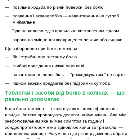
повільна ходьба по рівній поверхні без болю
плавання і аквааеробіка — навантаження на суглоб
мінімальне
їзда на велосипеді з правильно виставленим сідлом
вправи на зміцнення квадрицепса лежачи або сидячи
Що заборонено при болю в колінах:
біг і стрибки при гострому болю
глибокі присідання нижче паралелі
навантаження через біль — "розходжуватись" не варто
підйом важких предметів без підтримки суглоба
Таблетки і засоби від болю в колінах — що
реально допомагає
Коли болять коліна — люди шукають щось ефективне і
швидке. Аптеки пропонують десятки найменувань. Але між
знеболювальним яке знімає симптом за годину і
хондропротектором який відновлює хрящ за три місяці —
принципова різниця. Розуміння цієї різниці дозволяє обрати