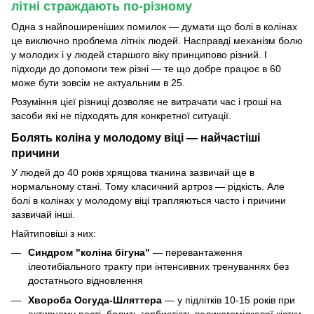
літні страждають по-різному
Одна з найпоширеніших помилок — думати що болі в колінах
це виключно проблема літніх людей. Насправді механізм болю
у молодих і у людей старшого віку принципово різний. І
підходи до допомоги теж різні — те що добре працює в 60
може бути зовсім не актуальним в 25.
Розуміння цієї різниці дозволяє не витрачати час і гроші на
засоби які не підходять для конкретної ситуації.
Болять коліна у молодому віці — найчастіші
причини
У людей до 40 років хрящова тканина зазвичай ще в
нормальному стані. Тому класичний артроз — рідкість. Але
болі в колінах у молодому віці трапляються часто і причини
зазвичай інші.
Найтиповіші з них:
Синдром "коліна бігуна"
— перевантаження
ілеотибіального тракту при інтенсивних тренуваннях без
достатнього відновлення
Хвороба Осгуда-Шляттера
— у підлітків 10-15 років при