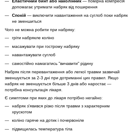
Еластичний бинт або наколінник
— помірна компресія
допомагає утримати набряк від поширення
Спокій
— виключити навантаження на суглоб поки набряк
не зменшиться
Чого не можна робити при набряку:
гріти набрякле коліно
масажувати при гострому набряку
навантажувати суглоб
самостійно намагатись "вичавити" рідину
Набряк після перевантаження або легкої травми зазвичай
зменшується за 2-3 дні при дотриманні цих правил. Якщо
набряк не зменшується більше 3 днів або наростає —
потрібна консультація лікаря.
Є симптоми при яких до лікаря потрібно негайно:
набряк з'явився різко після травми з характерним
хрускотом
коліно гаряче на дотик і почервоніле
підвищилась температура тіла