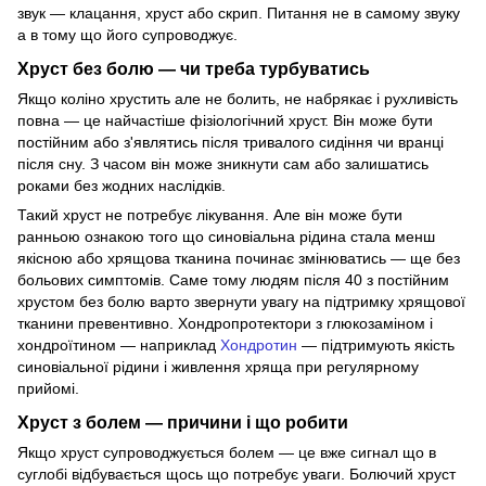
звук — клацання, хруст або скрип. Питання не в самому звуку
а в тому що його супроводжує.
Хруст без болю — чи треба турбуватись
Якщо коліно хрустить але не болить, не набрякає і рухливість
повна — це найчастіше фізіологічний хруст. Він може бути
постійним або з'являтись після тривалого сидіння чи вранці
після сну. З часом він може зникнути сам або залишатись
роками без жодних наслідків.
Такий хруст не потребує лікування. Але він може бути
ранньою ознакою того що синовіальна рідина стала менш
якісною або хрящова тканина починає змінюватись — ще без
больових симптомів. Саме тому людям після 40 з постійним
хрустом без болю варто звернути увагу на підтримку хрящової
тканини превентивно. Хондропротектори з глюкозаміном і
хондроїтином — наприклад
Хондротин
— підтримують якість
синовіальної рідини і живлення хряща при регулярному
прийомі.
Хруст з болем — причини і що робити
Якщо хруст супроводжується болем — це вже сигнал що в
суглобі відбувається щось що потребує уваги. Болючий хруст