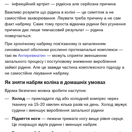
інфекційний артрит — рідкісна але серйозна причина
Важливо розуміти що рідина в коліні — це симптом а не
самостійне захворювання. Лікувати треба причину а не сам
факт набряку. Саме тому проста відкачка рідини без усунення
причини дає лише тимчасовий результат — рідина
повертається.
При хронічному набряку пов'язаному із запаленням
синовіальної оболонки рослинні протизапальні комплекси —
такі як
Антиревматин
— можуть сприяти зменшенню
запального процесу і поступовому зниженню вироблення
зайвої рідини. Але це завжди частина комплексного підходу а
не самостійне лікування набряку.
Як зняти набряк коліна в домашніх умовах
Вдома безпечно можна зробити наступне:
Холод
— прикладати лід або холодний компрес через
тканину на 15-20 хвилин кілька разів на день. Холод звужує
судини і зменшує вироблення запальної рідини
Підняття ноги
— лежачи тримати ногу вище рівня серця.
Це покращує відтік рідини і зменшує набряк