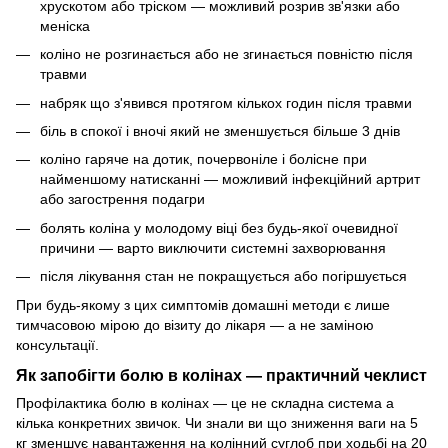
хрускотом або тріском — можливий розрив зв'язки або
меніска
коліно не розгинається або не згинається повністю після
травми
набряк що з'явився протягом кількох годин після травми
біль в спокої і вночі який не зменшується більше 3 днів
коліно гаряче на дотик, почервоніле і болісне при
найменшому натисканні — можливий інфекційний артрит
або загострення подагри
болять коліна у молодому віці без будь-якої очевидної
причини — варто виключити системні захворювання
після лікування стан не покращується або погіршується
При будь-якому з цих симптомів домашні методи є лише
тимчасовою мірою до візиту до лікаря — а не заміною
консультації.
Як запобігти болю в колінах — практичний чеклист
Профілактика болю в колінах — це не складна система а
кілька конкретних звичок. Чи знали ви що зниження ваги на 5
кг зменшує навантаження на колінний суглоб при ходьбі на 20