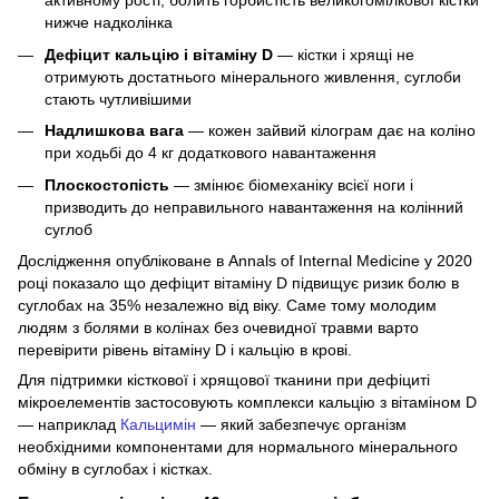
активному рості, болить горбистість великогомілкової кістки
нижче надколінка
Дефіцит кальцію і вітаміну D
— кістки і хрящі не
отримують достатнього мінерального живлення, суглоби
стають чутливішими
Надлишкова вага
— кожен зайвий кілограм дає на коліно
при ходьбі до 4 кг додаткового навантаження
Плоскостопість
— змінює біомеханіку всієї ноги і
призводить до неправильного навантаження на колінний
суглоб
Дослідження опубліковане в Annals of Internal Medicine у 2020
році показало що дефіцит вітаміну D підвищує ризик болю в
суглобах на 35% незалежно від віку. Саме тому молодим
людям з болями в колінах без очевидної травми варто
перевірити рівень вітаміну D і кальцію в крові.
Для підтримки кісткової і хрящової тканини при дефіциті
мікроелементів застосовують комплекси кальцію з вітаміном D
— наприклад
Кальцимін
— який забезпечує організм
необхідними компонентами для нормального мінерального
обміну в суглобах і кістках.