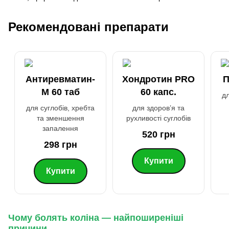
Рекомендовані препарати
Антиревматин-
Хондротин PRO
П
M 60 таб
60 капс.
дл
для суглобів, хребта
для здоров’я та
та зменшення
рухливості суглобів
запалення
520 грн
298 грн
Купити
Купити
Чому болять коліна — найпоширеніші
причини