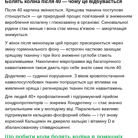
Болять коліна після 40 — чому це відбувається
Після 40 картина змінюється. Хрящова тканина поступово
стоншується — це природний процес пов'язаний зі зниженням
вироблення колагену і глюкозаміну в організмі. Синовіальної
рідини стає менше і вона стає менш в'язкою — амортизація
знижується.
У жінок після менопаузи цей процес прискорюється через
зміну гормонального фону — естроген частково захищає
хрящову тканину і при його зниженні суглоби стають
вразливішими. Накопичені мікротравми від багаторічного
навантаження також дають про себе знати саме після 40.
Додатково — судинні порушення. З віком кровопостачання
навколосуглобових тканин погіршується що впливає на
живлення хряща і регенерацію тканин після навантажень.
Для людей 40+ профілактичний і підтримуючий прийом
хондропротекторів — зокрема Хондротину — стає значно
актуальнішим ніж у молодому віці. Паралельно важливо
підтримувати кальцієво-фосфорний обмін — і тут знову
корисний Кальцимін як джерело кальцію і вітаміну D в
збалансованому співвідношенні.
Що робити коли болять коліна в домашніх