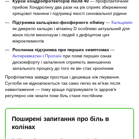
Курси хондропротекторів після 40
— профілактичний
прийом Хондротину два рази на рік сприяє збереженню
хрящової тканини і підтримці якості синовіальної рідини
Підтримка кальцієво-фосфорного обміну
—
Кальцимін
як джерело кальцію і вітаміну D особливо актуальний для
жінок після менопаузи і людей з дефіцитом цих
мікроелементів
Рослинна підтримка при перших симптомах
—
Антиревматин
і
Пропаїн
при появі перших ознак
дискомфорту і запалення сприяють зменшенню
запального процесу до того як він стає хронічним
Профілактика завжди простіша і дешевша ніж лікування.
Суглоби не відновлюються так само легко як м'язи після
навантаження — тому краще підтримувати їх здоров'я
регулярно ніж чекати поки біль стане постійним.
Поширені запитання про біль в
колінах