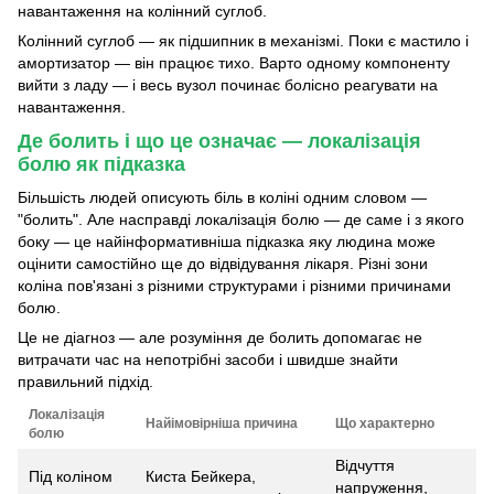
навантаження на колінний суглоб.
Колінний суглоб — як підшипник в механізмі. Поки є мастило і
амортизатор — він працює тихо. Варто одному компоненту
вийти з ладу — і весь вузол починає болісно реагувати на
навантаження.
Де болить і що це означає — локалізація
болю як підказка
Більшість людей описують біль в коліні одним словом —
"болить". Але насправді локалізація болю — де саме і з якого
боку — це найінформативніша підказка яку людина може
оцінити самостійно ще до відвідування лікаря. Різні зони
коліна пов'язані з різними структурами і різними причинами
болю.
Це не діагноз — але розуміння де болить допомагає не
витрачати час на непотрібні засоби і швидше знайти
правильний підхід.
Локалізація
Найімовірніша причина
Що характерно
болю
Відчуття
Під коліном
Киста Бейкера,
напруження,