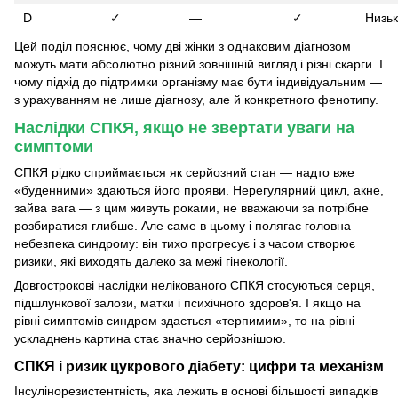
D
✓
—
✓
Низь
Цей поділ пояснює, чому дві жінки з однаковим діагнозом
можуть мати абсолютно різний зовнішній вигляд і різні скарги. І
чому підхід до підтримки організму має бути індивідуальним —
з урахуванням не лише діагнозу, але й конкретного фенотипу.
Наслідки СПКЯ, якщо не звертати уваги на
симптоми
СПКЯ рідко сприймається як серйозний стан — надто вже
«буденними» здаються його прояви. Нерегулярний цикл, акне,
зайва вага — з цим живуть роками, не вважаючи за потрібне
розбиратися глибше. Але саме в цьому і полягає головна
небезпека синдрому: він тихо прогресує і з часом створює
ризики, які виходять далеко за межі гінекології.
Довгострокові наслідки нелікованого СПКЯ стосуються серця,
підшлункової залози, матки і психічного здоров'я. І якщо на
рівні симптомів синдром здається «терпимим», то на рівні
ускладнень картина стає значно серйознішою.
СПКЯ і ризик цукрового діабету: цифри та механізм
Інсулінорезистентність, яка лежить в основі більшості випадків