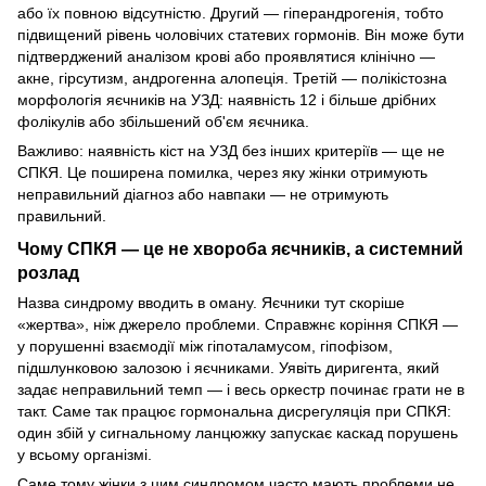
або їх повною відсутністю. Другий — гіперандрогенія, тобто
підвищений рівень чоловічих статевих гормонів. Він може бути
підтверджений аналізом крові або проявлятися клінічно —
акне, гірсутизм, андрогенна алопеція. Третій — полікістозна
морфологія яєчників на УЗД: наявність 12 і більше дрібних
фолікулів або збільшений об'єм яєчника.
Важливо: наявність кіст на УЗД без інших критеріїв — ще не
СПКЯ. Це поширена помилка, через яку жінки отримують
неправильний діагноз або навпаки — не отримують
правильний.
Чому СПКЯ — це не хвороба яєчників, а системний
розлад
Назва синдрому вводить в оману. Яєчники тут скоріше
«жертва», ніж джерело проблеми. Справжнє коріння СПКЯ —
у порушенні взаємодії між гіпоталамусом, гіпофізом,
підшлунковою залозою і яєчниками. Уявіть диригента, який
задає неправильний темп — і весь оркестр починає грати не в
такт. Саме так працює гормональна дисрегуляція при СПКЯ:
один збій у сигнальному ланцюжку запускає каскад порушень
у всьому організмі.
Саме тому жінки з цим синдромом часто мають проблеми не