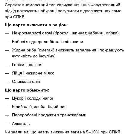
Середземноморський тип харчування і низьковуглеводний
підхід показують найкращі результати в дослідженнях саме
при СПКЯ.
Що варто включити в раціон:
Некрохмалисті овочі (броколі, шпинат, кабачки, огірки)
Бобові як джерело білка і клітковини
Жирна риба (омега-3 знижують запалення і покращують
чутливість до інсуліну)
Горіхи і насіння
Яйця і нежирне м'ясо
Оливкова олія
Що варто обмежити:
Цукор і солодкі напої
Білий хліб, здоба, білий рис
Перероблені продукти з трансжирами
Алкоголь
Чи знали ви, що навіть зниження ваги на 5–10% при СПКЯ