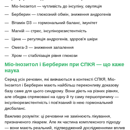
Міо-Інозитол — чутливість до інсуліну, овуляція
Берберин — глюкозний обмін, зниження андрогенів
Вітамін D3 — гормональний баланс, імунітет
Магній — стрес, інсулінорезистентність
Цинк — регуляція андрогенів, здоров'я шкіри
Омега-3 — зниження запалення
Хром — стабілізація рівня глюкози
Міо-Інозитол і Берберин при СПКЯ — що каже
наука
Серед усіх речовин, які вивчаються в контексті СПКЯ, Міо-
Інозитол і Берберин мають найбільш переконливу доказову
базу саме для цього синдрому. Вони діють на різних рівнях,
але обидва спрямовані на одну й ту саму першопричину —
інсулінорезистентність і пов'язаний із нею гормональний
дисбаланс.
Важливо розуміти: ці речовини не замінюють лікування,
призначеного лікарем. Але як частина комплексного підходу
— вони мають реальний, підтверджений дослідженнями вплив