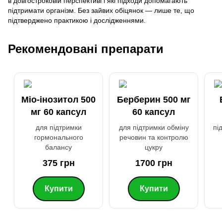
в довгостроковій перспективі і які підходи допомагають
підтримати організм. Без зайвих обіцянок — лише те, що
підтверджено практикою і дослідженнями.
Рекомендовані препарати
Міо-інозитол 500
Берберин 500 мг
мг 60 капсул
60 капсул
для підтримки
для підтримки обміну
пі
гормонального
речовин та контролю
балансу
цукру
375 грн
1700 грн
Купити
Купити