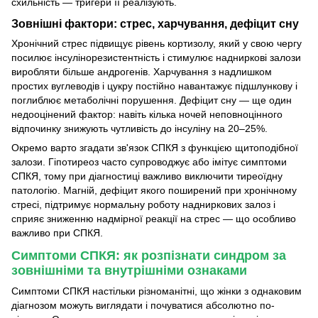
схильність — тригери її реалізують.
Зовнішні фактори: стрес, харчування, дефіцит сну
Хронічний стрес підвищує рівень кортизолу, який у свою чергу
посилює інсулінорезистентність і стимулює надниркові залози
виробляти більше андрогенів. Харчування з надлишком
простих вуглеводів і цукру постійно навантажує підшлункову і
поглиблює метаболічні порушення. Дефіцит сну — ще один
недооцінений фактор: навіть кілька ночей неповноцінного
відпочинку знижують чутливість до інсуліну на 20–25%.
Окремо варто згадати зв'язок СПКЯ з функцією щитоподібної
залози. Гіпотиреоз часто супроводжує або імітує симптоми
СПКЯ, тому при діагностиці важливо виключити тиреоїдну
патологію. Магній, дефіцит якого поширений при хронічному
стресі, підтримує нормальну роботу надниркових залоз і
сприяє зниженню надмірної реакції на стрес — що особливо
важливо при СПКЯ.
Симптоми СПКЯ: як розпізнати синдром за
зовнішніми та внутрішніми ознаками
Симптоми СПКЯ настільки різноманітні, що жінки з однаковим
діагнозом можуть виглядати і почуватися абсолютно по-