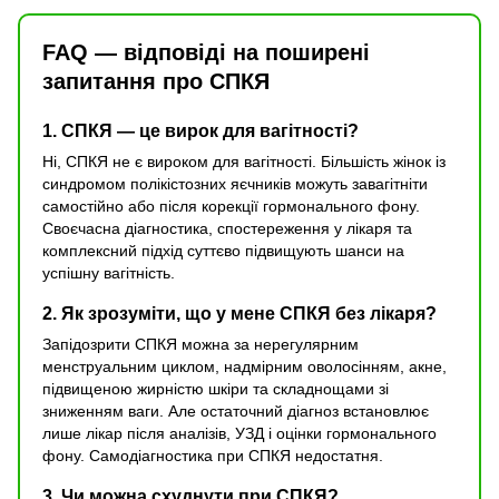
FAQ — відповіді на поширені
запитання про СПКЯ
1. СПКЯ — це вирок для вагітності?
Ні, СПКЯ не є вироком для вагітності. Більшість жінок із
синдромом полікістозних яєчників можуть завагітніти
самостійно або після корекції гормонального фону.
Своєчасна діагностика, спостереження у лікаря та
комплексний підхід суттєво підвищують шанси на
успішну вагітність.
2. Як зрозуміти, що у мене СПКЯ без лікаря?
Запідозрити СПКЯ можна за нерегулярним
менструальним циклом, надмірним оволосінням, акне,
підвищеною жирністю шкіри та складнощами зі
зниженням ваги. Але остаточний діагноз встановлює
лише лікар після аналізів, УЗД і оцінки гормонального
фону. Самодіагностика при СПКЯ недостатня.
3. Чи можна схуднути при СПКЯ?