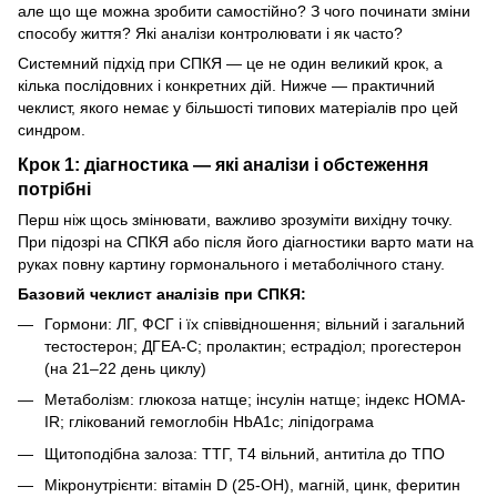
але що ще можна зробити самостійно? З чого починати зміни
способу життя? Які аналізи контролювати і як часто?
Системний підхід при СПКЯ — це не один великий крок, а
кілька послідовних і конкретних дій. Нижче — практичний
чеклист, якого немає у більшості типових матеріалів про цей
синдром.
Крок 1: діагностика — які аналізи і обстеження
потрібні
Перш ніж щось змінювати, важливо зрозуміти вихідну точку.
При підозрі на СПКЯ або після його діагностики варто мати на
руках повну картину гормонального і метаболічного стану.
Базовий чеклист аналізів при СПКЯ:
Гормони: ЛГ, ФСГ і їх співвідношення; вільний і загальний
тестостерон; ДГЕА-С; пролактин; естрадіол; прогестерон
(на 21–22 день циклу)
Метаболізм: глюкоза натще; інсулін натще; індекс HOMA-
IR; глікований гемоглобін HbA1c; ліпідограма
Щитоподібна залоза: ТТГ, Т4 вільний, антитіла до ТПО
Мікронутрієнти: вітамін D (25-OH), магній, цинк, феритин