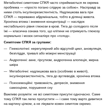
Метаболічні симптоми СПКЯ часто сприймаються як окрема
проблема — «просто погано слідкую за собою». Насправді за
ними стоїть інсулінорезистентність. Надлишкова вага при
СПКЯ — переважно абдомінальна, тобто в ділянці живота.
Хронічна втома і зниження концентрації — наслідок
нестабільного рівня глюкози в крові. Тяга до солодкого після
їжі — класична ознака того, що клітини не отримують глюкозу
нормально і мозок сигналізує про «голод».
Симптоми СПКЯ за групами:
Гінекологічні: нерегулярний або відсутній цикл, ановуляція,
безпліддя, тривалі або мізерні менструації
Андрогенні: акне, гірсутизм, андрогенна алопеція, жирна
шкіра
Метаболічні: надлишкова вага (особливо в животі),
інсулінорезистентність, тяга до вуглеводів, хронічна втома
Психоемоційні: тривожність, депресія, зниження
самооцінки, порушення сну
Важливо розуміти: не всі симптоми присутні одночасно. Саме
тому СПКЯ так легко пропустити — і саме тому варто дивитися
на картину цілком, а не лікувати кожен симптом окремо.