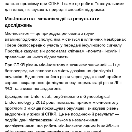
на стан організму при СПКЯ. І саме це робить їх актуальними
для жінок, які шукають природні способи підтримки.
Міо-Інозитол: механізм дії та результати
досліджень
Міо-інозитол — це природна речовина з групи
вітаміноподібних сполук, яка міститься в клітинних мембранах
і бере безпосередню участь у передачі інсулінового сигналу.
Простіше кажучи: він допомагає клітинам «почути» інсулін і
правильно на нього відреагувати.
При СПКЯ рівень міо-інозитолу в яєчниках знижений — і це
безпосередньо впливає на якість дозрівання фолікулів і
овуляцію. Відновлення його рівня через додатковий прийом
сприяє покращенню фолікулогенезу, нормалізації рівня ЛГ і
ФСГ та зниженню андрогенів.
Дослідження Unfer et al., опубліковане в Gynecological
Endocrinology у 2012 році, показало: прийом міо-інозитолу
протягом 3 місяців покращував овуляцію і знижував рівень
андрогенів у жінок зі СПКЯ. Це не поодинокий результат —
подібні дані підтверджені кількома незалежними
дослідженнями, що робить міо-інозитол одним із найбільш
обґрунтованих нутрицевтиків при цьому синдромі.