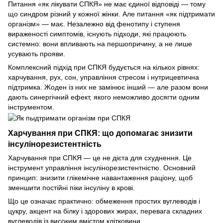
Питання «як лікувати СПКЯ» не має єдиної відповіді — тому
що синдром різний у кожної жінки. Але питання «як підтримати
організм» — має. Незалежно від фенотипу і ступеня
вираженості симптомів, існують підходи, які працюють
системно: вони впливають на першопричину, а не лише
усувають прояви.
Комплексний підхід при СПКЯ будується на кількох рівнях:
харчування, рух, сон, управління стресом і нутрицевтична
підтримка. Жоден із них не замінює інший — але разом вони
дають синергічний ефект, якого неможливо досягти одним
інструментом.
Харчування при СПКЯ: що допомагає знизити
інсулінорезистентність
Харчування при СПКЯ — це не дієта для схуднення. Це
інструмент управління інсулінорезистентністю. Основний
принцип: знизити глікемічне навантаження раціону, щоб
зменшити постійні піки інсуліну в крові.
Що це означає практично: обмеження простих вуглеводів і
цукру, акцент на білку і здорових жирах, перевага складних
вуглеводів із високим вмістом клітковини.