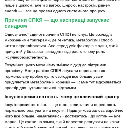
лише з циклом, але й з вагою, шкірою, настроєм, рівнем
енергії — і все це прояви одного системного процесу.
Причини СПКЯ — що насправді запускає
синдром
Однозначної єдиної причини СПКЯ не існує. Це розлад із
множинними тригерами, де генетика, метаболізм і спосіб
життя переплітаються. Але серед усіх факторів є один, який
присутній у більшості випадків і відіграє ключову роль —
інсулінорезистентність.
Розуміння цього механізму змінює підхід до підтримки
організму. Якщо раніше СПКЯ лікували переважно як
гормональну проблему, то сьогодні все більше уваги
приділяється метаболічній корекції — і саме тут відкривається
простір для нутрицевтичної підтримки.
Інсулінорезистентність: чому це ключовий тригер
Інсулінорезистентність — це стан, коли клітини перестають
нормально реагувати на інсулін. Підшлункова залоза виробляє
його все більше, намагаючись «достукатись» до клітин — але
марно. Це схоже на замок, який перестав реагувати на ключ:
замок той самий, ключ той самий, але двері не відчиняються.