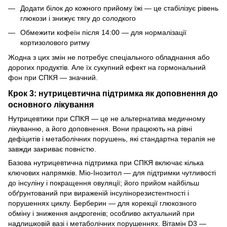
Додати білок до кожного прийому їжі — це стабілізує рівень
глюкози і знижує тягу до солодкого
Обмежити кофеїн після 14:00 — для нормалізації
кортизолового ритму
Жодна з цих змін не потребує спеціального обладнання або
дорогих продуктів. Але їх сукупний ефект на гормональний
фон при СПКЯ — значний.
Крок 3: нутрицевтична підтримка як доповнення до
основного лікування
Нутрицевтики при СПКЯ — це не альтернатива медичному
лікуванню, а його доповнення. Вони працюють на рівні
дефіцитів і метаболічних порушень, які стандартна терапія не
завжди закриває повністю.
Базова нутрицевтична підтримка при СПКЯ включає кілька
ключових напрямків. Міо-Інозитол — для підтримки чутливості
до інсуліну і покращення овуляції; його прийом найбільш
обґрунтований при вираженій інсулінорезистентності і
порушеннях циклу. Берберин — для корекції глюкозного
обміну і зниження андрогенів; особливо актуальний при
надлишковій вазі і метаболічних порушеннях. Вітамін D3 —