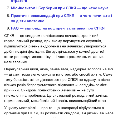
стратегії
Міо-Інозитол і Берберин при СПКЯ — що каже наука
Практичні рекомендації при СПКЯ — з чого починати і
як діяти системно
FAQ — відповіді на поширені запитання про СПКЯ
СПКЯ — це синдром полікістозних яєчників, хронічний
гормональний розлад, при якому порушується овуляція,
підвищується рівень андрогенів і на яєчниках утворюються
дрібні незрілі фолікули. Він зустрічається у кожної десятої
жінки репродуктивного віку — і часто роками залишається
невиявленим.
Нерегулярний цикл, акне, зайва вага, надмірне волосся на тілі
— ці симптоми легко списати на стрес або спосіб життя. Саме
тому більшість жінок дізнаються про СПКЯ не одразу, а після
кількох років безрезультатного лікування «наслідків» замість
причини. Синдром полікістозних яєчників — не суто
гінекологічна проблема. Це системний розлад, який зачіпає
гормональний, метаболічний і навіть психоемоційний стан.
У цьому матеріалі — про те, що насправді відбувається в
організмі при СПКЯ, як розпізнати синдром, які ризики він несе