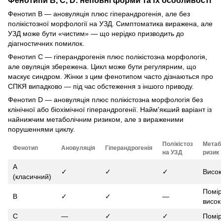
Фенотипи B, C, D: неповні форми та їх особливості
Фенотип B — ановуляція плюс гіперандрогенія, але без
полікістозної морфології на УЗД. Симптоматика виражена, але
УЗД може бути «чистим» — що нерідко призводить до
діагностичних помилок.
Фенотип C — гіперандрогенія плюс полікістозна морфологія,
але овуляція збережена. Цикл може бути регулярним, що
маскує синдром. Жінки з цим фенотипом часто дізнаються про
СПКЯ випадково — під час обстеження з іншого приводу.
Фенотип D — ановуляція плюс полікістозна морфологія без
клінічної або біохімічної гіперандрогенії. Найм'якший варіант із
найнижчим метаболічним ризиком, але з вираженими
порушеннями циклу.
Полікістоз
Метаб
Фенотип
Ановуляція
Гіперандрогенія
на УЗД
ризик
A
✓
✓
✓
Висо
(класичний)
Помі
B
✓
✓
—
висо
C
—
✓
✓
Помі