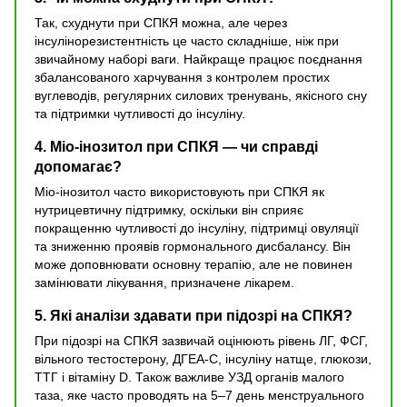
Так, схуднути при СПКЯ можна, але через
інсулінорезистентність це часто складніше, ніж при
звичайному наборі ваги. Найкраще працює поєднання
збалансованого харчування з контролем простих
вуглеводів, регулярних силових тренувань, якісного сну
та підтримки чутливості до інсуліну.
4. Міо-інозитол при СПКЯ — чи справді
допомагає?
Міо-інозитол часто використовують при СПКЯ як
нутрицевтичну підтримку, оскільки він сприяє
покращенню чутливості до інсуліну, підтримці овуляції
та зниженню проявів гормонального дисбалансу. Він
може доповнювати основну терапію, але не повинен
замінювати лікування, призначене лікарем.
5. Які аналізи здавати при підозрі на СПКЯ?
При підозрі на СПКЯ зазвичай оцінюють рівень ЛГ, ФСГ,
вільного тестостерону, ДГЕА-С, інсуліну натще, глюкози,
ТТГ і вітаміну D. Також важливе УЗД органів малого
таза, яке часто проводять на 5–7 день менструального