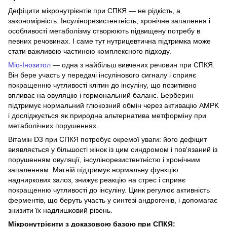
Дефіцити мікронутрієнтів при СПКЯ — не рідкість, а
закономірність. Інсулінорезистентність, хронічне запалення і
особливості метаболізму створюють підвищену потребу в
певних речовинах. І саме тут нутрицевтична підтримка може
стати важливою частиною комплексного підходу.
Міо-Інозитол
— одна з найбільш вивчених речовин при СПКЯ.
Він бере участь у передачі інсулінового сигналу і сприяє
покращенню чутливості клітин до інсуліну, що позитивно
впливає на овуляцію і гормональний баланс. Берберин
підтримує нормальний глюкозний обмін через активацію AMPK
і досліджується як природна альтернатива метформіну при
метаболічних порушеннях.
Вітамін D3 при СПКЯ потребує окремої уваги: його дефіцит
виявляється у більшості жінок із цим синдромом і пов'язаний із
порушенням овуляції, інсулінорезистентністю і хронічним
запаленням. Магній підтримує нормальну функцію
надниркових залоз, знижує реакцію на стрес і сприяє
покращенню чутливості до інсуліну. Цинк регулює активність
ферментів, що беруть участь у синтезі андрогенів, і допомагає
знизити їх надлишковий рівень.
Мікронутрієнти з доказовою базою при СПКЯ: