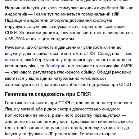
Надлишок інсуліну в крові стимулює яєчники виробляти більше
андрогенів — і саме тут починається гормональний збій.
Підвищені андрогени блокують дозрівання фолікулів,
порушують овуляцію і запускають всі характерні симптоми
СПКЯ. За різними даними, інсулінорезистентність виявляється
у 65–70% жінок із цим синдромом.
Речовини, що сприяють підвищенню чутливості клітин до
інсуліну, давно вивчаються в контексті СПКЯ. Серед них —
міо-
інозитол
, який бере участь у передачі інсулінового сигналу на
клітинному рівні, та
берберин
, що впливає на активацію AMPK
— ключового регулятора глюкозного обміну. Обидві речовини
містяться у відповідних натуральних комплексах і
застосовуються як частина метаболічної підтримки при СПКЯ.
Генетика та спадковість при СПКЯ
Генетична схильність при СПКЯ є, але вона не детермінована.
Якщо у матері або рідної сестри діагностовано синдром
полікістозних яєчників, ризик його розвитку підвищується —
але це не означає неминучості. Дослідження виявляють кілька
генів, пов'язаних із регуляцією стероїдогенезу, чутливістю до
інсуліну та функцією ЛГ-рецепторів. Генетика створює