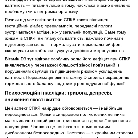
вагітніють — питання лише в тому, наскільки вчасно виявлено
проблему і чи є підтримка організму.
Ризики під час вагітності при СПКЯ також підвищені:
гестаційний діабет, прееклампсія, передчасні пологи
зустрічаються частіше, ніж у загальній популяції. Саме тому
жінкам із СПКЯ, які планують вагітність, важливо починати
підготовку завчасно — нормалізувати гормональний фон,
скоригувати метаболізм і усунути дефіцити мікронутрієнтів.
Вітамін D3 тут відіграє особливу роль: його дефіцит при СПКЯ
виявляється у переважної більшості жінок і пов'язаний із
порушенням овуляції та підвищеним ризиком ускладнень
вагітності. Нормалізація рівня вітаміну D сприяє покращенню
гормонального балансу і підтримці репродуктивної функції.
Психоемоційні наслідки: тривога, депресія,
зниження якості життя
Цей аспект СПКЯ найрідше обговорюється — і найбільше
недооцінюється. Жінки з синдромом полікістозних яєчників
мають значно вищий рівень тривожності і депресії порівняно з
популяцією. Частково це пов'язано з гормональним
дисбалансом безпосередньо. Частково — з хронічним стресом