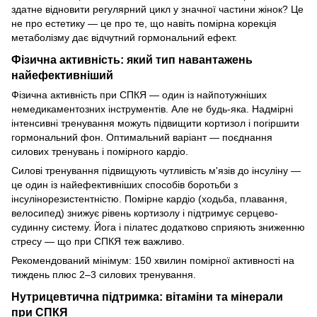
здатне відновити регулярний цикл у значної частини жінок? Це
не про естетику — це про те, що навіть помірна корекція
метаболізму дає відчутний гормональний ефект.
Фізична активність: який тип навантажень
найефективніший
Фізична активність при СПКЯ — один із найпотужніших
немедикаментозних інструментів. Але не будь-яка. Надмірні
інтенсивні тренування можуть підвищити кортизол і погіршити
гормональний фон. Оптимальний варіант — поєднання
силових тренувань і помірного кардіо.
Силові тренування підвищують чутливість м'язів до інсуліну —
це один із найефективніших способів боротьби з
інсулінорезистентністю. Помірне кардіо (ходьба, плавання,
велосипед) знижує рівень кортизолу і підтримує серцево-
судинну систему. Йога і пілатес додатково сприяють зниженню
стресу — що при СПКЯ теж важливо.
Рекомендований мінімум: 150 хвилин помірної активності на
тиждень плюс 2–3 силових тренування.
Нутрицевтична підтримка: вітаміни та мінерали
при СПКЯ