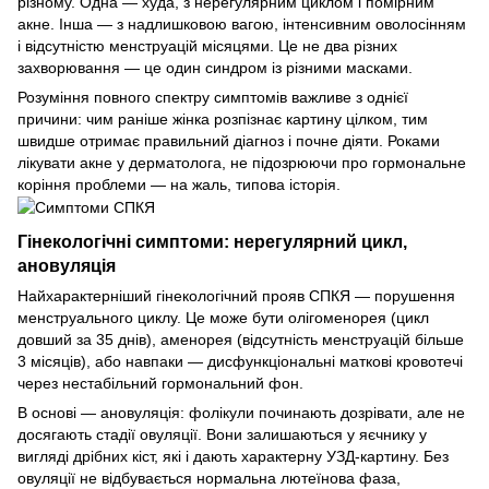
різному. Одна — худа, з нерегулярним циклом і помірним
акне. Інша — з надлишковою вагою, інтенсивним оволосінням
і відсутністю менструацій місяцями. Це не два різних
захворювання — це один синдром із різними масками.
Розуміння повного спектру симптомів важливе з однієї
причини: чим раніше жінка розпізнає картину цілком, тим
швидше отримає правильний діагноз і почне діяти. Роками
лікувати акне у дерматолога, не підозрюючи про гормональне
коріння проблеми — на жаль, типова історія.
Гінекологічні симптоми: нерегулярний цикл,
ановуляція
Найхарактерніший гінекологічний прояв СПКЯ — порушення
менструального циклу. Це може бути олігоменорея (цикл
довший за 35 днів), аменорея (відсутність менструацій більше
3 місяців), або навпаки — дисфункціональні маткові кровотечі
через нестабільний гормональний фон.
В основі — ановуляція: фолікули починають дозрівати, але не
досягають стадії овуляції. Вони залишаються у яєчнику у
вигляді дрібних кіст, які і дають характерну УЗД-картину. Без
овуляції не відбувається нормальна лютеїнова фаза,