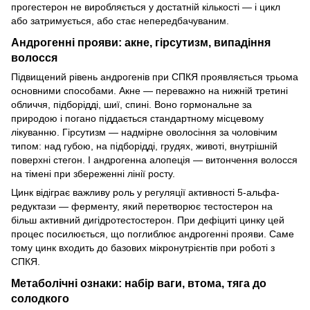
прогестерон не виробляється у достатній кількості — і цикл
або затримується, або стає непередбачуваним.
Андрогенні прояви: акне, гірсутизм, випадіння
волосся
Підвищений рівень андрогенів при СПКЯ проявляється трьома
основними способами. Акне — переважно на нижній третині
обличчя, підборідді, шиї, спині. Воно гормональне за
природою і погано піддається стандартному місцевому
лікуванню. Гірсутизм — надмірне оволосіння за чоловічим
типом: над губою, на підборідді, грудях, животі, внутрішній
поверхні стегон. І андрогенна алопеція — витончення волосся
на тімені при збереженні лінії росту.
Цинк відіграє важливу роль у регуляції активності 5-альфа-
редуктази — ферменту, який перетворює тестостерон на
більш активний дигідротестостерон. При дефіциті цинку цей
процес посилюється, що поглиблює андрогенні прояви. Саме
тому цинк входить до базових мікронутрієнтів при роботі з
СПКЯ.
Метаболічні ознаки: набір ваги, втома, тяга до
солодкого