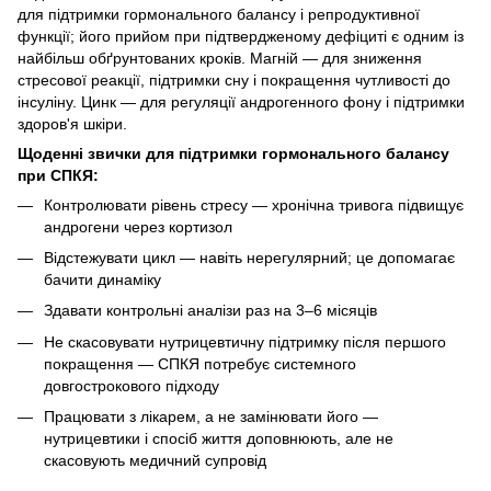
для підтримки гормонального балансу і репродуктивної
функції; його прийом при підтвердженому дефіциті є одним із
найбільш обґрунтованих кроків. Магній — для зниження
стресової реакції, підтримки сну і покращення чутливості до
інсуліну. Цинк — для регуляції андрогенного фону і підтримки
здоров'я шкіри.
Щоденні звички для підтримки гормонального балансу
при СПКЯ:
Контролювати рівень стресу — хронічна тривога підвищує
андрогени через кортизол
Відстежувати цикл — навіть нерегулярний; це допомагає
бачити динаміку
Здавати контрольні аналізи раз на 3–6 місяців
Не скасовувати нутрицевтичну підтримку після першого
покращення — СПКЯ потребує системного
довгострокового підходу
Працювати з лікарем, а не замінювати його —
нутрицевтики і спосіб життя доповнюють, але не
скасовують медичний супровід