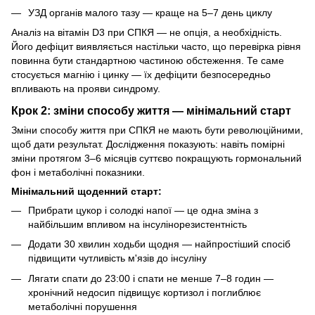
УЗД органів малого тазу — краще на 5–7 день циклу
Аналіз на вітамін D3 при СПКЯ — не опція, а необхідність.
Його дефіцит виявляється настільки часто, що перевірка рівня
повинна бути стандартною частиною обстеження. Те саме
стосується магнію і цинку — їх дефіцити безпосередньо
впливають на прояви синдрому.
Крок 2: зміни способу життя — мінімальний старт
Зміни способу життя при СПКЯ не мають бути революційними,
щоб дати результат. Дослідження показують: навіть помірні
зміни протягом 3–6 місяців суттєво покращують гормональний
фон і метаболічні показники.
Мінімальний щоденний старт:
Прибрати цукор і солодкі напої — це одна зміна з
найбільшим впливом на інсулінорезистентність
Додати 30 хвилин ходьби щодня — найпростіший спосіб
підвищити чутливість м'язів до інсуліну
Лягати спати до 23:00 і спати не менше 7–8 годин —
хронічний недосип підвищує кортизол і поглиблює
метаболічні порушення