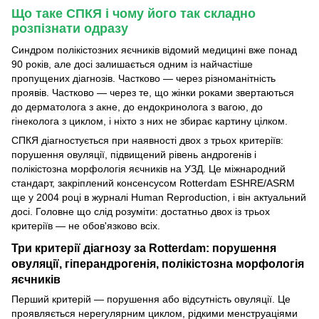
Що таке СПКЯ і чому його так складно
розпізнати одразу
Синдром полікістозних яєчників відомий медицині вже понад
90 років, але досі залишається одним із найчастіше
пропущених діагнозів. Частково — через різноманітність
проявів. Частково — через те, що жінки роками звертаються
до дерматолога з акне, до ендокринолога з вагою, до
гінеколога з циклом, і ніхто з них не збирає картину цілком.
СПКЯ діагностується при наявності двох з трьох критеріїв:
порушення овуляції, підвищений рівень андрогенів і
полікістозна морфологія яєчників на УЗД. Це міжнародний
стандарт, закріплений консенсусом Rotterdam ESHRE/ASRM
ще у 2004 році в журналі Human Reproduction, і він актуальний
досі. Головне що слід розуміти: достатньо двох із трьох
критеріїв — не обов'язково всіх.
Три критерії діагнозу за Rotterdam: порушення
овуляції, гіперандрогенія, полікістозна морфологія
яєчників
Перший критерій — порушення або відсутність овуляції. Це
проявляється нерегулярним циклом, рідкими менструаціями