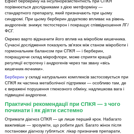
Ефект берберину на інсулінорезистентність при СПКЯ
порівнюється дослідниками з дією метформіну —
стандартного препарату, який призначають при цьому
синдромі. При цьому берберин додатково впливає на рівень
андрогенів: знижує тестостерон і покращує співвідношення ЛГ/
ФСГ.
Окремо варто відзначити його вплив на мікробіом кишечника.
Сучасні дослідження показують зв'язок між станом мікробіоти і
гормональним балансом при СПКЯ — і берберин,
покращуючи склад мікрофлори, може сприяти кращій
регуляції естрогену і андрогенів через так звану «вісь
кишечник-яєчники».
Берберин
у складі натуральних комплексів застосовується при
СПКЯ як частина метаболічної підтримки — особливо там, де
є виражені порушення глюкозного обміну, надлишкова вага і
підвищені андрогени.
Практичні рекомендації при СПКЯ — з чого
починати і як діяти системно
Отримати діагноз СПКЯ — це лише перший крок. Набагато
важливіше — зрозуміти, що робити далі. Багато жінок після
постановки діагнозу губляться: лікар призначив препарати,