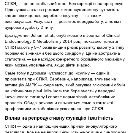
СПКЯ, — це не стабільний стан. Без корекції вона прогресує.
Підшлункова залоза роками компенсує знижену чутливість
клітин підвищеною виробкою інсуліну — і з часом
виснажується. Результат — розвиток переддіабету, а потім і
цукрового діабету 2 типу.
Дослідження Joham et al., опубліковане в Journal of Clinical
Endocrinology & Metabolism у 2014 році, показало: жінки зі
СПКЯ мають у 5–7 разів вищий ризик розвитку діабету 2 типу
порівняно з жінками без цього синдрому. Це не абстрактна
статистика — це наслідок конкретного біохімічного механізму,
який можна уповільнити, якщо діяти вчасно.
Саме тому підтримка чутливості до інсуліну — один із
пріоритетів при СПКЯ. Берберин, наприклад, впливає на
активацію AMPK — ферменту, який регулює глюкозний обмін
на клітинному рівні. Міо-Інозитол бере участь у передачі
інсулінового сигналу і сприяє нормалізації метаболічних
процесів. Обидві речовини вивчаються саме в контексті
профілактики метаболічних ускладнень при СПКЯ.
Вплив на репродуктивну функцію і вагітність
СПКЯ — одна з найпоширеніших причин ановуляторного
безпліддя. Але це не вирок. Більшість жінок із цим синдромом