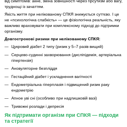
від симптомів: акне, зміна зовнішності через гірсутизм або вагу,
труднощі із зачаттям.
Якість життя при нелікованому СПКЯ знижується суттєво. І це
не «психологічна слабкість» — це фізіологічна реальність, яку
важливо враховувати при комплексному підході до підтримки
організму.
Довгострокові ризики при нелікованому СПКЯ:
Цукровий діабет 2 типу (ризик у 5–7 разів вищий)
Серцево-судинні захворювання (дисліпідемія, артеріальна
гіпертензія)
Ановуляторне безпліддя
Гестаційний діабет і ускладнення вагітності
Ендометріальна гіперплазія і підвищений ризик раку
ендометрію
Апное уві сні (особливо при надлишковій вазі)
Тривожні розлади і депресія
Як підтримати організм при СПКЯ — підходи
та стратегії