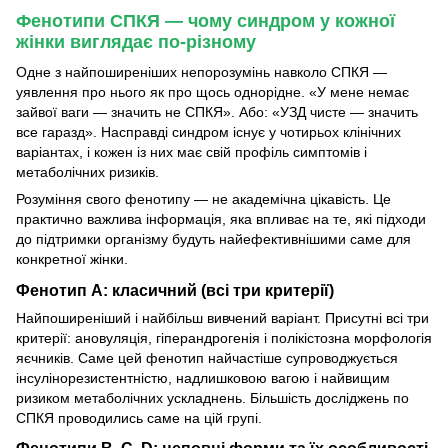
Фенотипи СПКЯ — чому синдром у кожної
жінки виглядає по-різному
Одне з найпоширеніших непорозумінь навколо СПКЯ —
уявлення про нього як про щось однорідне. «У мене немає
зайвої ваги — значить не СПКЯ». Або: «УЗД чисте — значить
все гаразд». Насправді синдром існує у чотирьох клінічних
варіантах, і кожен із них має свій профіль симптомів і
метаболічних ризиків.
Розуміння свого фенотипу — не академічна цікавість. Це
практично важлива інформація, яка впливає на те, які підходи
до підтримки організму будуть найефективнішими саме для
конкретної жінки.
Фенотип А: класичний (всі три критерії)
Найпоширеніший і найбільш вивчений варіант. Присутні всі три
критерії: ановуляція, гіперандрогенія і полікістозна морфологія
яєчників. Саме цей фенотип найчастіше супроводжується
інсулінорезистентністю, надлишковою вагою і найвищим
ризиком метаболічних ускладнень. Більшість досліджень по
СПКЯ проводились саме на цій групі.