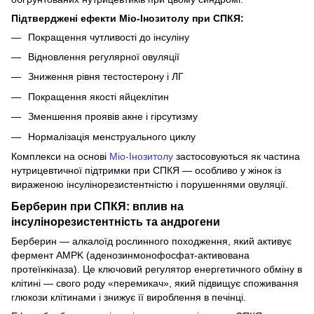
Підтверджені ефекти Міо-Інозитолу при СПКЯ:
Покращення чутливості до інсуліну
Відновлення регулярної овуляції
Зниження рівня тестостерону і ЛГ
Покращення якості яйцеклітин
Зменшення проявів акне і гірсутизму
Нормалізація менструального циклу
Комплекси на основі
Міо-Інозитолу
застосовуються як частина
нутрицевтичної підтримки при СПКЯ — особливо у жінок із
вираженою інсулінорезистентністю і порушеннями овуляції.
Берберин при СПКЯ: вплив на
інсулінорезистентність та андрогени
Берберин — алкалоїд рослинного походження, який активує
фермент AMPK (аденозинмонофосфат-активована
протеїнкіназа). Це ключовий регулятор енергетичного обміну в
клітині — свого роду «перемикач», який підвищує споживання
глюкози клітинами і знижує її вироблення в печінці.