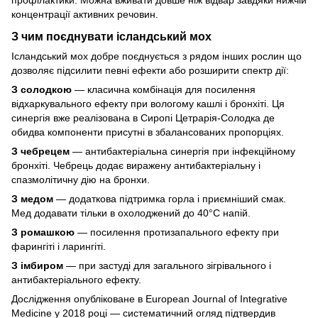
профілактики. Можна вживати довше ніж відвар завдяки нижчій
концентрації активних речовин.
З чим поєднувати ісландський мох
Ісландський мох добре поєднується з рядом інших рослин що
дозволяє підсилити певні ефекти або розширити спектр дії:
З солодкою
— класична комбінація для посилення
відхаркувального ефекту при вологому кашлі і бронхіті. Ця
синергія вже реалізована в Сиропі Цетрарія-Солодка де
обидва компоненти присутні в збалансованих пропорціях.
З чебрецем
— антибактеріальна синергія при інфекційному
бронхіті. Чебрець додає виражену антибактеріальну і
спазмолітичну дію на бронхи.
З медом
— додаткова підтримка горла і приємніший смак.
Мед додавати тільки в охолоджений до 40°C напій.
З ромашкою
— посилення протизапального ефекту при
фарингіті і ларингіті.
З імбиром
— при застуді для загального зігрівального і
антибактеріального ефекту.
Дослідження опубліковане в European Journal of Integrative
Medicine у 2018 році — систематичний огляд підтвердив