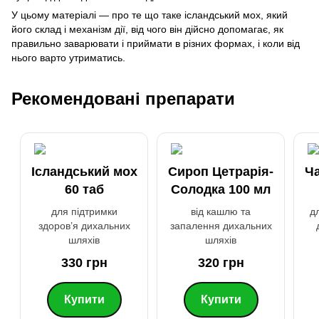
У цьому матеріалі — про те що таке ісландський мох, який
його склад і механізм дії, від чого він дійсно допомагає, як
правильно заварювати і приймати в різних формах, і коли від
нього варто утриматись.
Рекомендовані препарати
Ісландський мох
Сироп Цетрарія-
Ча
60 таб
Солодка 100 мл
для підтримки
від кашлю та
д
здоров’я дихальних
запалення дихальних
шляхів
шляхів
330 грн
320 грн
Купити
Купити