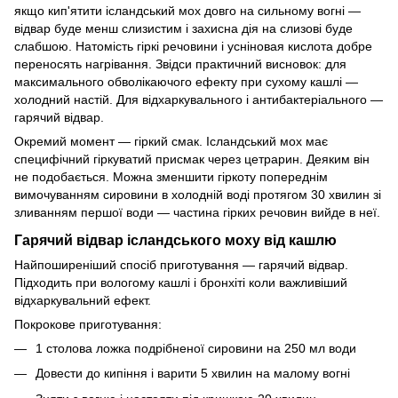
якщо кип'ятити ісландський мох довго на сильному вогні —
відвар буде менш слизистим і захисна дія на слизові буде
слабшою. Натомість гіркі речовини і усніновая кислота добре
переносять нагрівання. Звідси практичний висновок: для
максимального обволікаючого ефекту при сухому кашлі —
холодний настій. Для відхаркувального і антибактеріального —
гарячий відвар.
Окремий момент — гіркий смак. Ісландський мох має
специфічний гіркуватий присмак через цетрарин. Деяким він
не подобається. Можна зменшити гіркоту попереднім
вимочуванням сировини в холодній воді протягом 30 хвилин зі
зливанням першої води — частина гірких речовин вийде в неї.
Гарячий відвар ісландського моху від кашлю
Найпоширеніший спосіб приготування — гарячий відвар.
Підходить при вологому кашлі і бронхіті коли важливіший
відхаркувальний ефект.
Покрокове приготування:
1 столова ложка подрібненої сировини на 250 мл води
Довести до кипіння і варити 5 хвилин на малому вогні