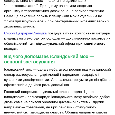
бактеріальних клітинах — фактично відключає їх
"енергопостачання". При цьому на клітини людського
організму в терапевтичних дозах вона не впливає токсично.
Саме ця речовина робить ісландський мох актуальним не
тільки при вірусних але й при бактеріальних інфекціях верхніх
дихальних шляхів.
Сироп Цетрарія-Солодка
поєднує активні компоненти цетрарії
ісландської з екстрактом солодки — що синергічно посилює як
обволікаючий так і відхаркувальний ефект при кашлі різного
походження.
Від чого допомагає ісландський мох —
основні застосування
Ісландський мох — одна з небагатьох рослин яка має широкий
спектр застосувань підкріплений і народною традицією і
сучасними дослідженнями. Але важливо розуміти де він дійсно
ефективний а де його роль допоміжна.
Головний напрямок — дихальні шляхи і горло. Це не
випадковість: полісахариди ісландського моху особливо добре
діють саме на слизові оболонки дихальної системи. Другий
напрямок — травлення, де гіркі речовини стимулюють
шлунковий сік і захищають слизову. Обидва напрямки мають