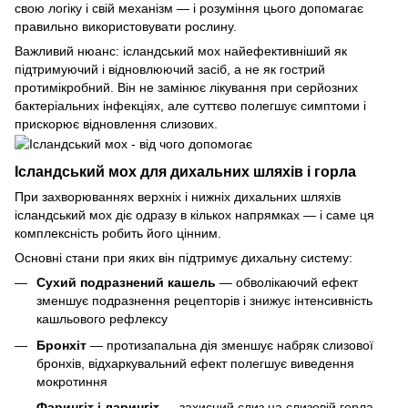
свою логіку і свій механізм — і розуміння цього допомагає
правильно використовувати рослину.
Важливий нюанс: ісландський мох найефективніший як
підтримуючий і відновлюючий засіб, а не як гострий
протимікробний. Він не замінює лікування при серйозних
бактеріальних інфекціях, але суттєво полегшує симптоми і
прискорює відновлення слизових.
Ісландський мох для дихальних шляхів і горла
При захворюваннях верхніх і нижніх дихальних шляхів
ісландський мох діє одразу в кількох напрямках — і саме ця
комплексність робить його цінним.
Основні стани при яких він підтримує дихальну систему:
Сухий подразнений кашель
— обволікаючий ефект
зменшує подразнення рецепторів і знижує інтенсивність
кашльового рефлексу
Бронхіт
— протизапальна дія зменшує набряк слизової
бронхів, відхаркувальний ефект полегшує виведення
мокротиння
Фарингіт і ларингіт
— захисний слиз на слизовій горла