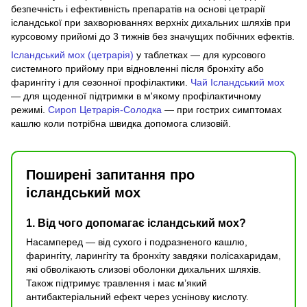
безпечність і ефективність препаратів на основі цетрарії
ісландської при захворюваннях верхніх дихальних шляхів при
курсовому прийомі до 3 тижнів без значущих побічних ефектів.
Ісландський мох (цетрарія)
у таблетках — для курсового
системного прийому при відновленні після бронхіту або
фарингіту і для сезонної профілактики.
Чай Ісландський мох
— для щоденної підтримки в м'якому профілактичному
режимі.
Сироп Цетрарія-Солодка
— при гострих симптомах
кашлю коли потрібна швидка допомога слизовій.
Поширені запитання про
ісландський мох
1. Від чого допомагає ісландський мох?
Насамперед — від сухого і подразненого кашлю,
фарингіту, ларингіту та бронхіту завдяки полісахаридам,
які обволікають слизові оболонки дихальних шляхів.
Також підтримує травлення і має м’який
антибактеріальний ефект через уснінову кислоту.