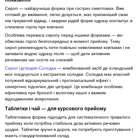
Сироп — найзручніша форма при гострих симптомах. Вже
готовий до вживання, легко дозується, має приємніший смак
ніж гіркуватий відвар, і завдяки рідкій формі одразу контактує зі
слизовою горла при ковтанні.
Особлива перевага сиропу перед іншими формами — він
обволікає горло безпосередньо в момент прийому. Тому
сироп рекомендують пити повільно невеликими ковтками і не
запивати водою одразу після — щоб дати активним
речовинам час осісти на слизовій.
Сироп Цетрарія-Солодка
— комбінований засіб де ісландський
мох поєднується з екстрактом солодки. Солодка має власний
потужний відхаркувальний і протизапальний ефект і
синергічно підсилює дію цетрарії. Ця комбінація особливо
ефективна при бронхіті і вологому кашлі з важким
відходженням мокротиння.
Таблетки і чай — для курсового прийому
Таблетована форма підходить для систематичного тривалого
прийому коли потрібна стабільна доза активних речовин
щодня. Таблетки зручні в дорозі, не потребують приготування і
мають стандартизований склад.