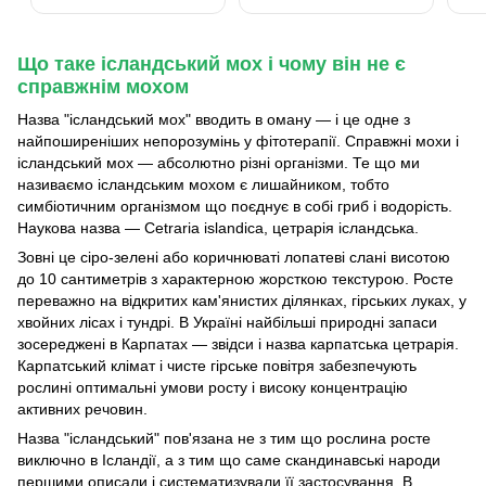
Що таке ісландський мох і чому він не є
справжнім мохом
Назва "ісландський мох" вводить в оману — і це одне з
найпоширеніших непорозумінь у фітотерапії. Справжні мохи і
ісландський мох — абсолютно різні організми. Те що ми
називаємо ісландським мохом є лишайником, тобто
симбіотичним організмом що поєднує в собі гриб і водорість.
Наукова назва — Cetraria islandica, цетрарія ісландська.
Зовні це сіро-зелені або коричнюваті лопатеві слані висотою
до 10 сантиметрів з характерною жорсткою текстурою. Росте
переважно на відкритих кам'янистих ділянках, гірських луках, у
хвойних лісах і тундрі. В Україні найбільші природні запаси
зосереджені в Карпатах — звідси і назва карпатська цетрарія.
Карпатський клімат і чисте гірське повітря забезпечують
рослині оптимальні умови росту і високу концентрацію
активних речовин.
Назва "ісландський" пов'язана не з тим що рослина росте
виключно в Ісландії, а з тим що саме скандинавські народи
першими описали і систематизували її застосування. В