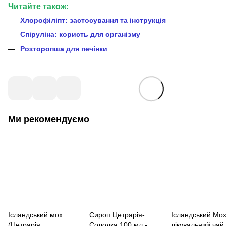
Читайте також:
Хлорофіліпт: застосування та інструкція
Спіруліна: користь для організму
Розторопша для печінки
Ми рекомендуємо
Ісландський мох
Сироп Цетрарія-
Ісландський Мо
(Цетрарія
Солодка 100 мл -
лікувальний чай 