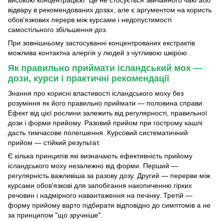
високою концентрацією. Це не стосується звичайного чаю або
відвару в рекомендованих дозах, але є аргументом на користь
обов'язкових перерв між курсами і недопустимості
самостільного збільшення доз.
При зовнішньому застосуванні концентрованих екстрактів
можлива контактна алергія у людей з чутливою шкірою.
Як правильно приймати ісландський мох —
дози, курси і практичні рекомендації
Знання про корисні властивості ісландського моху без
розуміння як його правильно приймати — половина справи.
Ефект від цієї рослини залежить від регулярності, правильної
дози і форми прийому. Разовий прийом при гострому кашлі
дасть тимчасове полегшення. Курсовий систематичний
прийом — стійкий результат.
Є кілька принципів які визначають ефективність прийому
ісландського моху незалежно від форми. Перший —
регулярність важливіша за разову дозу. Другий — перерви між
курсами обов'язкові для запобігання накопиченню гірких
речовин і надмірного навантаження на печінку. Третій —
форму прийому варто підбирати відповідно до симптомів а не
за принципом "що зручніше".