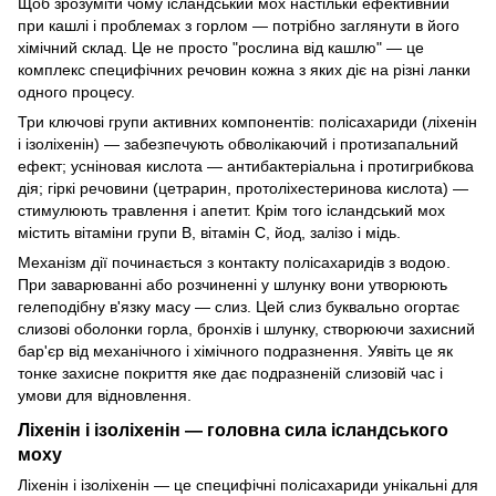
Щоб зрозуміти чому ісландський мох настільки ефективний
при кашлі і проблемах з горлом — потрібно заглянути в його
хімічний склад. Це не просто "рослина від кашлю" — це
комплекс специфічних речовин кожна з яких діє на різні ланки
одного процесу.
Три ключові групи активних компонентів: полісахариди (ліхенін
і ізоліхенін) — забезпечують обволікаючий і протизапальний
ефект; усніновая кислота — антибактеріальна і протигрибкова
дія; гіркі речовини (цетрарин, протоліхестеринова кислота) —
стимулюють травлення і апетит. Крім того ісландський мох
містить вітаміни групи В, вітамін С, йод, залізо і мідь.
Механізм дії починається з контакту полісахаридів з водою.
При заварюванні або розчиненні у шлунку вони утворюють
гелеподібну в'язку масу — слиз. Цей слиз буквально огортає
слизові оболонки горла, бронхів і шлунку, створюючи захисний
бар'єр від механічного і хімічного подразнення. Уявіть це як
тонке захисне покриття яке дає подразненій слизовій час і
умови для відновлення.
Ліхенін і ізоліхенін — головна сила ісландського
моху
Ліхенін і ізоліхенін — це специфічні полісахариди унікальні для