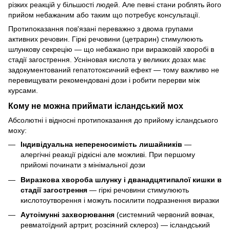
різких реакцій у більшості людей. Але певні стани роблять його
прийом небажаним або таким що потребує консультації.
Протипоказання пов'язані переважно з двома групами
активних речовин. Гіркі речовини (цетрарин) стимулюють
шлункову секрецію — що небажано при виразковій хворобі в
стадії загострення. Усніновая кислота у великих дозах має
задокументований гепатотоксичний ефект — тому важливо не
перевищувати рекомендовані дози і робити перерви між
курсами.
Кому не можна приймати ісландський мох
Абсолютні і відносні протипоказання до прийому ісландського
моху:
Індивідуальна непереносимість лишайників
—
алергічні реакції рідкісні але можливі. При першому
прийомі починати з мінімальної дози
Виразкова хвороба шлунку і дванадцятипалої кишки в
стадії загострення
— гіркі речовини стимулюють
кислотоутворення і можуть посилити подразнення виразки
Аутоімунні захворювання
(системний червоний вовчак,
ревматоїдний артрит, розсіяний склероз) — ісландський