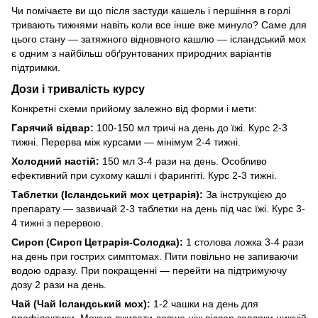
Чи помічаєте ви що після застуди кашель і першіння в горлі
тривають тижнями навіть коли все інше вже минуло? Саме для
цього стану — затяжного відновного кашлю — ісландський мох
є одним з найбільш обґрунтованих природних варіантів
підтримки.
Дози і тривалість курсу
Конкретні схеми прийому залежно від форми і мети:
Гарячий відвар:
100-150 мл тричі на день до їжі. Курс 2-3
тижні. Перерва між курсами — мінімум 2-4 тижні.
Холодний настій:
150 мл 3-4 рази на день. Особливо
ефективний при сухому кашлі і фарингіті. Курс 2-3 тижні.
Таблетки (Ісландський мох цетрарія):
За інструкцією до
препарату — зазвичай 2-3 таблетки на день під час їжі. Курс 3-
4 тижні з перервою.
Сироп (Сироп Цетрарія-Солодка):
1 столова ложка 3-4 рази
на день при гострих симптомах. Пити повільно не запиваючи
водою одразу. При покращенні — перейти на підтримуючу
дозу 2 рази на день.
Чай (Чай Ісландський мох):
1-2 чашки на день для