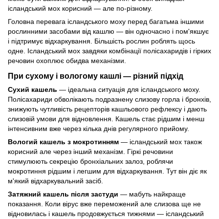
ісландський мох корисний — але по-різному.
Головна перевага ісландського моху перед багатьма іншими
рослинними засобами від кашлю — він одночасно і пом'якшує
і підтримує відхаркування. Більшість рослин роблять щось
одне. Ісландський мох завдяки комбінації полісахаридів і гірких
речовин охоплює обидва механізми.
При сухому і вологому кашлі — різний підхід
Сухий кашель
— ідеальна ситуація для ісландського моху.
Полісахариди обволікають подразнену слизову горла і бронхів,
знижують чутливість рецепторів кашльового рефлексу і дають
слизовій умови для відновлення. Кашель стає рідшим і менш
інтенсивним вже через кілька днів регулярного прийому.
Вологий кашель з мокротинням
— ісландський мох також
корисний але через інший механізм. Гіркі речовини
стимулюють секрецію бронхіальних залоз, роблячи
мокротиння рідшим і легшим для відхаркування. Тут він діє як
м'який відхаркувальний засіб.
Затяжний кашель після застуди
— мабуть найкраще
показання. Коли вірус вже переможений але слизова ще не
відновилась і кашель продовжується тижнями — ісландський