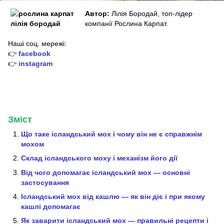
Автор:
Лілія Бородай, топ-лідер
компанії Рослина Карпат.
Наші соц. мережі:
👉
facebook
👉
instagram
Зміст
Що таке ісландський мох і чому він не є справжнім
мохом
Склад ісландського моху і механізм його дії
Від чого допомагає ісландський мох — основні
застосування
Ісландський мох від кашлю — як він діє і при якому
кашлі допомагає
Як заварити ісландський мох — правильні рецепти і