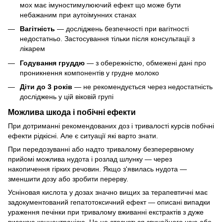
мох має імуностимулюючий ефект що може бути
небажаним при аутоімунних станах
Вагітність
— досліджень безпечності при вагітності
недостатньо. Застосування тільки після консультації з
лікарем
Годування груддю
— з обережністю, обмежені дані про
проникнення компонентів у грудне молоко
Діти до 3 років
— не рекомендується через недостатність
досліджень у цій віковій групі
Можлива шкода і побічні ефекти
При дотриманні рекомендованих доз і тривалості курсів побічні
ефекти рідкісні. Але є ситуації які варто знати.
При передозуванні або надто тривалому безперервному
прийомі можлива нудота і розлад шлунку — через
накопичення гірких речовин. Якщо з'явилась нудота —
зменшити дозу або зробити перерву.
Усніновая кислота у дозах значно вищих за терапевтичні має
задокументований гепатотоксичний ефект — описані випадки
ураження печінки при тривалому вживанні екстрактів з дуже