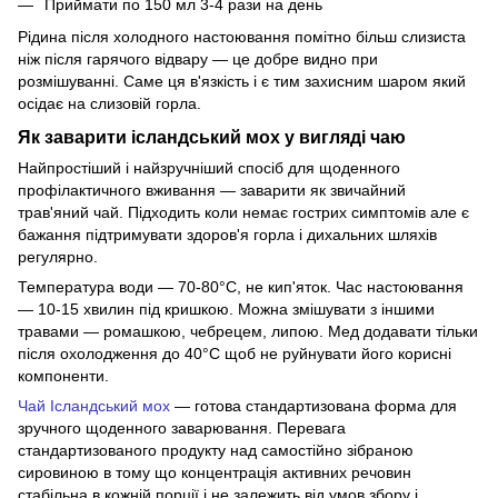
Приймати по 150 мл 3-4 рази на день
Рідина після холодного настоювання помітно більш слизиста
ніж після гарячого відвару — це добре видно при
розмішуванні. Саме ця в'язкість і є тим захисним шаром який
осідає на слизовій горла.
Як заварити ісландський мох у вигляді чаю
Найпростіший і найзручніший спосіб для щоденного
профілактичного вживання — заварити як звичайний
трав'яний чай. Підходить коли немає гострих симптомів але є
бажання підтримувати здоров'я горла і дихальних шляхів
регулярно.
Температура води — 70-80°C, не кип'яток. Час настоювання
— 10-15 хвилин під кришкою. Можна змішувати з іншими
травами — ромашкою, чебрецем, липою. Мед додавати тільки
після охолодження до 40°C щоб не руйнувати його корисні
компоненти.
Чай Ісландський мох
— готова стандартизована форма для
зручного щоденного заварювання. Перевага
стандартизованого продукту над самостійно зібраною
сировиною в тому що концентрація активних речовин
стабільна в кожній порції і не залежить від умов збору і