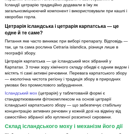
Ісландії цетрарію традиційно додавали в їжу як
загальнозміцнюючий компонент і використовували при кашлі і
хворобах горла.
Цетрарія ісландська і цетрарія карпатська — це
одне й те саме?
Питання яке часто виникає при виборі препарату. Відповідь —
так, це та сама рослина Cetraria islandica, різниця лише в
географії збору.
Цетрарія карпатська — це ісландський мох зібраний у
Карпатах. З точки зору хімічного складу обидві є одним видом і
містять ті самі активні речовини. Перевага карпатського збору
— екологічна чистота регіону і традиція збору в природних
умовах без промислового забруднення.
Ісландський мох
(цетрарія) у таблетованій формі є
стандартизованим фітокомплексом на основі цетрарії
ісландської карпатського збору — що забезпечує стабільну
концентрацію активних речовин у кожній дозі на відміну від
самостійно зібраної або купленої розсипної сировини.
Склад ісландського моху і механізм його дії