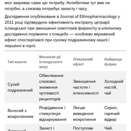
мох закриває саме цю потребу. Антибіотики тут вже не
потрібні, а слизова потребує захисту і часу.
Дослідження опубліковане в Journal of Ethnopharmacology у
2011 році підтвердило ефективність екстракту цетрарії
ісландської при зменшенні симптомів фарингіту в клінічному
дослідженні порівняно з плацебо — особливо виражений
ефект спостерігався при сухому подразненому кашлі і
першінні в горлі.
Механізм дії
Очікуваний
Найкраща
Тип кашлю
ісландського
ефект
форма
моху
Обволікання
слизової,
Зменшення
Холодний
Сухий
зниження
частоти і
настій,
подразнений
чутливості
інтенсивності
чай
рецепторів
Розрідження і
Легше
Сироп,
Вологий з
стимуляція
виведення
гарячий
мокротинням
відхаркування
мокротиння
відвар
Захист і
Поступове
Чай,
Затяжний