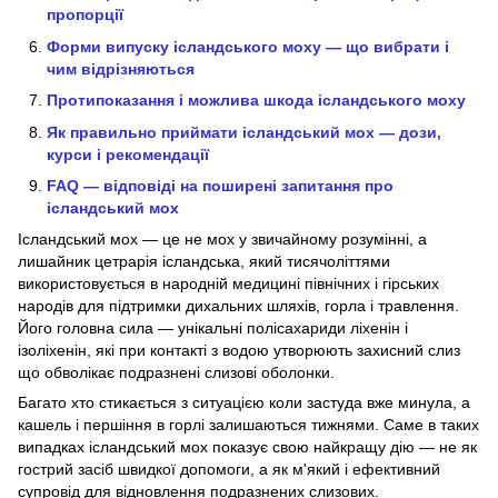
пропорції
Форми випуску ісландського моху — що вибрати і
чим відрізняються
Протипоказання і можлива шкода ісландського моху
Як правильно приймати ісландський мох — дози,
курси і рекомендації
FAQ — відповіді на поширені запитання про
ісландський мох
Ісландський мох — це не мох у звичайному розумінні, а
лишайник цетрарія ісландська, який тисячоліттями
використовується в народній медицині північних і гірських
народів для підтримки дихальних шляхів, горла і травлення.
Його головна сила — унікальні полісахариди ліхенін і
ізоліхенін, які при контакті з водою утворюють захисний слиз
що обволікає подразнені слизові оболонки.
Багато хто стикається з ситуацією коли застуда вже минула, а
кашель і першіння в горлі залишаються тижнями. Саме в таких
випадках ісландський мох показує свою найкращу дію — не як
гострий засіб швидкої допомоги, а як м'який і ефективний
супровід для відновлення подразнених слизових.