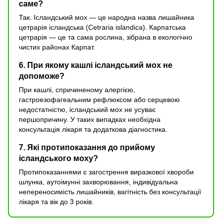
саме?
Так. Ісландський мох — це народна назва лишайника
цетрарія ісландська (Cetraria islandica). Карпатська
цетрарія — це та сама рослина, зібрана в екологічно
чистих районах Карпат.
6. При якому кашлі ісландський мох не
допоможе?
При кашлі, спричиненому алергією,
гастроезофагеальним рефлюксом або серцевою
недостатністю, ісландський мох не усуває
першопричину. У таких випадках необхідна
консультація лікаря та додаткова діагностика.
7. Які протипоказання до прийому
ісландського моху?
Протипоказаннями є загострення виразкової хвороби
шлунка, аутоімунні захворювання, індивідуальна
непереносимість лишайників, вагітність без консультації
лікаря та вік до 3 років.