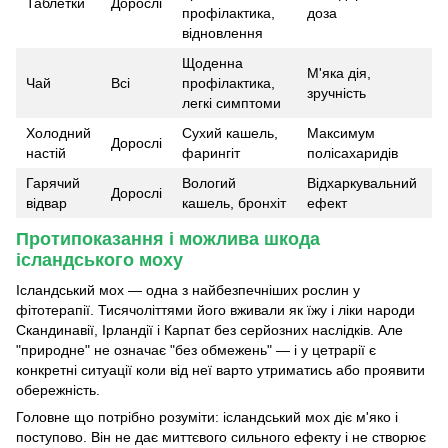
Таблетки
Дорослі
профілактика,
доза
відновлення
Щоденна
М'яка дія,
Чай
Всі
профілактика,
зручність
легкі симптоми
Холодний
Сухий кашель,
Максимум
Дорослі
настій
фарингіт
полісахаридів
Гарячий
Вологий
Відхаркувальний
Дорослі
відвар
кашель, бронхіт
ефект
Протипоказання і можлива шкода
ісландського моху
Ісландський мох — одна з найбезпечніших рослин у
фітотерапії. Тисячоліттями його вживали як їжу і ліки народи
Скандинавії, Ірландії і Карпат без серйозних наслідків. Але
"природне" не означає "без обмежень" — і у цетрарії є
конкретні ситуації коли від неї варто утриматись або проявити
обережність.
Головне що потрібно розуміти: ісландський мох діє м'яко і
поступово. Він не дає миттєвого сильного ефекту і не створює