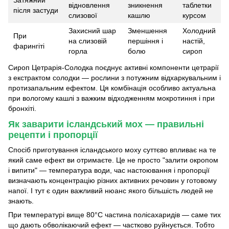
відновлення
зникнення
таблетки
після застуди
слизової
кашлю
курсом
Захисний шар
Зменшення
Холодний
При
на слизовій
першіння і
настій,
фарингіті
горла
болю
сироп
Сироп Цетрарія-Солодка поєднує активні компоненти цетрарії
з екстрактом солодки — рослини з потужним відхаркувальним і
протизапальним ефектом. Ця комбінація особливо актуальна
при вологому кашлі з важким відходженням мокротиння і при
бронхіті.
Як заварити ісландський мох — правильні
рецепти і пропорції
Спосіб приготування ісландського моху суттєво впливає на те
який саме ефект ви отримаєте. Це не просто "залити окропом
і випити" — температура води, час настоювання і пропорції
визначають концентрацію різних активних речовин у готовому
напої. І тут є один важливий нюанс якого більшість людей не
знають.
При температурі вище 80°C частина полісахаридів — саме тих
що дають обволікаючий ефект — частково руйнується. Тобто