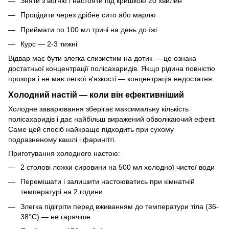
Зняти з вогню і настояти під кришкою 20 хвилин
Процідити через дрібне сито або марлю
Приймати по 100 мл тричі на день до їжі
Курс — 2-3 тижні
Відвар має бути злегка слизистим на дотик — це ознака
достатньої концентрації полісахаридів. Якщо рідина повністю
прозора і не має легкої в'язкості — концентрація недостатня.
Холодний настій — коли він ефективніший
Холодне заварювання зберігає максимальну кількість
полісахаридів і дає найбільш виражений обволікаючий ефект.
Саме цей спосіб найкраще підходить при сухому
подразненому кашлі і фарингіті.
Приготування холодного настою:
2 столові ложки сировини на 500 мл холодної чистої води
Перемішати і залишити настоюватись при кімнатній
температурі на 2 години
Злегка підігріти перед вживанням до температури тіла (36-
38°C) — не гарячіше