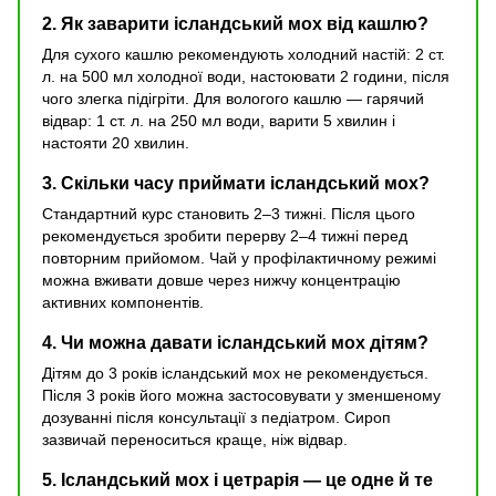
2. Як заварити ісландський мох від кашлю?
Для сухого кашлю рекомендують холодний настій: 2 ст.
л. на 500 мл холодної води, настоювати 2 години, після
чого злегка підігріти. Для вологого кашлю — гарячий
відвар: 1 ст. л. на 250 мл води, варити 5 хвилин і
настояти 20 хвилин.
3. Скільки часу приймати ісландський мох?
Стандартний курс становить 2–3 тижні. Після цього
рекомендується зробити перерву 2–4 тижні перед
повторним прийомом. Чай у профілактичному режимі
можна вживати довше через нижчу концентрацію
активних компонентів.
4. Чи можна давати ісландський мох дітям?
Дітям до 3 років ісландський мох не рекомендується.
Після 3 років його можна застосовувати у зменшеному
дозуванні після консультації з педіатром. Сироп
зазвичай переноситься краще, ніж відвар.
5. Ісландський мох і цетрарія — це одне й те