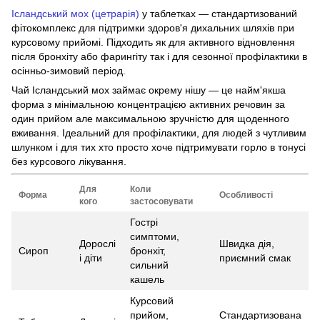
Ісландський мох (цетрарія)
у таблетках — стандартизований
фітокомплекс для підтримки здоров'я дихальних шляхів при
курсовому прийомі. Підходить як для активного відновлення
після бронхіту або фарингіту так і для сезонної профілактики в
осінньо-зимовий період.
Чай Ісландський мох займає окрему нішу — це найм'якша
форма з мінімальною концентрацією активних речовин за
один прийом але максимальною зручністю для щоденного
вживання. Ідеальний для профілактики, для людей з чутливим
шлунком і для тих хто просто хоче підтримувати горло в тонусі
без курсового лікування.
Для
Коли
Форма
Особливості
кого
застосовувати
Гострі
симптоми,
Дорослі
Швидка дія,
Сироп
бронхіт,
і діти
приємний смак
сильний
кашель
Курсовий
прийом,
Стандартизована