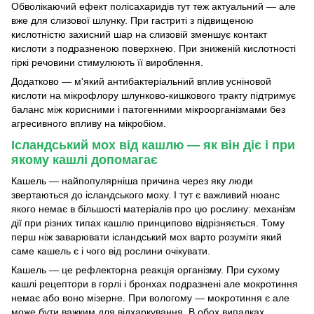
Обволікаючий ефект полісахаридів тут теж актуальний — але
вже для слизової шлунку. При гастриті з підвищеною
кислотністю захисний шар на слизовій зменшує контакт
кислоти з подразненою поверхнею. При зниженій кислотності
гіркі речовини стимулюють її вироблення.
Додатково — м'який антибактеріальний вплив усніновой
кислоти на мікрофлору шлунково-кишкового тракту підтримує
баланс між корисними і патогенними мікроорганізмами без
агресивного впливу на мікробіом.
Ісландський мох від кашлю — як він діє і при
якому кашлі допомагає
Кашель — найпопулярніша причина через яку люди
звертаються до ісландського моху. І тут є важливий нюанс
якого немає в більшості матеріалів про цю рослину: механізм
дії при різних типах кашлю принципово відрізняється. Тому
перш ніж заварювати ісландський мох варто розуміти який
саме кашель є і чого від рослини очікувати.
Кашель — це рефлекторна реакція організму. При сухому
кашлі рецептори в горлі і бронхах подразнені але мокротиння
немає або воно мізерне. При вологому — мокротиння є але
може бути важким для відхаркування. В обох випадках