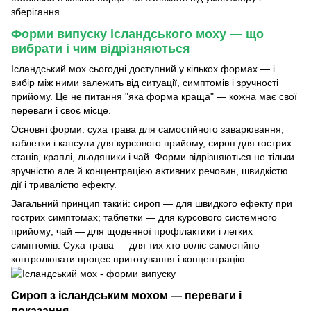
зберігання.
Форми випуску ісландського моху — що
вибрати і чим відрізняються
Ісландський мох сьогодні доступний у кількох формах — і
вибір між ними залежить від ситуації, симптомів і зручності
прийому. Це не питання "яка форма краща" — кожна має свої
переваги і своє місце.
Основні форми: суха трава для самостійного заварювання,
таблетки і капсули для курсового прийому, сироп для гострих
станів, краплі, льодяники і чай. Форми відрізняються не тільки
зручністю але й концентрацією активних речовин, швидкістю
дії і тривалістю ефекту.
Загальний принцип такий: сироп — для швидкого ефекту при
гострих симптомах; таблетки — для курсового системного
прийому; чай — для щоденної профілактики і легких
симптомів. Суха трава — для тих хто воліє самостійно
контролювати процес приготування і концентрацію.
Сироп з ісландським мохом — переваги і
показання