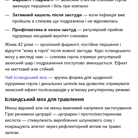
зменшує першіння і біль при ковтанні
Затяжний кашель після застуди
— коли інфекція вже
пройшла а слизова ще подразнена і не відновилась
Профілактика в сезон застуд
— регулярний прийом
підтримує місцевий імунітет слизових
Жінка 42 роки — хронічний фарингіт, постійне першіння і
відчуття "кому в горлі" після кожної застуди. Курс ісландського
моху у вигляді чаю — слизова горла отримує регулярний
захисний шар і подразнення поступово зменшується. Ефект
не миттєвий але стійкий.
Чай Ісландський мох
— зручна форма для щоденної
підтримки горла і дихальних шляхів яка дозволяє отримувати
захисний ефект полісахаридів у м'якому регулярному режимі.
Ісландський мох для травлення
Менш відомий але не менш важливий напрямок застосування.
Гіркі речовини цетрарії — цетрарин і протоліхестеринова
кислота — стимулюють вироблення шлункового соку і
покращують апетит через рефлекторний вплив на травні
залози.