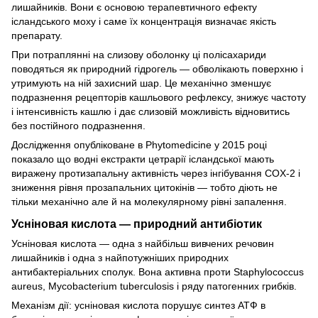
лишайників. Вони є основою терапевтичного ефекту
ісландського моху і саме їх концентрація визначає якість
препарату.
При потраплянні на слизову оболонку ці полісахариди
поводяться як природний гідрогель — обволікають поверхню і
утримують на ній захисний шар. Це механічно зменшує
подразнення рецепторів кашльового рефлексу, знижує частоту
і інтенсивність кашлю і дає слизовій можливість відновитись
без постійного подразнення.
Дослідження опубліковане в Phytomedicine у 2015 році
показало що водні екстракти цетрарії ісландської мають
виражену протизапальну активність через інгібування COX-2 і
зниження рівня прозапальних цитокінів — тобто діють не
тільки механічно але й на молекулярному рівні запалення.
Усніновая кислота — природний антибіотик
Усніновая кислота — одна з найбільш вивчених речовин
лишайників і одна з найпотужніших природних
антибактеріальних сполук. Вона активна проти Staphylococcus
aureus, Mycobacterium tuberculosis і ряду патогенних грибків.
Механізм дії: усніновая кислота порушує синтез АТФ в